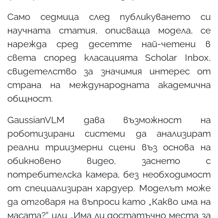
Само седмица след публикуването си
научната статия, описваща модела, се
нарежда сред десетте най-четени в
света според класацията Scholar Inbox,
свидетелство за значимия интерес от
страна на международната академична
общност.
GaussianVLM дава възможност на
роботизирани системи да анализират
реални триизмерни сцени въз основа на
обикновено видео, заснето с
потребителска камера, без необходимост
от специализиран хардуер. Моделът може
да отговаря на въпроси като „Какво има на
масата?“ или „Има ли достатъчно места за