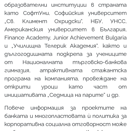
образователни институции в страната
като СофтУни, Софийския университет
„Св. Климент Охридски“, НБУ, УНСС,
Американския университет в България,
Finance Academy, Junior Achievement Bulgaria
и „Училищна Телерик Академия“, както и
дългогодишната подкрепа за учениците
от Националната търговско-банкова
гимназия, атрактивната стажантска
програма на компанията, провеждане на
открити уроци като част от
инициативата „Седмица на парите“ и др.
Повече информация за проектите на
банката и многопластовата ѝ политика за
корпоративна социална отговорност може