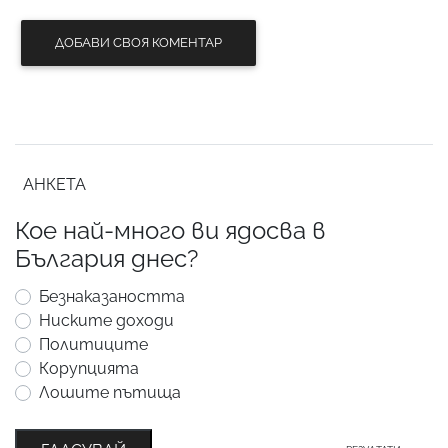
ДОБАВИ СВОЯ КОМЕНТАР
АНКЕТА
Кое най-много ви ядосва в
България днес?
Безнаказаността
Ниските доходи
Политиците
Корупцията
Лошите пътища