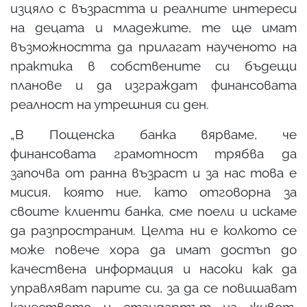
изцяло с възрастта и реалните интереси
на децата и младежите, те ще имат
възможността да прилагат наученото на
практика в собствените си бъдещи
планове и да изграждат финансовата
реалност на утрешния си ден.
„В Пощенска банка вярваме, че
финансовата грамотност трябва да
започва от ранна възраст и за нас това е
мисия, която ние, като отговорна за
своите клиенти банка, сме поели и искаме
да разпространим. Целта ни е колкото се
може повече хора да имат достъп до
качествена информация и насоки как да
управляват парите си, за да се повишават