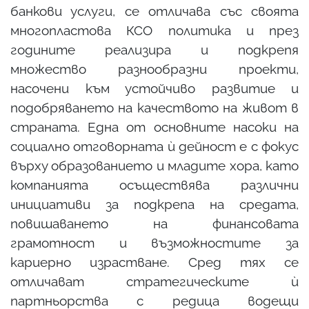
банкови услуги, се отличава със своята
многопластова КСО политика и през
годините реализира и подкрепя
множество разнообразни проекти,
насочени към устойчиво развитие и
подобряването на качеството на живот в
страната. Една от основните насоки на
социално отговорната ѝ дейност е с фокус
върху образованието и младите хора, като
компанията осъществява различни
инициативи за подкрепа на средата,
повишаването на финансовата
грамотност и възможностите за
кариерно израстване. Сред тях се
отличават стратегическите ѝ
партньорства с редица водещи