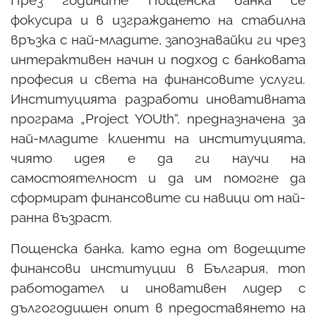
През годините Пощенска банка се
фокусира и в изграждането на стабилна
връзка с най-младите, запознавайки ги чрез
интерактивен начин и подход с банковата
професия и света на финансовите услуги.
Институцията разработи иновативната
програма „Project YOUth“, предназначена за
най-младите клиенти на институцията,
чиято идея е да ги научи на
самостоятелност и да им помогне да
сформират финансовите си навици от най-
ранна възраст.
Пощенска банка, като една от водещите
финансови институции в България, топ
работодател и иновативен лидер с
дългогодишен опит в предоставянето на