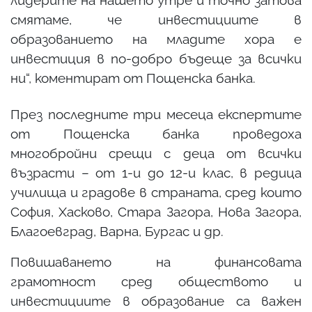
лидерите на нашето утре и точно затова
смятаме, че инвестициите в
образованието на младите хора е
инвестиция в по-добро бъдеще за всички
ни“, коментират от Пощенска банка.
През последните три месеца експертите
от Пощенска банка проведоха
многобройни срещи с деца от всички
възрасти – от 1-и до 12-и клас, в редица
училища и градове в страната, сред които
София, Хасково, Стара Загора, Нова Загора,
Благоевград, Варна, Бургас и др.
Повишаването на финансовата
грамотност сред обществото и
инвестициите в образование са важен