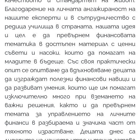
качеството и стандартът на живот.
Благодарение на личната ангажираност на
нашите експерти и в сътрудничество с
редица училища в страната, нашата идея
и цел е да превърнем финансовата
тематика в достъпен материал с ценни
съвети и насоки, които да помагат на
младите в бъдеще. Със своя практически
опит се опитваме да вдъхновяваме децата
да изграждат полезни финансови навици и
да развиват умения, които ще им помагат
изключително много при вземането на
важни решения, както и да превърнем
темата за управлението на личните
финанси в разбираема и значима част от
тяхното израстване. Децата днес са