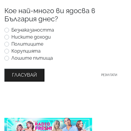
Кое най-много ви ядосва в
България днес?
Безнаказаността
Ниските доходи
Политиците
Корупцията
Лошите пътища
ГЛАСУВАЙ
РЕЗУЛТАТИ