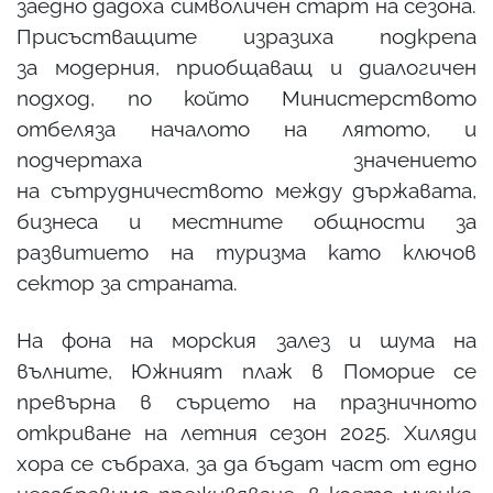
заедно дадоха символичен старт на сезона.
Присъстващите изразиха подкрепа
за модерния, приобщаващ и диалогичен
подход, по който Министерството
отбеляза началото на лятото, и
подчертаха значението
на сътрудничеството между държавата,
бизнеса и местните общности за
развитието на туризма като ключов
сектор за страната.
На фона на морския залез и шума на
вълните, Южният плаж в Поморие се
превърна в сърцето на празничното
откриване на летния сезон 2025. Хиляди
хора се събраха, за да бъдат част от едно