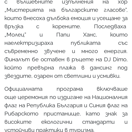
с вълшебните изпълнения на хор
„Мистерията на българските гласове“,
които внесоха дълбока емоция и усещане за
връзка с корените. Последваха
„Молец“ и Папи Ханс, които
наелектризираха публиката със
съвременно звучене и много енергия.
Финалът бе оставен в ръцете на DJ Dimo,
който превърна плажа в дансинг под
звездите, озарен от светлини и усмивки.
Официалната програма включваше
още церемония по издигане на Националния
флаг на Република България и Синия флаг на
Рибарското пристанище, като знак за
високите екологични стандарти и
устойчиви практики в туризма.