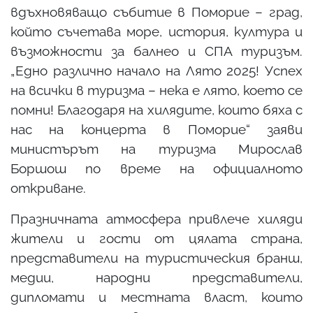
вдъхновяващо събитие в Поморие – град,
който съчетава море, история, култура и
възможности за балнео и СПА туризъм.
„Едно различно начало на Лято 2025! Успех
на всички в туризма – нека е лято, което се
помни! Благодаря на хилядите, които бяха с
нас на концерта в Поморие“ заяви
министърът на туризма Мирослав
Боршош по време на официалното
откриване.
Празничната атмосфера привлече хиляди
жители и гости от цялата страна,
представители на туристическия бранш,
медии, народни представители,
дипломати и местната власт, които