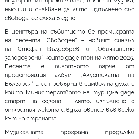
незабравимо преживяване, в което музика,
емоции и очакване за лято, изпълнено със
свобода, се сляха в едно.
В центъра на събитието бе премиерата
на песента „Свободен“ – новият сингъл
на Стефан Вълдобрев и „Обичайните
заподозрени“, който даде тон на Лято 2025.
Песента е пилотното парче от
предстоящия албум „Акустиката на
България“ и се превърна в символ на духа, с
който Министерството на туризма даде
старт на сезона – лято, изпълнено с
открития, лекота и вдъхновение във всеки
кът на страната.
Музикалната програма продължи