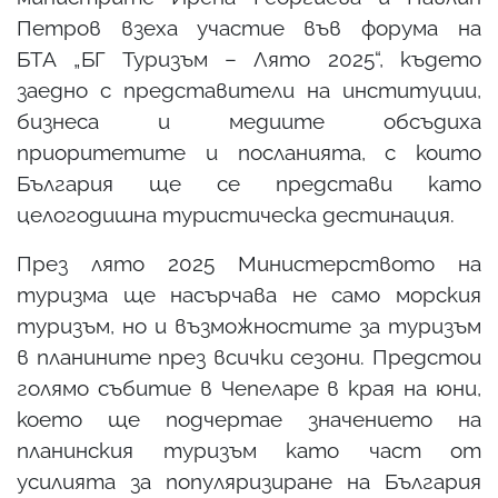
Петров взеха участие във форума на
БТА „БГ Туризъм – Лято 2025“, където
заедно с представители на институции,
бизнеса и медиите обсъдиха
приоритетите и посланията, с които
България ще се представи като
целогодишна туристическа дестинация.
През лято 2025 Министерството на
туризма ще насърчава не само морския
туризъм, но и възможностите за туризъм
в планините през всички сезони. Предстои
голямо събитие в Чепеларе в края на юни,
което ще подчертае значението на
планинския туризъм като част от
усилията за популяризиране на България