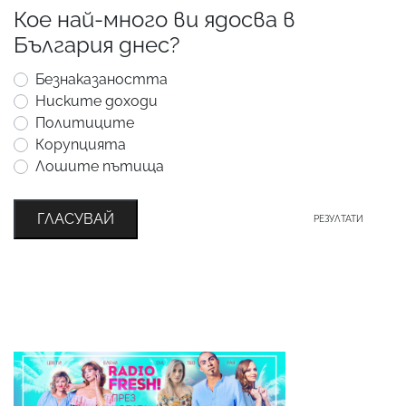
Кое най-много ви ядосва в
България днес?
Безнаказаността
Ниските доходи
Политиците
Корупцията
Лошите пътища
ГЛАСУВАЙ
РЕЗУЛТАТИ