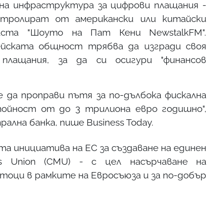
на инфраструктура за цифрови плащания -
контролират от американски или китайски
аста "Шоуто на Пат Кени NewstalkFM".
йската общност трябва да изгради своя
плащания, за да си осигури "финансов
е да проправи пътя за по-дълбока фискална
ойност от до 3 трилиона евро годишно",
лна банка, пише Business Today.
та инициатива на ЕС за създаване на единен
ts Union (CMU) - с цел насърчаване на
тоци в рамките на Евросъюза и за по-добър