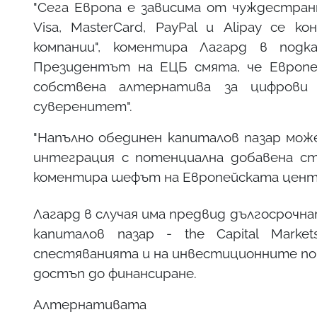
"Сега Европа е зависима от чуждестран
Visa, MasterCard, PayPal и Alipay се 
компании", коментира Лагард в подк
Президентът на ЕЦБ смята, че Европе
собствена алтернатива за цифрови 
суверенитет".
"Напълно обединен капиталов пазар мож
интеграция с потенциална добавена ст
коментира шефът на Европейската центра
Лагард в случая има предвид дългосрочна
капиталов пазар - the Capital Marke
спестяванията и на инвестиционните по
достъп до финансиране.
Алтернативата