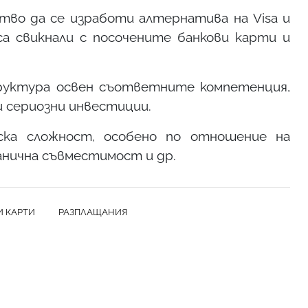
тво да се изработи алтернатива на Visa и
а свикнали с посочените банкови карти и
руктура освен съответните компетенция,
и сериозни инвестиции.
ска сложност, особено по отношение на
анична съвместимост и др.
И КАРТИ
РАЗПЛАЩАНИЯ