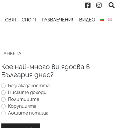
С
СВЯТ
СПОРТ
РАЗВЛЕЧЕНИЯ
ВИДЕО
АНКЕТА
Кое най-много ви ядосва в
България днес?
Безнаказаността
Ниските доходи
Политиците
Корупцията
Лошите пътища