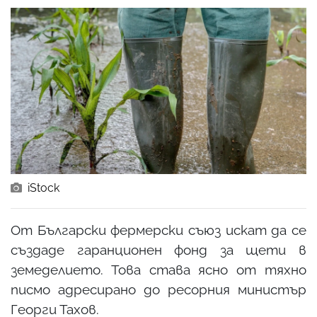
iStock
От Български фермерски съюз искат да се
създаде гаранционен фонд за щети в
земеделието. Това става ясно от тяхно
писмо адресирано до ресорния министър
Георги Тахов.