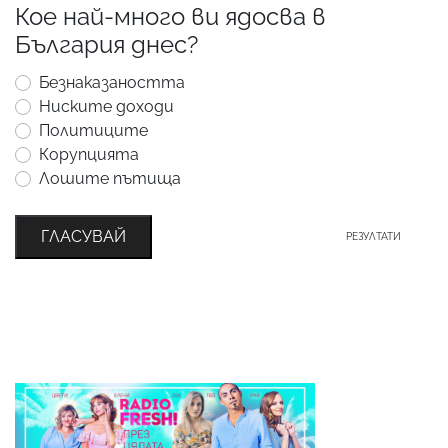
Кое най-много ви ядосва в
България днес?
Безнаказаността
Ниските доходи
Политиците
Корупцията
Лошите пътища
ГЛАСУВАЙ
РЕЗУЛТАТИ