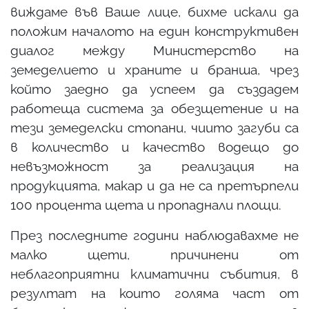
виждаме във Ваше лице, бихме искали да
положим началото на един конструктивен
диалог между Министерство на
земеделието и храните и бранша, чрез
който заедно да успеем да създадем
работеща система за обезщетение и на
тези земеделски стопани, чиито загуби са
в количество и качество водещо до
невъзможност за реализация на
продукцията, макар и да не са претърпели
100 процента щета и пропаднали площи.
През последните години наблюдавахме не
малко щети, причинени от
неблагоприятни климатични събития, в
резултат на които голяма част от