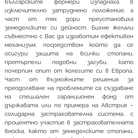
българските фермери изпаднаха в
изключително затруднено положение, а
част от тях дори преустановиха
земеделските си дейност. Бихме желали
съвместно с Вас да изработим ефективен
механизъм, посредством който да се
осигури защита на всички стопани,
претърпели подобни загуби, като
почерпим опит от колегите си в Европа.
Част от възможните решения за
преодоляване на проблемите са създаване
на специален гаранционен фонд от
държавата или по примера на Австрия –
солидарна застрахователна система, с
процентно участие в застрахователната
вноска, както от земеделските стопани,