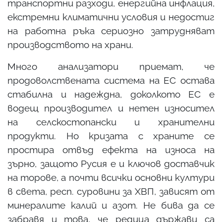
транспортни разходи, енергийна инфлация,
екстремни климатични условия и недостиг
на работна ръка сериозно затрудняват
производството на храни.
Много анализатори приемат, че
продоволствената система на ЕС остава
стабилна и надеждна, доколкото ЕС е
водещ производител и нетен износител
на селско­стопански и хранителни
продукти. Но кризата с храните се
простира отвъд ефекта на износа на
зърно, защото Русия е и ключов доставчик
на торове, а почти всички основни култури
в света, респ. суровини за ХВП, зависят от
минералите калий и азот. Не бива да се
забравя и това, че редица държави са