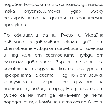
подобен конфликт е в състояние да нанесе
така опустошителен удар върху
осигуряването на достъпни хранителни
продукти.
По официални данни, Русия и Украйна
съвкупно задоволяват около 30% от
световните нужди от царевица и пшеница
и над 50% от световните нужди от
слънчогледово масло. Зърнените храни са
основните продукти, които осигуряват
прехраната на света – над 40% от всички
консумирани калории се дължат на
пшеница, царевица и ориз. Но запасите от
зърно са на път да намалеят за пети
пореден път, а комбинацията от по-високи