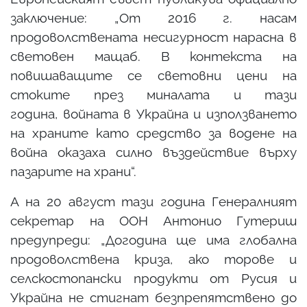
заключение: „От 2016 г. насам
продоволствената несигурност нарасна в
световен мащаб. В контекста на
повишаващите се световни цени на
стоките през миналата и тази
година, войната в Украйна и използването
на храните като средство за водене на
война оказаха силно въздействие върху
пазарите на храни“.
А на 20 август тази година Генералният
секретар на ООН Антонио Гутериш
предупреди: „Догодина ще има глобална
продоволствена криза, ако торове и
селскостопански продукти от Русия и
Украйна не стигнат безпрепятствено до