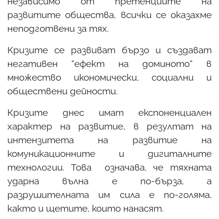
независимо от претенциите на
развитите общества, всички се оказахме
неподготвени за тях.
Кризите се развиват бързо и създават
негативен “ефект на доминото“ в
множество икономически, социални и
обществени дейности.
Кризите днес имат експоненциален
характер на развитие, в резултат на
интензитета на развитие на
комуникационните и дигиталните
технологии. Това означава, че тяхната
ударна вълна е по-бърза, а
разрушителната им сила е по-голяма,
както и щетите, които нанасят.