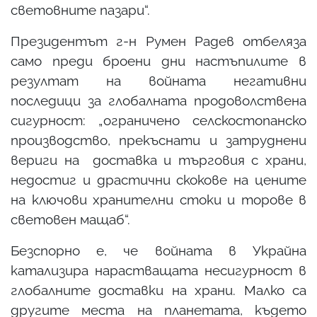
световните пазари“.
Президентът г-н Румен Радев отбеляза
само преди броени дни настъпилите в
резултат на войната негативни
последици за глобалната продоволствена
сигурност: „ограничено селскостопанско
производство, прекъснати и затруднени
вериги на доставка и търговия с храни,
недостиг и драстични скокове на цените
на ключови хранителни стоки и торове в
световен мащаб“.
Безспорно е, че войната в Украйна
катализира нарастващата несигурност в
глобалните доставки на храни. Малко са
другите места на планетата, където