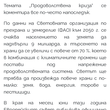
Темата „Продоволствена криза“ се
коментира все по-често напоследък.
По данни на Световната организация по
прехрана и земеделие (ФАО) към 2050 г. се
очаква населението на земята да
надхвърли 9 милиарда, а търсенето на
храни да се увеличи с повече от 70 %, което
в комбинация с климатичните промени ще
постави под напрежение
продоволствената система. Светът ще
трябва да произвежда повече храни с по-
малко: земя, вода, енергия, торове и
пестициди.
В края на месец юни тази година
Европейският съвет публикува официално