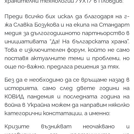
хранителни технологии /УХТ/ в Пловдив:
Преди всичко бих искал да благодаря на г-
жа Славка Бозукова и на екипа на Стандарт
медия за дългогодишното партньорство в
инициативата “Да! На българската храна”.
Това е изключителен форум, който не само
поставя актуалните теми и проблеми, но
още по-важно, предлага решения за тях.
Без да е необходимо да се връщаме назад в
историята, само след двете години на
КОВИД пандемия и последната година на
война в Украйна можем да направим няколко
категорични констатации, а именно:
Кризите възникват неочаквано и