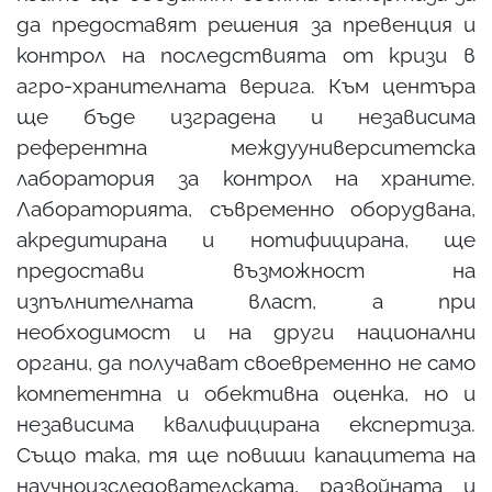
да предоставят решения за превенция и
контрол на последствията от кризи в
агро-хранителната верига. Към центъра
ще бъде изградена и независима
референтна междууниверситетска
лаборатория за контрол на храните.
Лабораторията, съвременно оборудвана,
акредитирана и нотифицирана, ще
предостави възможност на
изпълнителната власт, а при
необходимост и на други национални
органи, да получават своевременно не само
компетентна и обективна оценка, но и
независима квалифицирана експертиза.
Също така, тя ще повиши капацитета на
научноизследователската, развойната и