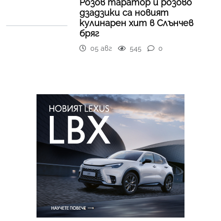
Розов таратор и розово
дзадзики са новият
кулинарен хит в Слънчев
бряг
05 авг
545
0