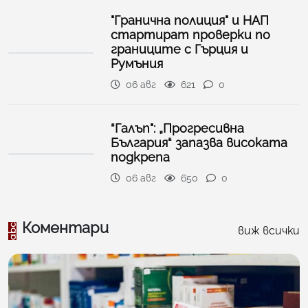
"Гранична полиция" и НАП
стартират проверки по
границите с Гърция и
Румъния
06 авг
621
0
“Галъп": „Прогресивна
България“ запазва високата
подкрепа
06 авг
650
0
Коментари
виж всички