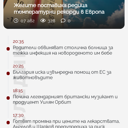
Жегите поставиха редица
температурни рекорди в Европа
07 авг
328
0
20:35
Родители обвиняват столична болница за
тежка инфекция на новороденото им бебе
20:25
България иска извънредна помощ от ЕС за
животновъдите
18:15
Почина легендарният британски музикант и
продуцент Уилям Орбит
17:30
Готвят промяна при цените на лекарствата,
Ангелов и Шарков предупредиха за риск