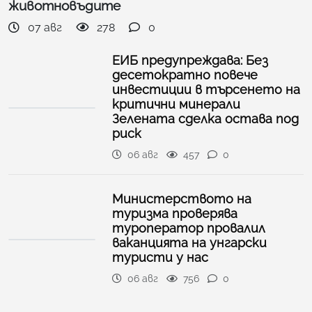
животновъдите
07 авг
278
0
ЕИБ предупреждава: Без
десетократно повече
инвестиции в търсенето на
критични минерали
Зелената сделка остава под
риск
06 авг
457
0
Министерството на
туризма проверява
туроператор провалил
ваканцията на унгарски
туристи у нас
06 авг
756
0