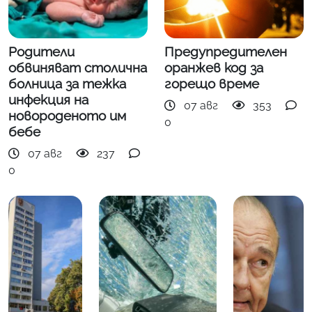
Родители
Предупредителен
обвиняват столична
оранжев код за
болница за тежка
горещо време
инфекция на
07 авг
353
новороденото им
0
бебе
07 авг
237
0