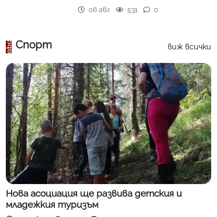
06 авг
531
0
Спорт
виж всички
Нова асоциация ще развива детския и
младежкия туризъм