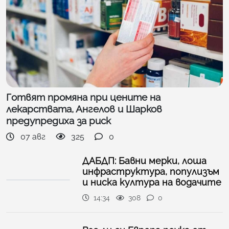
Готвят промяна при цените на
лекарствата, Ангелов и Шарков
предупредиха за риск
07 авг
325
0
ДАБДП: Бавни мерки, лоша
инфраструктура, популизъм
и ниска култура на водачите
14:34
308
0