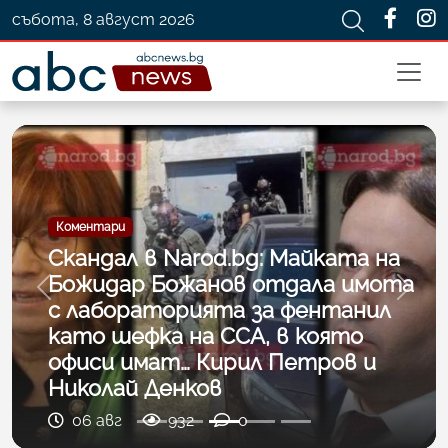
събота, 8 август 2026
Коментари
Скандал в Narod.bg: Майката на
Божидар Божанов отдала имота
Previous
Next
с лабораторията за фентанил
като шефка на ССА, в която
офиси имат… Кирил Петров и
Николай Денков
06 авг
932
0