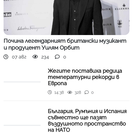
Почина легендарният британски музикант
и продуцент Уилям Орбит
07 авг
234
0
Жегите поставиха редица
температурни рекорди в
Европа
14:38
328
0
България, Румъния и Испания
съвместно ще пазят
въздушното пространство
на НАТО