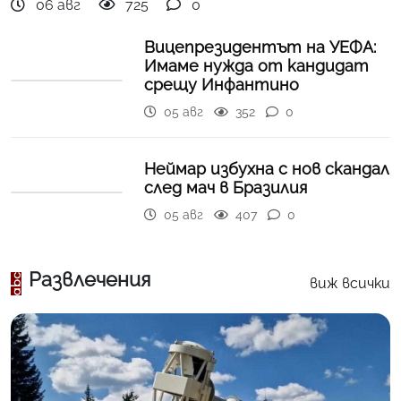
06 авг
725
0
Вицепрезидентът на УЕФА:
Имаме нужда от кандидат
срещу Инфантино
05 авг
352
0
Неймар избухна с нов скандал
след мач в Бразилия
05 авг
407
0
Развлечения
виж всички