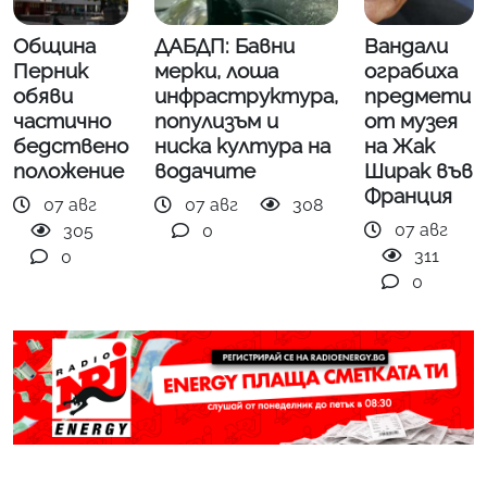
Община
ДАБДП: Бавни
Вандали
Перник
мерки, лоша
ограбиха
обяви
инфраструктура,
предмети
частично
популизъм и
от музея
бедствено
ниска култура на
на Жак
положение
водачите
Ширак във
Франция
07 авг
07 авг
308
07 авг
305
0
311
0
0