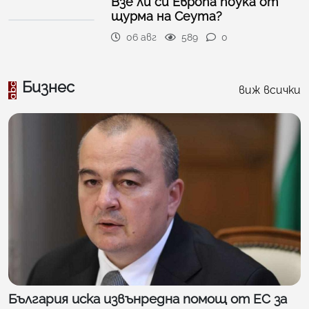
Взе ли си Европа поука от
щурма на Сеута?
06 авг
589
0
Бизнес
виж всички
България иска извънредна помощ от ЕС за