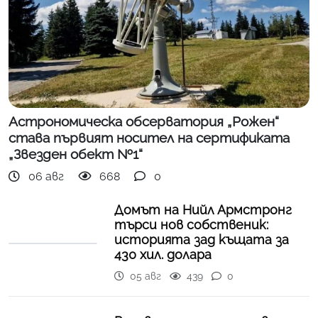
Астрономическа обсерватория „Рожен“
става първият носител на сертификата
„Звезден обект №1“
06 авг
668
0
Домът на Нийл Армстронг
търси нов собственик:
историята зад къщата за
430 хил. долара
05 авг
439
0