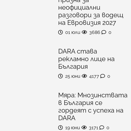
неофициални
разговори за водещ
на Евровизия 2027
01 юли
3686
0
DARA става
рекламно лице на
България
25 юни
4177
0
Мяра: Мнозинствата
в България се
гордеят с успеха на
DARA
19 юни
3171
0