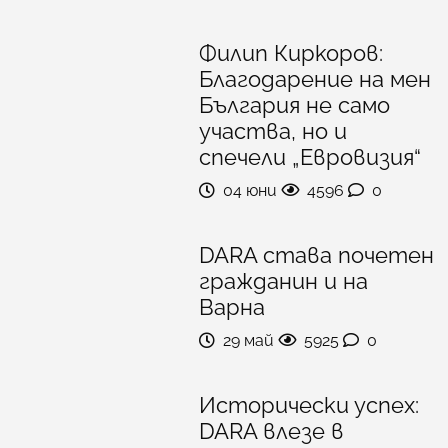
Филип Киркоров:
Благодарение на мен
България не само
участва, но и
спечели „Евровизия“
04 юни
4596
0
DARA става почетен
гражданин и на
Варна
29 май
5925
0
Исторически успех:
DARA влезе в