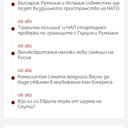
България, Румъния и Испания съвместно ще
пазят въздушното пространство на НАТО
06 авг
"Гранична полиция" и НАП стартират
проверки по границите с Гърция и Румъния
06 авг
Великобритания наложи нови санкции на
Русия
06 авг
Комисия към Сената предлага Фаучи да
бъде обвинен в неуважение към Конгреса
06 авг
Взе ли си Европа поука от щурма на
Сеута?