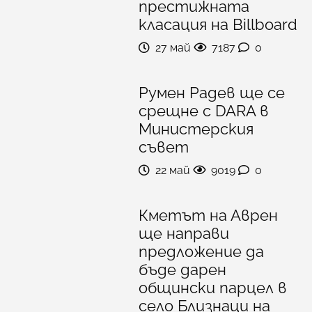
престижната
класация на Billboard
27 май
7187
0
Румен Радев ще се
срещне с DARA в
Министерския
съвет
22 май
9019
0
Кметът на Аврен
ще направи
предложение да
бъде дарен
общински парцел в
село Близнаци на