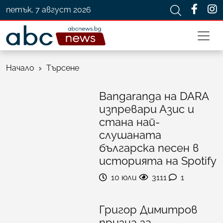
петък, 7 август 2026
Начало
Търсене
Bangaranga на DARA
изпревари Азис и
стана най-
слушаната
българска песен в
историята на Spotify
10 юли
3111
1
Григор Димитров
призна за