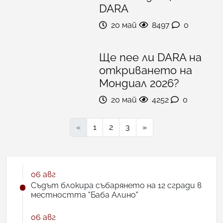
DARA
20 май
8497
0
Ще пее ли DARA на
откриването на
Мондиал 2026?
20 май
4252
0
«
1
2
3
»
06 авг
Съдът блокира събарянето на 12 сгради в
местността "Баба Алино"
06 авг