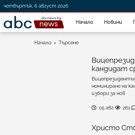
четвъртък, 6 август 2026
Начало
Новини
Начало
Търсене
Вицепрезид
кандидат 
Вицепрезидентът
номиниране на к
избори за нов
05 авг
261
Христо Стои