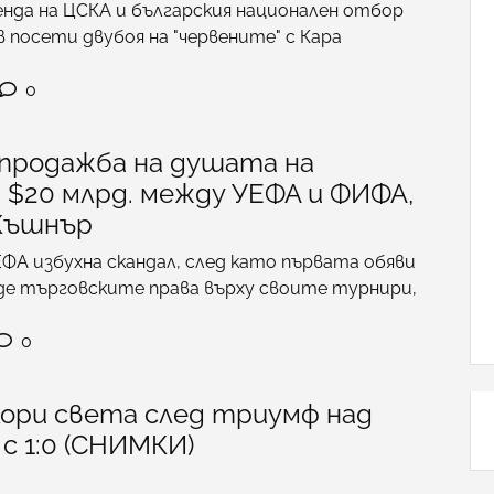
нда на ЦСКА и българския национален отбор
посети двубоя на "червените" с Кара
0
"продажба на душата на
 $20 млрд. между УЕФА и ФИФА,
Къшнър
А избухна скандал, след като първата обяви
де търговските права върху своите турнири,
0
кори света след триумф над
с 1:0 (СНИМКИ)