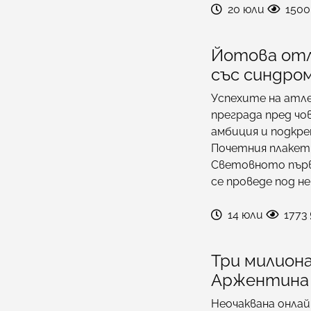
20 юли
1500
Йотова отл
със синдром
Успехите на атл
преграда пред ч
амбиция и подкре
Почетния плакет
Световното първ
се проведе под н
14 юли
1773
Три милион
Аржентина
Неочаквана онлай