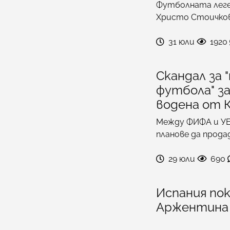
Футболната леге
Христо Стоичков 
31 юли
1920
Скандал за 
футбола" за
водена от 
Между ФИФА и УЕФ
планове да прода
29 юли
690
Испания по
Аржентина 