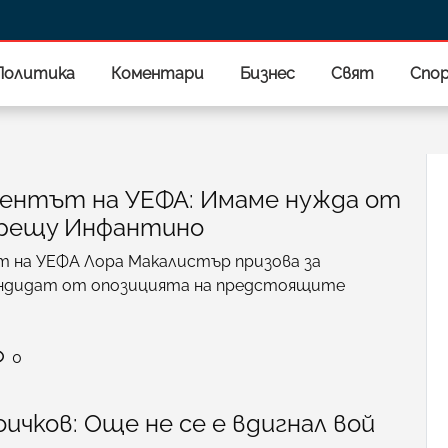
Политика
Коментари
Бизнес
Свят
Спо
ентът на УЕФА: Имаме нужда от
срещу Инфантино
 на УЕФА Лора Макалистър призова за
андидат от опозицията на предстоящите
0
чков: Още не се е вдигнал вой