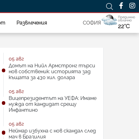
Предимно
облачно
рт
Развлечения
СОФИЯ
22°C
05 авг
Домът на Нийл Армстронг търси
нов собственик: историята зад
къщата за 430 хил. долара
05 авг
Вицепрезидентът на УЕФА: Имаме
нужда от кандидат срещу
Инфантино
05 авг
Неймар избухна с нов скандал след
мач в Бразилия