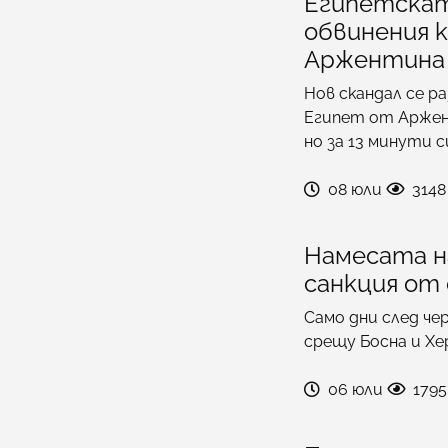
Египетскат
обвинения 
Аржентина 
Нов скандал се р
Египет от Аржент
но за 13 минути 
08 юли
3148
Намесата н
санкция от
Само дни след че
срещу Босна и Хе
06 юли
1795