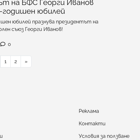
т на БФС Георги Иванов
0-годишен юбилей
ишен юбилей празнува президентът на
лен съюз Георги Иванов!
0
1
2
»
Реклама
Контакти
и
Условия за ползване