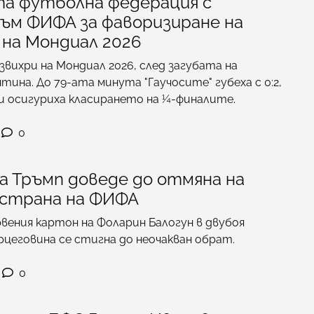
а футболна федерация с
към ФИФА за фаворизиране на
на Мондиал 2026
азвихри на Мондиал 2026, след загубата на
ина. До 79-ата минута "Гаучосите" губеха с 0:2,
си осигуриха класирането на ¼-финалите.
0
а Тръмп доведе до отмяна на
 страна на ФИФА
рвения картон на Фоларин Балогун в двубоя
рцеговина се стигна до неочакван обрат.
0