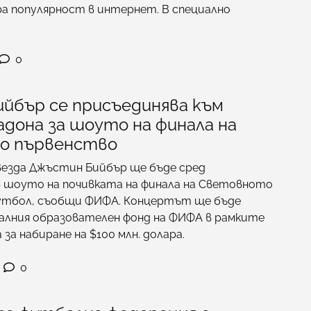
а популярност в интернет. В специално
0
йбър се присъединява към
адона за шоуто на финала на
о първенство
везда Джъстин Бийбър ще бъде сред
 шоуто на почивката на финала на Световното
утбол, съобщи ФИФА. Концертът ще бъде
балния образователен фонд на ФИФА в рамките
за набиране на $100 млн. долара.
6
0