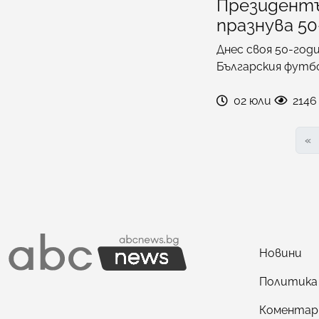
Президентъ
празнува 5
Днес своя 50-год
Българския футбо
02 юли
2146
«
Новини
Политика
Коментар