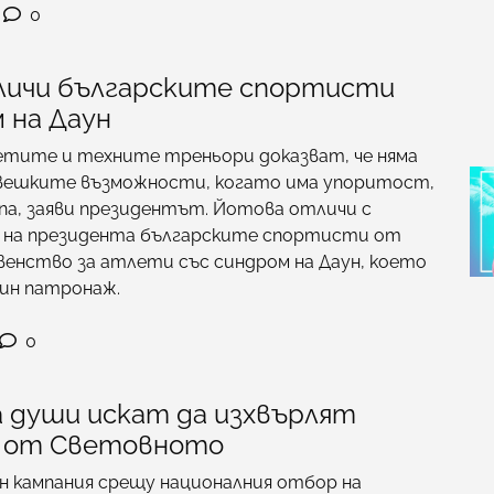
0
ичи българските спортисти
 на Даун
етите и техните треньори доказват, че няма
овешките възможности, когато има упоритост,
па, заяви президентът. Йотова отличи с
 на президента българските спортисти от
енство за атлети със синдром на Даун, което
еин патронаж.
0
а души искат да изхвърлят
 от Световното
н кампания срещу националния отбор на