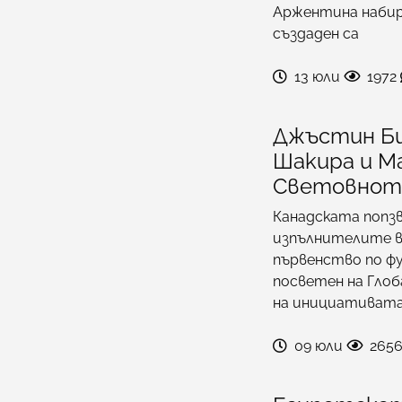
Аржентина набир
създаден са
13 юли
1972
Джъстин Би
Шакира и М
Световнот
Канадската попз
изпълнителите в
първенство по ф
посветен на Гло
на инициативата 
09 юли
265