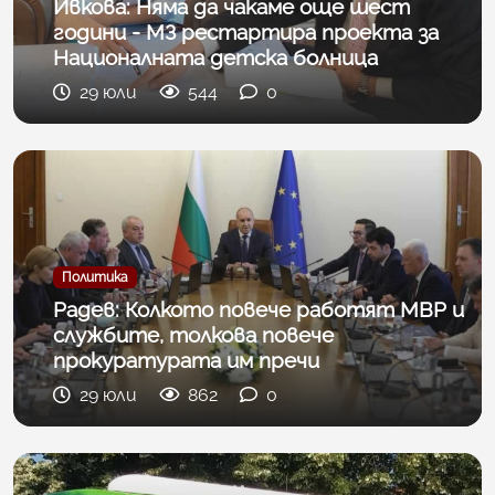
Ивкова: Няма да чакаме още шест
години - МЗ рестартира проекта за
Националната детска болница
29 юли
544
0
Политика
Радев: Колкото повече работят МВР и
службите, толкова повече
прокуратурата им пречи
29 юли
862
0