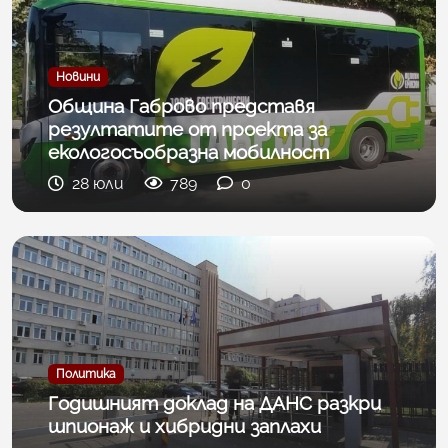
Новини
Община Габрово представя
резултатите от проекта за
екологосъобразна мобилност
28 юли
789
0
Политика
Годишният доклад на ДАНС разкри
шпионаж и хибридни заплахи