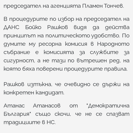
председател на агенцията Пламен Тончев.
В процедурите по избор на председател на
ДАНС Бойко Рашков видя да действа
принципът на политическото удобство. По
думите му ресорна комисия в Народното
събрание е комисията за службите за
сигурност, а не тази по вътрешен ред, на
която бяха поверени процедурите правила.
Рашков изтъкна, че очевидно се държи на
конкретен кандидат.
Атанас Атанасов от "Демократична
България" също скочи, че не се спазват
традициите в НС.