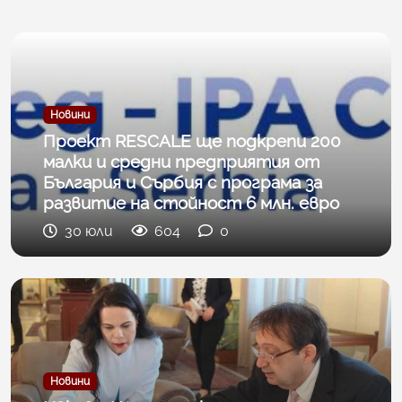
Новини
Проект RESCALE ще подкрепи 200
малки и средни предприятия от
България и Сърбия с програма за
развитие на стойност 6 млн. евро
30 юли
604
0
Новини