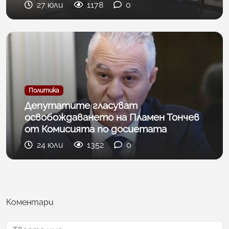
27 юли
1178
0
Политика
Депутатите гласуват
освобождаването на Пламен Тончев
от Комисията по досиетата
24 юли
1352
0
Коментари