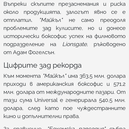
Въпреки скъпите презаснемания и риска
около продукцията, залогът явно се е
отплатил.
"Майкъл"
не само преодоля
проблемите зад кулисите, но и донесе
исторически боксофис успех на филмовото
подразделение на
Lionsgate
, ръководено
от Адам Фогелсън.
Цифрите зад рекорда
Към момента
"Майкъл"
има 363,5 млн. долара
приходи в американския боксофис и 571,2
млн. долара от международните пазари. От
тази сума Universal е генерирала 540,5 млн.
долара, след като пое чуждестранните
кино и допълнителни права.
За сравнение,
"Бохемска рапсодия"
събра