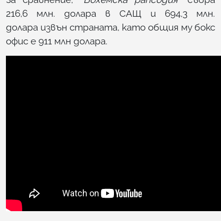
216,6 млн. долара в САЩ и 694,3 млн.
долара извън страната, като общия му бокс
офис е 911 млн долара.