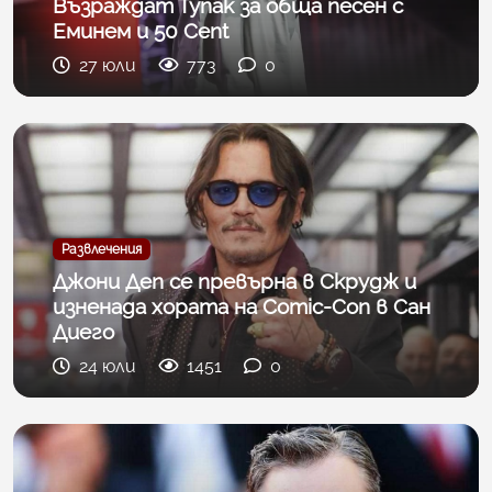
Възраждат Тупак за обща песен с
Еминем и 50 Cent
27 юли
773
0
Развлечения
Джони Деп се превърна в Скрудж и
изненада хората на Comic-Con в Сан
Диего
24 юли
1451
0