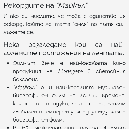
Рекордите на
"Майкъл"
И ако си мислите, че това е единствения
рекорд, който лентата "смля" по пътя си...
лъжете се.
Нека разгледаме кои са най-
големите постижения на лентата:
Филмът вече е най-касовата кино
продукция на
Lionsgate
в световния
боксофис.
"Майкъл"
е и най-касовият музикален
биографичен филм на всички времена,
както и продукцията с най-голям
глобален премиерен уикенд за музикален
биографичен филм.
В 65 международни пазара филмът