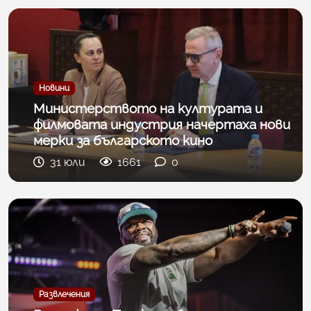
Новини
Министерството на културата и
филмовата индустрия начертаха нови
мерки за българското кино
31 юли
1661
0
Развлечения