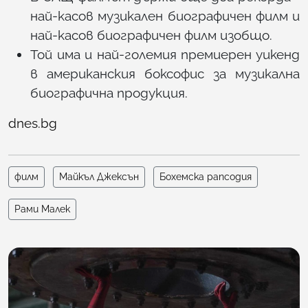
най-касов музикален биографичен филм и
най-касов биографичен филм изобщо.
Той има и най-големия премиерен уикенд
в американския боксофис за музикална
биографична продукция.
dnes.bg
филм
Майкъл Джексън
Бохемска рапсодия
Рами Малек