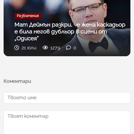
Развлечения
Мат Деймън разкри, че жена каскадьор
е била негов дубльор в сцени от
„Одисея“
21 юли
1279
0
Коментари