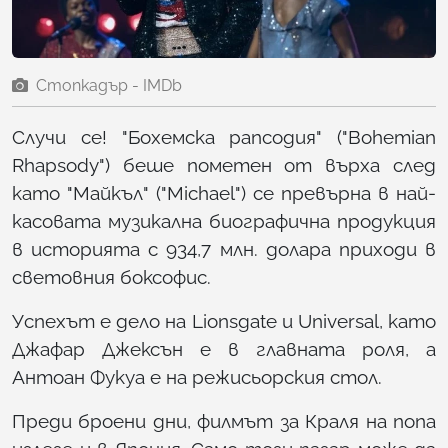
Стопкадър - IMDb
Случи се! "Бохемска рапсодия" ("Bohemian
Rhapsody") беше пометен от върха след
като "Майкъл" ("Michael") се превърна в най-
касовата музикална биографична продукция
в историята с 934,7 млн. долара приходи в
световния боксофис.
Успехът е дело на Lionsgate и Universal, като
Джафар Джексън е в главната роля, а
Антоан Фукуа е на режисьорския стол.
Преди броени дни, филмът за Краля на попа