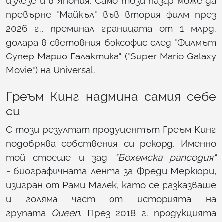
излезе и в Япония. Само този пазар може да
превърне "Майкъл" във втория филм през
2026 г., преминал границата от 1 млрд.
долара в световния боксофис след "Филмът
Супер Марио Галактика" ("Super Mario Galaxy
Movie") на Universal.
Греъм Кинг надмина самия себе
си
С този резултат продуцентът Греъм Кинг
подобрява собствения си рекорд. Именно
той стоеше и зад
"Бохемска рапсодия"
-
биографичната лента за Фреди Меркюри,
изигран от Рами Малек, като се разказваше
и голяма част от историята на
групата
Queen
. През 2018 г. продукцията