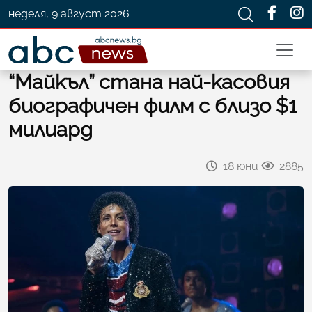
неделя, 9 август 2026
“Майкъл” стана най-касовия
биографичен филм с близо $1
милиард
18 юни
2885