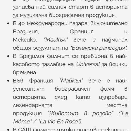
записва най-силния старт в историята
за музикална биографична продукция.
В 40 международни пазара, включително
Бразилия, Франция и
Мексико,
"Майкъл"
вече е надминал
общия резултат на
"Бохемска рапсодия".
В Бразилия филмът се превърна в най-
касовото заглавие на
Universal
за всички
времена.
Във Франция
"Майкъл"
вече е най-
успешният биографичен филм в
историята, след като изпревари
легендарната местна
продукция
"Животът в розово" ("La
Môme" / "La Vie En Rose")
.
В САЩ филмът държи още два рекорда -