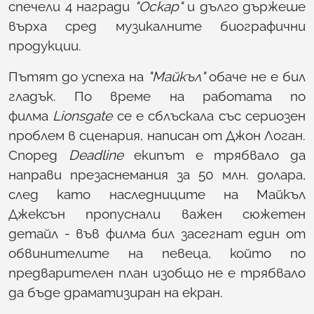
спечели 4 награди
"Оскар"
и дълго държеше
върха сред музикалните биографични
продукции.
Пътят до успеха на
"Майкъл"
обаче не е бил
гладък. По време на работата по
филма
Lionsgate
се е сблъскала със сериозен
проблем в сценария, написан от Джон Логан.
Според
Deadline
екипът е трябвало да
направи презаснемания за 50 млн. долара,
след като наследниците на Майкъл
Джексън пропуснали важен сюжетен
детайл - във филма бил засегнат един от
обвинителите на певеца, който по
предварителен план изобщо не е трябвало
да бъде драматизиран на екран.