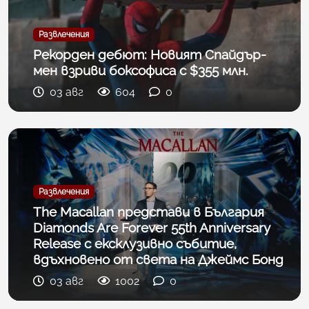
Развлечения
Рекорден дебют: Новият Спайдър-
мен взриви боксофиса с $355 млн.
03 авг
604
0
Развлечения
The Macallan представи в България
Diamonds Are Forever 55th Anniversary
Release с ексклузивно събитие,
вдъхновено от света на Джеймс Бонд
03 авг
1002
0