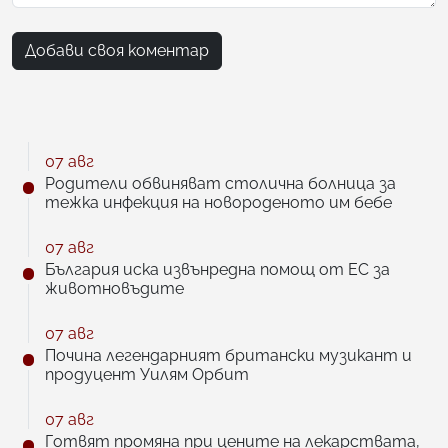
Добави своя коментар
07 авг
Родители обвиняват столична болница за
тежка инфекция на новороденото им бебе
07 авг
България иска извънредна помощ от ЕС за
животновъдите
07 авг
Почина легендарният британски музикант и
продуцент Уилям Орбит
07 авг
Готвят промяна при цените на лекарствата,