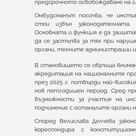
предсрочното освобождаване на гл
Омбудсманът посочва, че инсти
стои извън законодателната,
Основната ѝ функция е да защита
да се застъпва за тях при нару
органи, техните администрации и
В становището се обръща вниман
акредитация на националните п
през 2025 г. потвърди най-високи
нов петгодишен период. Сред пр
възможности за участие на ин
подчинение с останалите органи 
Според Велислава Делчева зако
кореспондира с конституцио