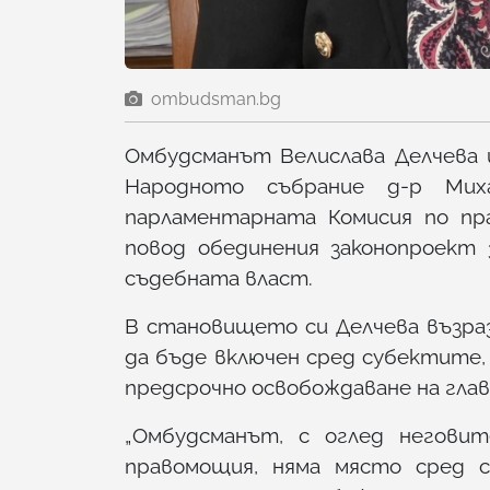
ombudsman.bg
Омбудсманът Велислава Делчева
Народното събрание д-р Мих
парламентарната Комисия по пра
повод обединения законопроект 
съдебната власт.
В становището си Делчева възр
да бъде включен сред субектите,
предсрочно освобождаване на глав
„Омбудсманът, с оглед неговит
правомощия, няма място сред 