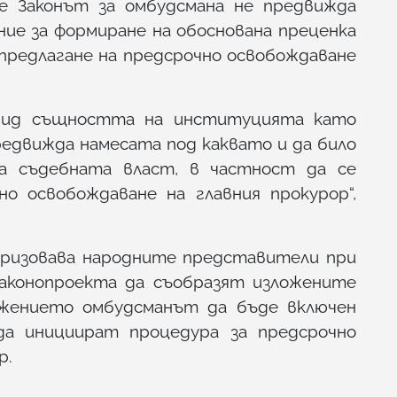
че Законът за омбудсмана не предвижда
ние за формиране на обоснована преценка
предлагане на предсрочно освобождаване
двид същността на институцията като
предвижда намесата под каквато и да било
а съдебната власт, в частност да се
но освобождаване на главния прокурор“,
 призовава народните представители при
законопроекта да съобразят изложените
жението омбудсманът да бъде включен
а инициират процедура за предсрочно
р.