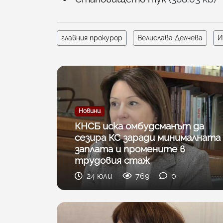
главния прокурор
Велислава Делчева
И
Новини
КНСБ иска омбудсманът да
сезира КС заради минималната
заплата и промените в
трудовия стаж
24 юли
769
0