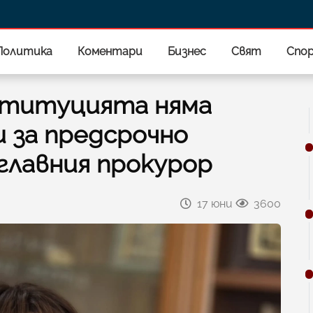
Политика
Коментари
Бизнес
Свят
Спо
ституцията няма
 за предсрочно
главния прокурор
17 юни
3600