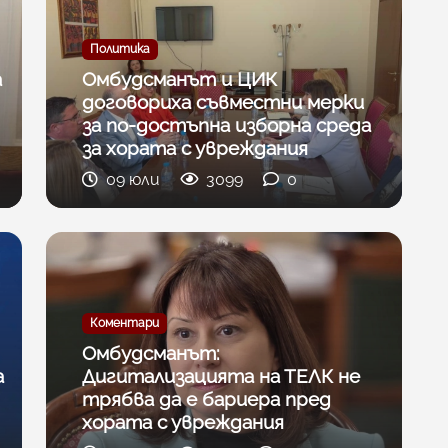
Политика
а
Омбудсманът и ЦИК
договориха съвместни мерки
за по-достъпна изборна среда
за хората с увреждания
09 юли
3099
0
Коментари
Омбудсманът:
а
Дигитализацията на ТЕЛК не
трябва да e бариера пред
хората с увреждания