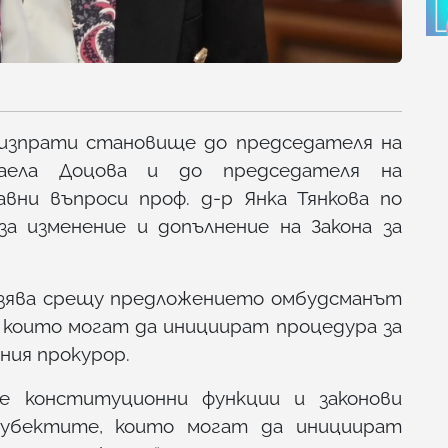
 изпрати становище до председателя на
аела Доцова и до председателя на
вни въпроси проф. д-р Янка Тянкова по
за изменение и допълнение на Закона за
азява срещу предложението омбудсманът
 които могат да инициират процедура за
ния прокурор.
е конституционни функции и законови
субектите, които могат да инициират