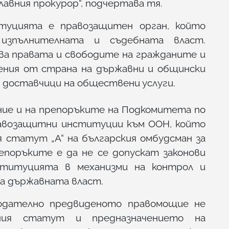
авния прокурор“, подчертава тя.
туцията е правозащитен орган, който
 изпълнителната и съдебната власт.
ва правата и свободите на гражданите и
шения от страна на държавни и общински
 доставчици на обществени услуги.
ие и на препоръките на Подкомитета по
равозащитни институции към ООН, който
я статут „А“ на българския омбудсман за
епоръките е да не се допускат законови
ституцията в механизми на контрол и
на държавната власт.
нодателно предвиденото правомощие не
нния статут и предназначението на