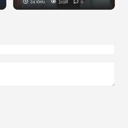
24 юни
3198
0