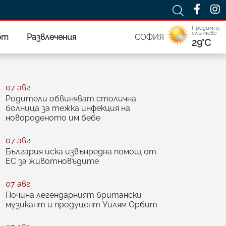
Предимно
слънчево
рт
Развлечения
СОФИЯ
29°C
07 авг
Родители обвиняват столична
болница за тежка инфекция на
новороденото им бебе
07 авг
България иска извънредна помощ от
ЕС за животновъдите
07 авг
Почина легендарният британски
музикант и продуцент Уилям Орбит