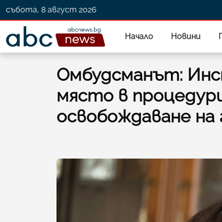
събота, 8 август 2026
Начало
Новини
Омбудсманът: Ин
място в процедури
освобождаване на 