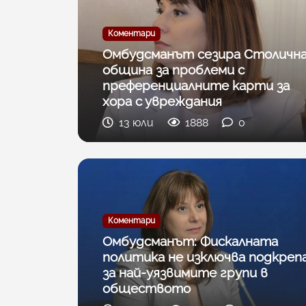
Коментари
Омбудсманът сезира Столичн
община за проблеми с
преференциалните карти за
хора с увреждания
13 юли
1888
0
Коментари
Омбудсманът: Фискалната
политика не изключва подкреп
за най-уязвимите групи в
обществото