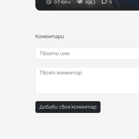
07 юли
1953
0
Коментари
Добави своя коментар