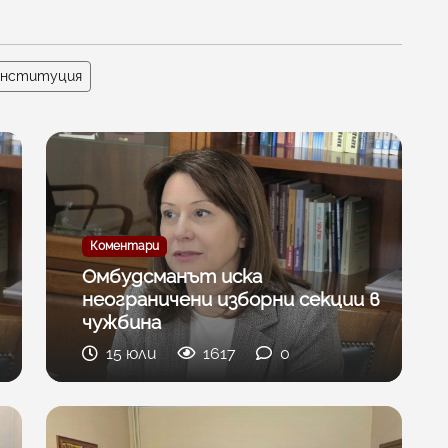
нституция
Коментари
Омбудсманът иска
неограничени изборни секции в
чужбина
15 юли
1617
0