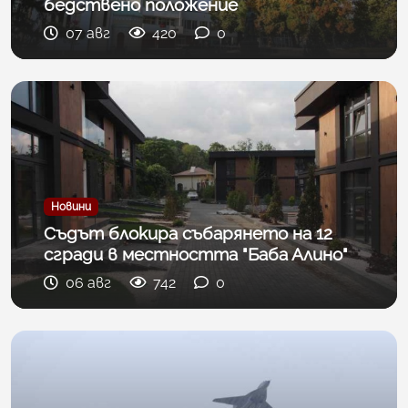
бедствено положение
07 авг
420
0
Новини
Съдът блокира събарянето на 12
сгради в местността "Баба Алино"
06 авг
742
0