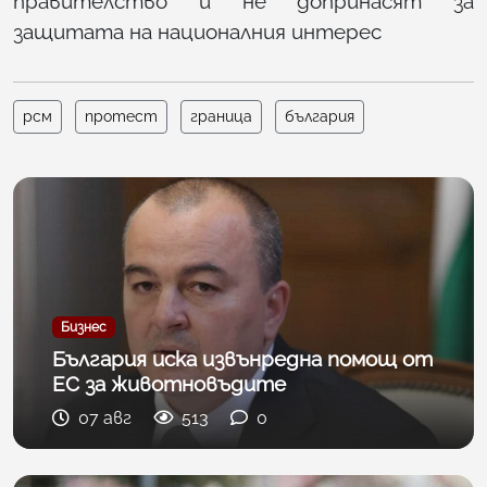
правителство и не допринасят за
защитата на националния интерес
рсм
протест
граница
българия
Бизнес
България иска извънредна помощ от
ЕС за животновъдите
07 авг
513
0