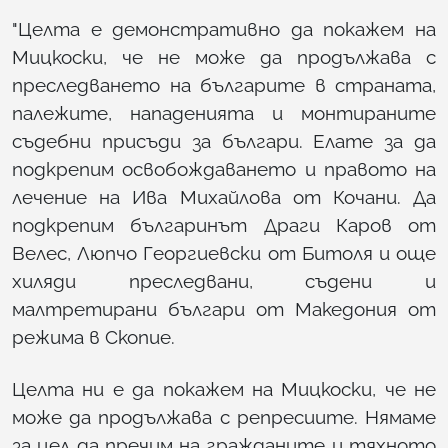
"Целта е демонстративно да покажем на
Мицкоски, че не може да продължава с
преследването на българите в страната,
палежите, нападенията и монтираните
съдебни присъди за българи. Елате за да
подкрепим освобождаването и правото на
лечение на Ива Михайлова от Кочани. Да
подкрепим българинът Драги Каров от
Велес, Люпчо Георгиевски от Битоля и още
хиляди преследвани, съдени и
малтретирани българи от Македония от
режима в Скопие.
Целта ни е да покажем на Мицкоски, че не
може да продължава с репресиите. Нямаме
за цел да пречим на гражданите и тяхното