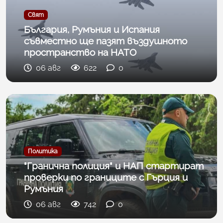
Свят
България, Румъния и Испания
съвместно ще пазят въздушното
пространство на НАТО
06 авг
622
0
Политика
"Гранична полиция" и НАП стартират
проверки по границите с Гърция и
Румъния
06 авг
742
0