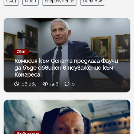
САЩ
Иран
споразумение
Папа Лъв
Свят
Комисия към Сената предлага Фаучи
да бъде обвинен в неуважение към
Конгреса
06 авг
556
0
Развлечения