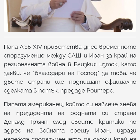
Папа Лъв XIV приветства днес временното
споразумение между САЩ и Иран за край на
регионалната война в Близкия изток, като
заяви, че "благодари на Господ" за това, че
двете страни ще подпишат официално
сделката в петък, предаде Ройтерс.
Папата американец, който си навлече гнева
на президента на родната си страна
Доналд Тръмп след своите критики по
адрес на войната срещу Иран, изрази
надежда споразумението да сложи край на