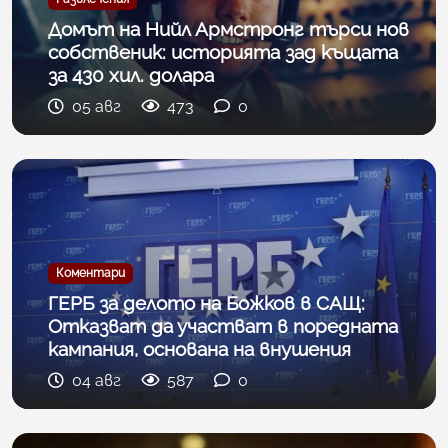
Домът на Нийл Армстронг търси нов
собственик: историята зад къщата
за 430 хил. долара
05 авг
473
0
Коментари
ГЕРБ за делото на Божков в САЩ:
Отказват да участват в поредната
кампания, основана на внушения
04 авг
587
0