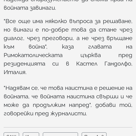
войната завинаги.
"Все още има няколко въпроса за решаване,
но винаги е по-добре това да стане чрез
диалог, чрез преговори, а не чрез връщане
към война", каза главата на
Римокатолическата църква пред
резиденцията си в Кастел Гандолфо,
Италия.
"Надявам се, че това наистина е решение на
войната, че войната наистина свърши и че
може да продължим напред", добави той,
говорейки пред журналисти.