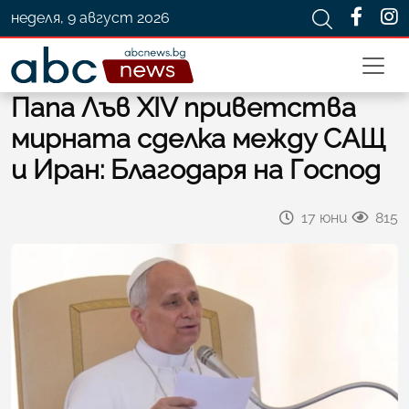
неделя, 9 август 2026
Папа Лъв XIV приветства
мирната сделка между САЩ
и Иран: Благодаря на Господ
17 юни
815