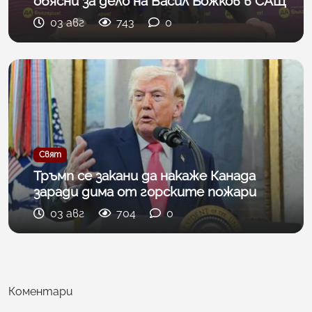
обясни за дело на Васил Божков в САЩ
03 авг
743
0
Свят
Тръмп се закани да накаже Канада
заради дима от горските пожари
03 авг
704
0
Коментари