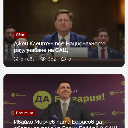
Свят
Джей Клейтън пое Националното
разузнаване на САЩ
04 авг
602
0
Политика
Ивайло Мирчев пита Борисов да