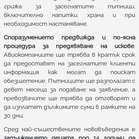
грижа за засегнатите пътници,
включително напитки, храна и при
необходимост настаняване.
Споразумението предвижда и по-ясна
процедура за предявяване на искове
.
Авиокомпаниите ще трябва в кратък срок
да предоставят на засегнатите клиенти
информация как могат да поискат
обезщетение. Пътниците ще разполагат с
девет месеца за подаване на заявление, а
превозвачите ще трябва да отговорят и
да изплатят дължимите суми в рамките на
30 дни.
Сред най-съществените нововъведения е
задължението децата под 14 години да