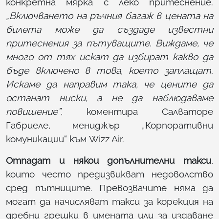
конкретна мярка с леко притеснение.
„Включването на ръчния багаж в цената на
билета може да създаде известни
притеснения за пътуващите. Виждаме, че
много от тях искат да избират какво да
бъде включено в това, което заплащат.
Искаме да направим така, че цените да
останат ниски, а не да наблюдаваме
повишение”
, коментира Салваторе
Габриеле, мениджър „Корпоративни
комуникации“ към Wizz Air.
Отпадат и някои допълнителни такси
,
които често предизвикват недоволство
сред пътниците. Превозвачите няма да
могат да начисляват такси за корекция на
дребни грешки в имената или за издаване