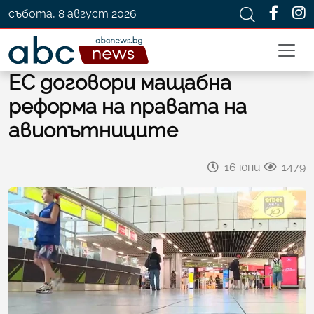
събота, 8 август 2026
ЕС договори мащабна
реформа на правата на
авиопътниците
16 юни
1479