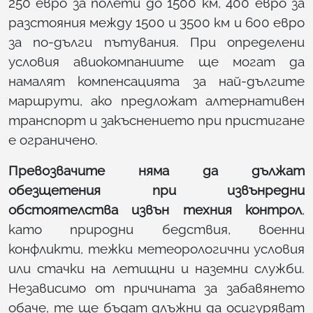
250 евро за полети до 1500 км, 400 евро за
разстояния между 1500 и 3500 км и 600 евро
за по-дълги пътувания. При определени
условия авиокомпаниите ще могат да
намалят компенсацията за най-дългите
маршрути, ако предложат алтернативен
транспорт и закъснението при пристигане
е ограничено.
Превозвачите няма да дължат
обезщетения при извънредни
обстоятелства извън техния контрол
,
като природни бедствия, военни
конфликти, тежки метеорологични условия
или стачки на летищни и наземни служби.
Независимо от причината за забавянето
обаче, те ще бъдат длъжни да осигуряват