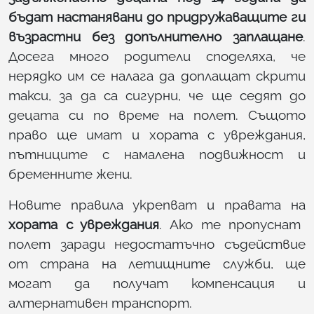
бъдат настанявани до придружаващите ги
възрастни без допълнително заплащане
.
Досега много родители споделяха, че
нерядко им се налага да доплащат скрити
такси, за да са сигурни, че ще седят до
децата си по време на полет. Същото
право ще имат и хората с увреждания,
пътниците с намалена подвижност и
бременните жени.
Новите правила укрепват и правата на
хората с увреждания
. Ако те пропуснат
полет заради недостатъчно съдействие
от страна на летищните служби, ще
могат да получат компенсация и
алтернативен транспорт.