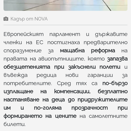
Кадър от NOVA
Европейският парламент и държавите
членки на ЕС постигнаха предварително
споразумение за
мащабна реформа
на
правата на авиопътниците, която
запазва
обезщетенията при закъснели полети
и
въвежда редица нови гаранции за
потребителите. Сред тях са
по-бързо
изплащане на компенсации, безплатно
настаняване на деца до придружителите
им и по-голяма прозрачност при
формирането на цените
на самолетните
билети.