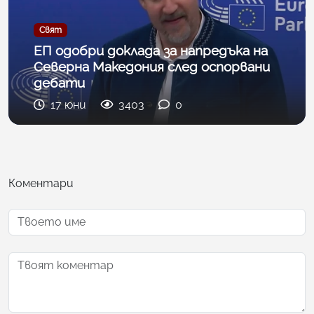
Свят
ЕП одобри доклада за напредъка на
Северна Македония след оспорвани
дебати
17 юни
3403
0
Коментари