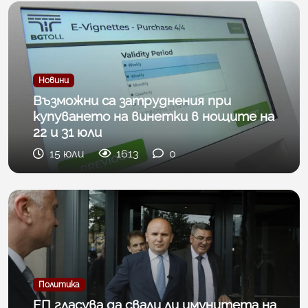
Новини
Възможни са затруднения при
купуването на винетки в нощите на
22 и 31 юли
15 юли
1613
0
Политика
ЕП гласува да свали ли имунитета на