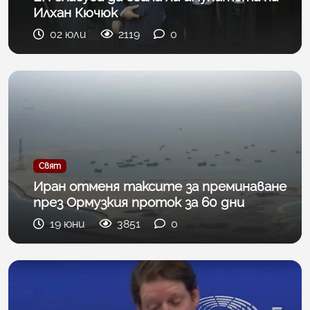
Илхан Кючюк
02 юли
2119
0
Свят
Иран отменя таксите за преминаване
през Ормузкия проток за 60 дни
19 юни
3851
0