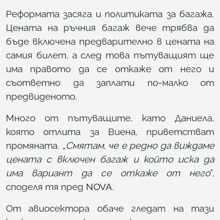
Реформата засяга и политиката за багажа.
Цената на ръчния багаж вече трябва да
бъде включена предварително в цената на
самия билет, а след това пътуващият ще
има правото да се откаже от него и
съответно да заплати по-малко от
предвиденото.
Много от пътуващите, като Даниела,
която отлита за Виена, приветстват
промяната. „
Смятам, че е редно да виждаме
цената с включен багаж и който иска да
има вариант да се откаже от него
”,
споделя тя пред
NOVA
.
От авиосектора обаче гледат на тази