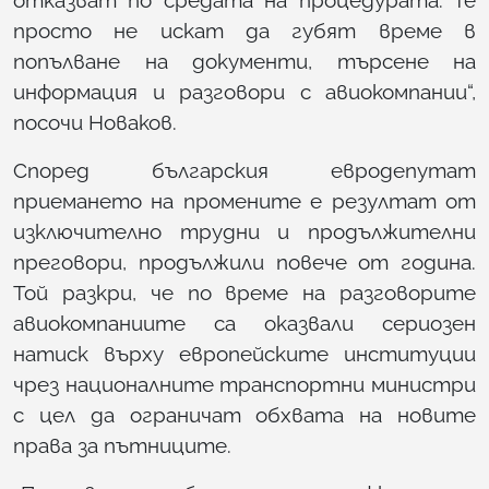
отказват по средата на процедурата. Те
просто не искат да губят време в
попълване на документи, търсене на
информация и разговори с авиокомпании“,
посочи Новаков.
Според българския евродепутат
приемането на промените е резултат от
изключително трудни и продължителни
преговори, продължили повече от година.
Той разкри, че по време на разговорите
авиокомпаниите са оказвали сериозен
натиск върху европейските институции
чрез националните транспортни министри
с цел да ограничат обхвата на новите
права за пътниците.