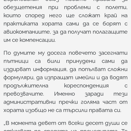
обезщетения при проблеми с полети,
които според него ще сложат край на
практиката хората сами да се борят с
авиокомпаниите, за да получат полагащите
им се компенсации.
По думите му досега повечето засегнати
пътници са били принудени сами да
издирват информация, да попълват сложни
формуляри, да изпращат имейли и да водят
продължителна кореспонденция с
превозвачите. Именно заради тези
административни пречки голяма част от
хората изобщо не са търсили правата си.
„В момента девет от всеки десет души се