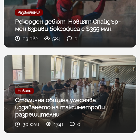
Развлечения
Рекорден дебют: Новият Спайдър-
мен взриви боксофиса с $355 млн.
03 авг
584
0
Новини
Столична община улеснява
издаването на таксиметрови
разрешителни
30 юли
1741
0