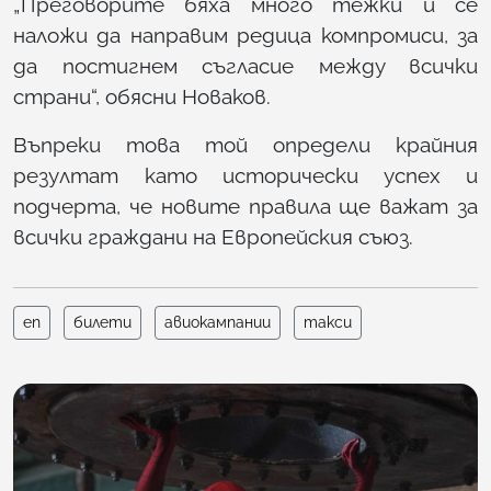
„Преговорите бяха много тежки и се
наложи да направим редица компромиси, за
да постигнем съгласие между всички
страни“, обясни Новаков.
Въпреки това той определи крайния
резултат като исторически успех и
подчерта, че новите правила ще важат за
всички граждани на Европейския съюз.
еп
билети
авиокампании
такси