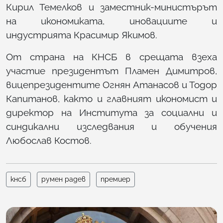
Кирил Темелков и заместник-министърът
на икономиката, иновациите и
индустрията Красимир Якимов.
От страна на КНСБ в срещата взеха
участие президентът Пламен Димитров,
вицепрезидентите Огнян Атанасов и Тодор
Капитанов, както и главният икономист и
директор на Института за социални и
синдикални изследвания и обучения
Любослав Костов.
кнсб
румен радев
премиер