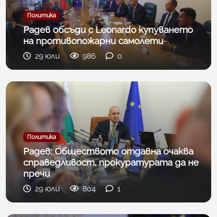
Политика
Радев обсъди с Leonardo купуването
на противопожарни самолети
29 юли
986
0
Политика
Радев: Обществото отдавна очаква
справедливост, прокуратурата да не
пречи
29 юли
804
1