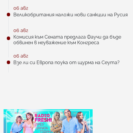
06 авг
Великобритания наложи нови санкции на Русия
06 авг
Комисия към Сената предлага Фаучи да бъде
обвинен в неуважение към Конгреса
06 авг
Взе ли си Европа поука от щурма на Сеута?