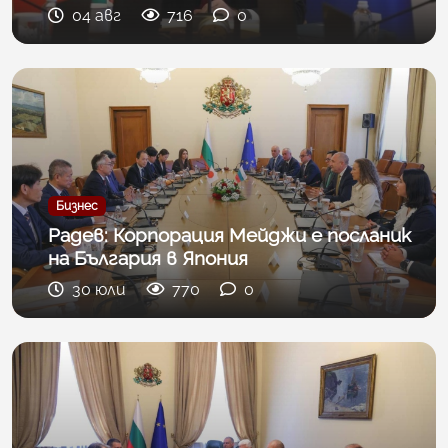
04 авг
716
0
Бизнес
Радев: Корпорация Мейджи е посланик
на България в Япония
30 юли
770
0