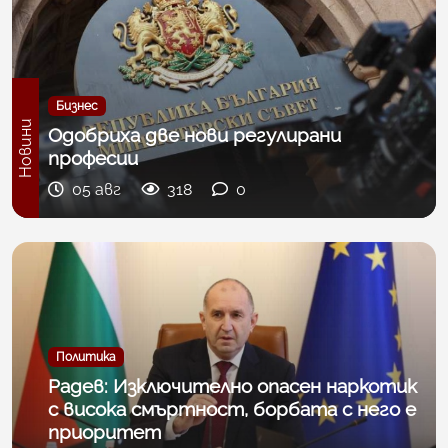
Бизнес
Новини
Одобриха две нови регулирани
професии
05 авг
318
0
Политика
Радев: Изключително опасен наркотик
с висока смъртност, борбата с него е
приоритет