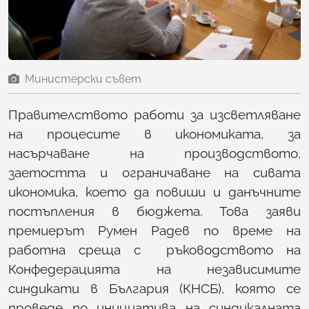
Министерски съвет
Правителството работи за изсветляване
на процесите в икономиката, за
насърчаване на производството,
заетостта и ограничаване на сивата
икономика, което да повиши и данъчните
постъпления в бюджета. Това заяви
премиерът Румен Радев по време на
работна среща с ръководството на
Конфедерацията на независимите
синдикати в България (КНСБ), която се
проведе по инициатива на синдикалната