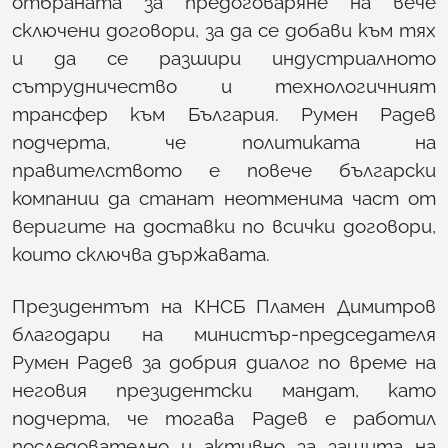
отбраната за предоговаряне на вече
сключени договори, за да се добави към тях
и да се разшири индустриалното
сътрудничество и технологичният
трансфер към България. Румен Радев
подчерта, че политиката на
правителството е повече български
компании да станат неотменима част от
веригите на доставки по всички договори,
които сключва държавата.
Президентът на КНСБ Пламен Димитров
благодари на министър-председателя
Румен Радев за добрия диалог по време на
неговия президентски мандат, като
подчерта, че тогава Радев е работил
последователно и активно за защита на