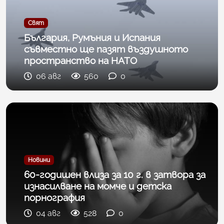
Свят
България, Румъния и Испания
съвместно ще пазят въздушното
пространство на НАТО
06 авг
560
0
Новини
60-годишен влиза за 10 г. в затвора за
изнасилване на момче и детска
порнография
04 авг
528
0