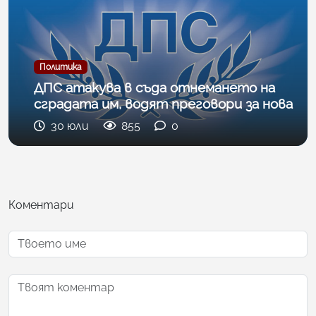
Политика
ДПС атакува в съда отнемането на
сградата им, водят преговори за нова
30 юли
855
0
Коментари