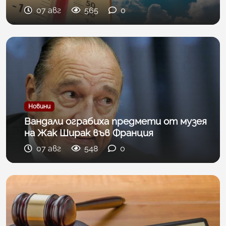
07 авг
565
0
Новини
Вандали ограбиха предмети от музея
на Жак Ширак във Франция
07 авг
548
0