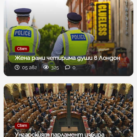
Свят
Жена рани четирима души в Лондон
05 авг
325
0
Свят
Унгарският парламент избира