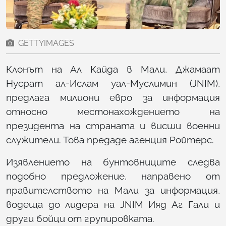
GETTYIMAGES
Клонът на Ал Кайда в Мали, Джамаат
Нусрат ал-Ислам уал-Муслимин (JNIM),
предлага милиони евро за информация
относно местонахождението на
президента на страната и висши военни
служители. Това предаде агенция Ройтерс.
Изявлението на бунтовниците следва
подобно предложение, направено от
правителството на Мали за информация,
водеща до лидера на JNIM Ияд Аг Гали и
други бойци от групировката.