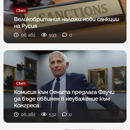
Свят
Великобритания наложи нови санкции
на Русия
06 авг
593
0
Свят
Комисия към Сената предлага Фаучи
да бъде обвинен в неуважение към
Конгреса
06 авг
532
0