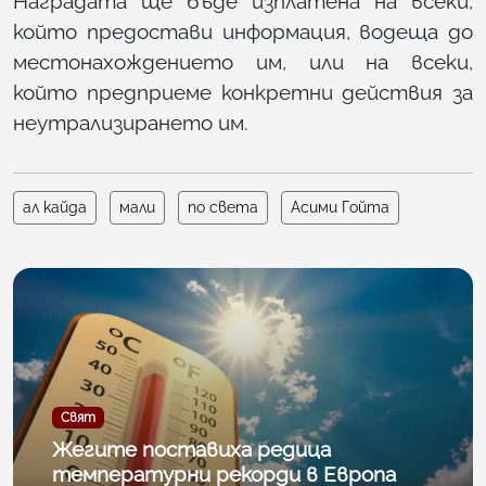
Наградата ще бъде изплатена на всеки,
който предостави информация, водеща до
местонахождението им, или на всеки,
който предприеме конкретни действия за
неутрализирането им.
ал кайда
мали
по света
Асими Гойта
Свят
Жегите поставиха редица
температурни рекорди в Европа