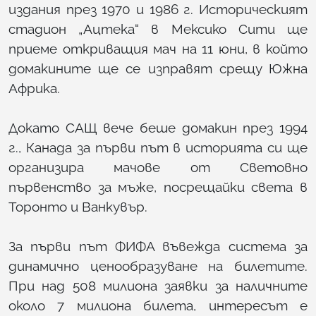
издания през 1970 и 1986 г. Историческият
стадион „Ацтека“ в Мексико Сити ще
приеме откриващия мач на 11 юни, в който
домакините ще се изправят срещу Южна
Африка.
Докато САЩ вече беше домакин през 1994
г., Канада за първи път в историята си ще
организира мачове от Световно
първенство за мъже, посрещайки света в
Торонто и Ванкувър.
За първи път ФИФА въвежда система за
динамично ценообразуване на билетите.
При над 508 милиона заявки за наличните
около 7 милиона билета, интересът е