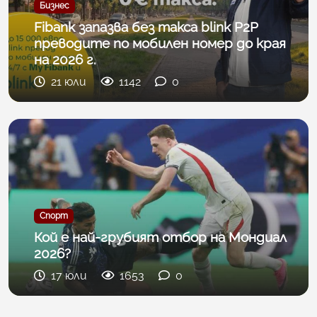
Бизнес
Fibank запазва без такса blink P2P
преводите по мобилен номер до края
на 2026 г.
21 юли
1142
0
Спорт
Кой е най-грубият отбор на Мондиал
2026?
17 юли
1653
0