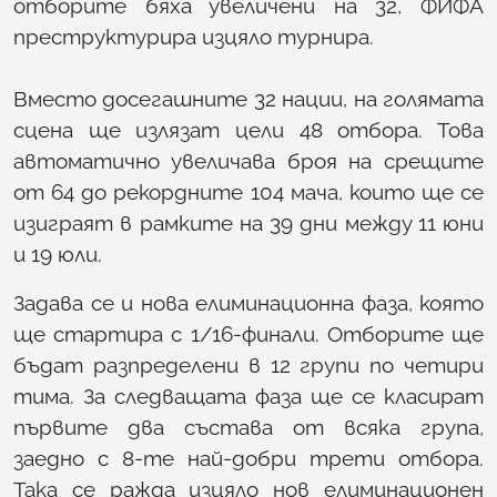
отборите бяха увеличени на 32, ФИФА
преструктурира изцяло турнира.
Вместо досегашните 32 нации, на голямата
сцена ще излязат цели 48 отбора. Това
автоматично увеличава броя на срещите
от 64 до рекордните 104 мача, които ще се
изиграят в рамките на 39 дни между 11 юни
и 19 юли.
Задава се и нова елиминационна фаза, която
ще стартира с 1/16-финали. Отборите ще
бъдат разпределени в 12 групи по четири
тима. За следващата фаза ще се класират
първите два състава от всяка група,
заедно с 8-те най-добри трети отбора.
Така се ражда изцяло нов елиминационен