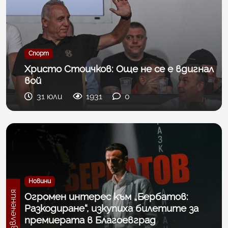
Спорт
Христо Стоичков: Още не се е вдигнал
вой
31 юли
1931
0
Новини
Развлечения
Огромен интерес към „Бербатов:
Разкодиране“, изкупиха билетите за
премиерата в Благоевград