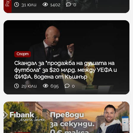
31 юли
1402
0
Спорт
Скандал за "продажба на душата на
футбола" за $20 млрд. между УЕФА и
ФИФА, водена от Къшнър
29 юли
695
0