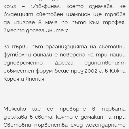
кръг – 1/16-финал, което означава, че
бъдещият световен шампион ще трябва
да изиграе 8 мача по пътя към трофея,
вместо досегашните 7.
За първи път организацията на световни
футболни финали е поверена на три нации
едновременно. Досега единственият
съвместен форум беше през 2002 г. в Южна
Корея и Япония.
Мексико ще се превърне в първата
държава в света, която е домакин на три
Световни първенства след легендарните