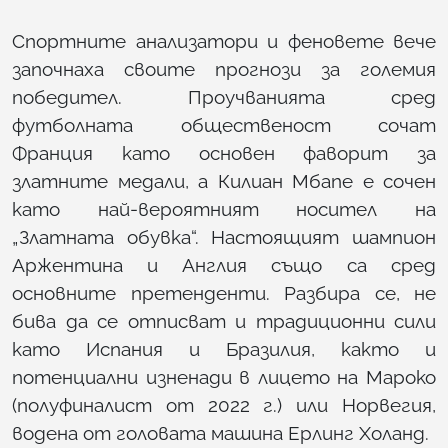
Спортните анализатори и феновете вече
започнаха своите прогнози за големия
победител. Проучванията сред
футболната общественост сочат
Франция като основен фаворит за
златните медали, а Килиан Мбапе е сочен
като най-вероятният носител на
„Златната обувка“. Настоящият шампион
Аржентина и Англия също са сред
основните претенденти. Разбира се, не
бива да се отписват и традиционни сили
като Испания и Бразилия, както и
потенциални изненади в лицето на Мароко
(полуфиналист от 2022 г.) или Норвегия,
водена от головата машина Ерлинг Холанд.