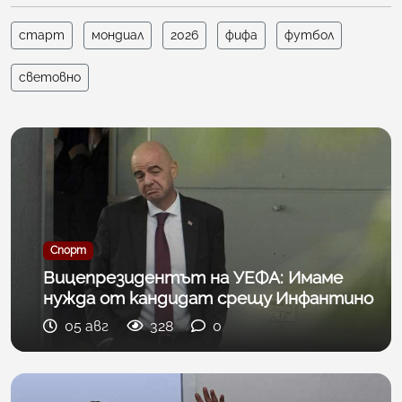
старт
мондиал
2026
фифа
футбол
световно
Спорт
Вицепрезидентът на УЕФА: Имаме
нужда от кандидат срещу Инфантино
05 авг
328
0