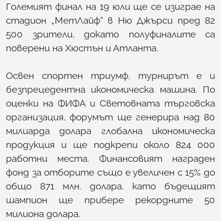
Големият финал на 19 юли ще се изиграе на
стадион „МетЛайф“ в Ню Джърси пред 82
500 зрители, докато полуфиналите са
поверени на Хюстън и Атланта.
Освен спортен триумф, турнирът е и
безпрецедентна икономическа машина. По
оценки на ФИФА и Световната търговска
организация, форумът ще генерира над 80
милиарда долара глобална икономическа
продукция и ще подкрепи около 824 000
работни места. Финансовият награден
фонд за отборите също е увеличен с 15% до
общо 871 млн. долара, като бъдещият
шампион ще прибере рекордните 50
милиона долара.