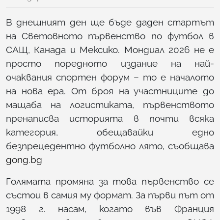
В днешният ден ще бъде даден стартът
на Световното първенство по футбол в
САЩ, Канада и Мексико. Мондиал 2026 не е
просто поредното издание на най-
очаквания спортен форум – то е началото
на нова ера. От броя на участниците до
мащаба на логистиката, първенството
пренаписва историята в почти всяка
категория, обещавайки едно
безпрецедентно футболно лято, съобщава
gong.bg
Голямата промяна за това първенство се
състои в самия му формат. За първи път от
1998 г. насам, когато във Франция