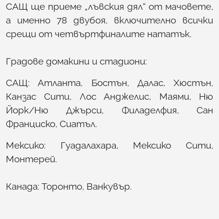
САЩ ще приеме „лъвския дял“ от мачовете,
а именно 78 двубоя, включително всички
срещи от четвъртфиналите нататък.
Градове домакини и стадиони:
САЩ: Атланта, Бостън, Далас, Хюстън,
Канзас Сити, Лос Анджелис, Маями, Ню
Йорк/Ню Джърси, Филаделфия, Сан
Франциско, Сиатъл.
Мексико: Гуадалахара, Мексико Сити,
Монтерей.
Канада: Торонто, Ванкувър.