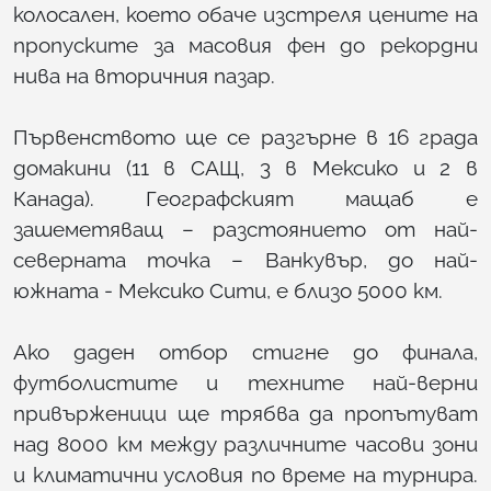
колосален, което обаче изстреля цените на
пропуските за масовия фен до рекордни
нива на вторичния пазар.
Първенството ще се разгърне в 16 града
домакини (11 в САЩ, 3 в Мексико и 2 в
Канада). Географският мащаб е
зашеметяващ – разстоянието от най-
северната точка – Ванкувър, до най-
южната - Мексико Сити, е близо 5000 км.
Ако даден отбор стигне до финала,
футболистите и техните най-верни
привърженици ще трябва да пропътуват
над 8000 км между различните часови зони
и климатични условия по време на турнира.