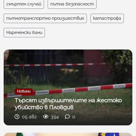
смъртен случай
пътна безопасност
пътнотранспортно произшествие
катастрофа
Нареченски бани
Новини
Търсят извършителите на жестоко
убийство в Пловдив
05 авг
394
0