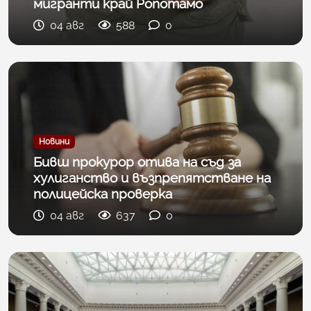
мигранти край Ропотамо
04 авг
588
0
Новини
Бивш прокурор отива на съд за
хулиганство и възпрепятстване на
полицейска проверка
04 авг
637
0