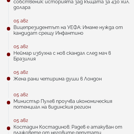
собственик: историята зад къщата за 430 хил.
долара
05 авг
Вицепрезидентът на УЕФА: Имаме нужда от
кандидат срещу Инфантино
05 авг
Неймар избухна с нов скандал след мач в
Бразилия
05 авг
Жена рани четирима души в Лондон
05 авг
Министър Пулев проучва икономическия
потенциал на видинския регион
05 авг
Костадин Костадинов: Радев е атакуван от
плажoвете от неговите депутати