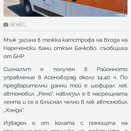
БГНЕС
Мъж загина в тежка катстрофа на входа на
Нареченски бани откъм Бачково, съобщиха
от БНР.
Сигналът е получен в Районното
управление в Асеновград около 14.40 ч. По
предварителни данни той е шофирал лек
автомобил „Рено“, навлязъл е в насрещната
лента и се е блъснал челно в лек автомобил
„Хонда“.
Изваден е от колата с помощта на