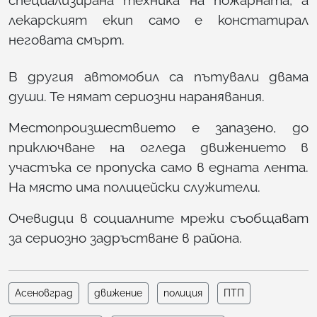
специализирана техника на пожарната, а
лекарският екип само е констатирал
неговата смърт.
В другия автомобил са пътували двама
души. Те нямат сериозни наранявания.
Местопроизшествието е запазено, до
приключване на огледа движението в
участъка се пропуска само в едната лента.
На място има полицейски служители.
Очевидци в социалните мрежи съобщават
за сериозно задръстване в района.
Асеновград
движение
полиция
ПТП