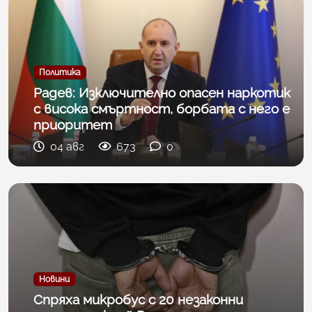
Политика
Радев: Изключително опасен наркотик
с висока смъртност, борбата с него е
приоритет
04 авг
673
0
Новини
Спряха микробус с 20 незаконни