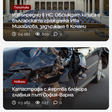
Политика
Извънредно в НС: Обсъждат казуса с
българската гражданка Ива
Михайлова, задържана в Кочани
04 авг
809
0
Новини
Катастрофа с жертва блокира
главния път София-Варна
03 авг
627
0