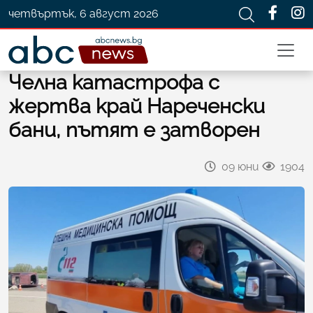
четвъртък, 6 август 2026
Челна катастрофа с
жертва край Нареченски
бани, пътят е затворен
09 юни
1904