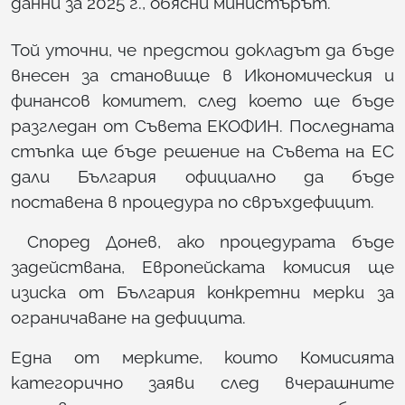
данни за 2025 г., обясни министърът.
Той уточни, че предстои докладът да бъде
внесен за становище в Икономическия и
финансов комитет, след което ще бъде
разгледан от Съвета ЕКОФИН. Последната
стъпка ще бъде решение на Съвета на ЕС
дали България официално да бъде
поставена в процедура по свръхдефицит.
Според Донев, ако процедурата бъде
задействана, Европейската комисия ще
изиска от България конкретни мерки за
ограничаване на дефицита.
Една от мерките, които Комисията
категорично заяви след вчерашните