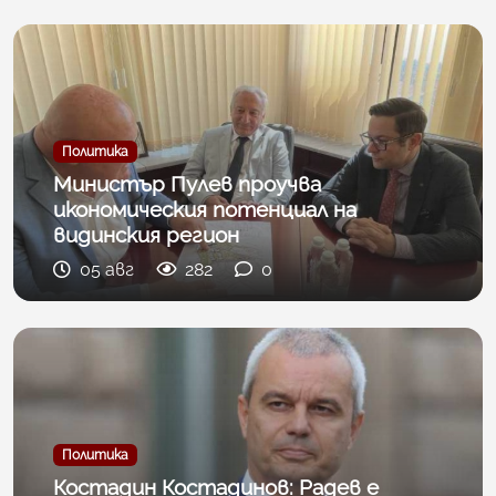
Политика
Министър Пулев проучва
икономическия потенциал на
видинския регион
05 авг
282
0
Политика
Костадин Костадинов: Радев е