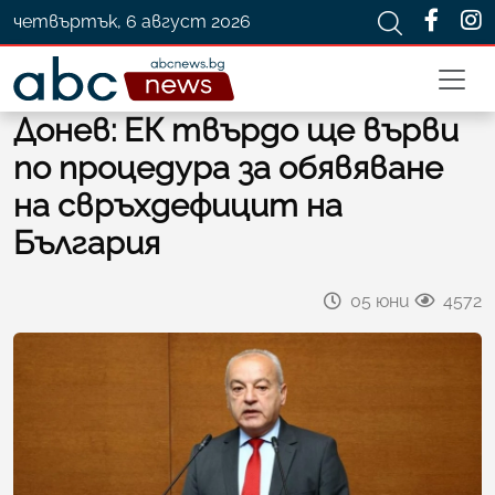
четвъртък, 6 август 2026
Донев: ЕК твърдо ще върви
по процедура за обявяване
на свръхдефицит на
България
05 юни
4572