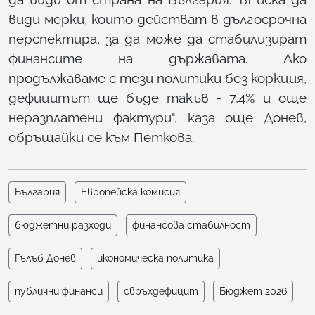
види мерки, които действат в дългосрочна
перспектира, за да може да стабилизират
финансите на държавата. Ако
продължаваме с тези политики без коркция,
дефицитът ще бъде такъв - 7,4% и още
неразплатени фактури", каза още Донев,
обръщайки се към Петкова.
България
Европейска комисия
бюджетни разходи
финансова стабилност
Гълъб Донев
икономическа политика
публични финанси
свръхдефицит
Бюджет 2026