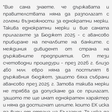
"Вие сама знаете, че държавата и
правителствата няма да разполагат с
големи възможности за еднократни мерки.
Такива еднократни мерки и вие самата
прилагахте за Бюджет 2025 - с авансово
прибиране на печалбите на банките, с
междиния дивидент от страна на
държавните предприятия. От тези
счетоводни процедури - през 2026 г. близо
460 млн. евро няма да постъпят в
държавния бюджет, защото бяха събрани
авансово през 2025 г. Затова такива мерки
не трябва да допускаме да се прилагат,
защото те ще имат еднократен характер
и няма да достигнат целите, които ЕК иска
да види от страна на България. Тя иска да