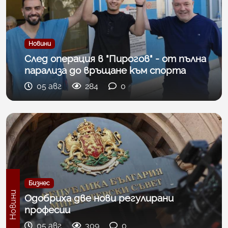
Новини
След операция в "Пирогов" - от пълна
парализа до връщане към спорта
05 авг
284
0
Бизнес
Новини
Одобриха две нови регулирани
професии
05 авг
309
0