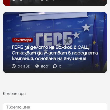
Коментари
ГЕРБ за делото на Божков в САЩ:
Отказват да участват в поредната
кампания, основана на внушения
04 авг
500
0
Коментари