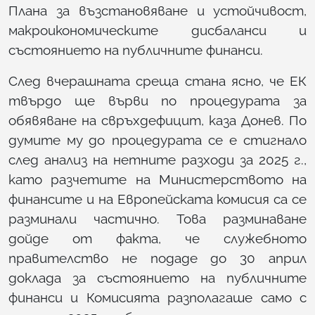
Плана за възстановяване и устойчивост,
макроикономическите дисбаланси и
състоянието на публичните финанси.
След вчерашната среща стана ясно, че ЕК
твърдо ще върви по процедурата за
обявяване на свръхдефицит, каза Донев. По
думите му до процедурата се е стигнало
след анализ на нетните разходи за 2025 г.,
като разчетите на Министерството на
финансите и на Европейската комисия са се
разминали частично. Това разминаване
дойде от факта, че служебното
правителство не подаде до 30 април
доклада за състоянието на публичните
финанси и Комисията разполагаше само с