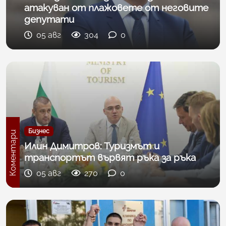
атакуван от плажoвете от неговите
депутати
05 авг
304
0
Бизнес
Коментари
Илин Димитров: Туризмът и
транспортът вървят ръка за ръка
05 авг
270
0