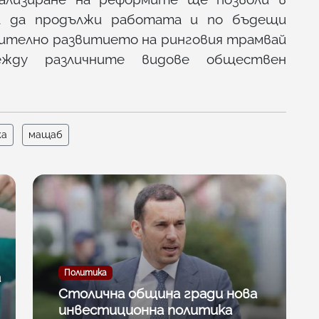
а да продължи работата и по бъдещи
ително развитието на ринговия трамвай
ежду различните видове обществен
жа
мащаб
Политика
а
Столична община гради нова
инвестиционна политика