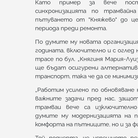
Като пример за вече пост
синхронизацията по трамвай
пътуването от "Княжево" до це
периода преди ремонта.
По думите му новата организаци
годината, включително и с огле
трасе по бул. „Княгиня Мария-Лу
ще бъдат осигурени алтернатив
транспорт, така че да се миними
„Работим усилено по обновяване 
важните задачи пред нас, защо
трамваи вече са изключително 
думите му модернизацията на п
комфорта на пътниците, но и за 
Той подчерта, че успешното ре