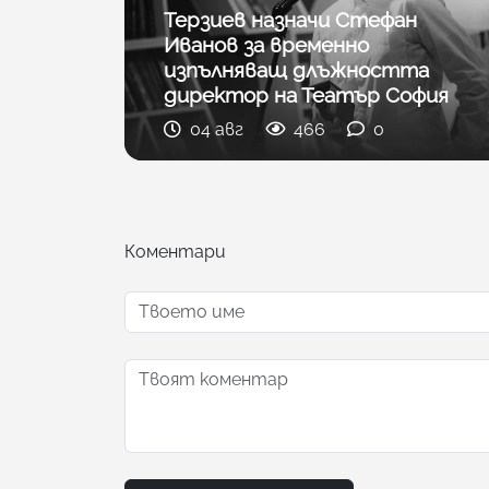
Терзиев назначи Стефан
Иванов за временно
изпълняващ длъжността
директор на Театър София
04 авг
466
0
Коментари