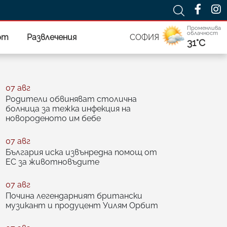
Променлива
облачност
рт
Развлечения
СОФИЯ
31°C
07 авг
Родители обвиняват столична
болница за тежка инфекция на
новороденото им бебе
07 авг
България иска извънредна помощ от
ЕС за животновъдите
07 авг
Почина легендарният британски
музикант и продуцент Уилям Орбит