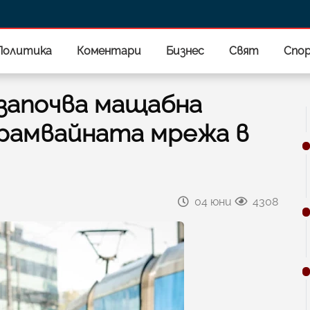
Политика
Коментари
Бизнес
Свят
Спо
започва мащабна
рамвайната мрежа в
04 юни
4308