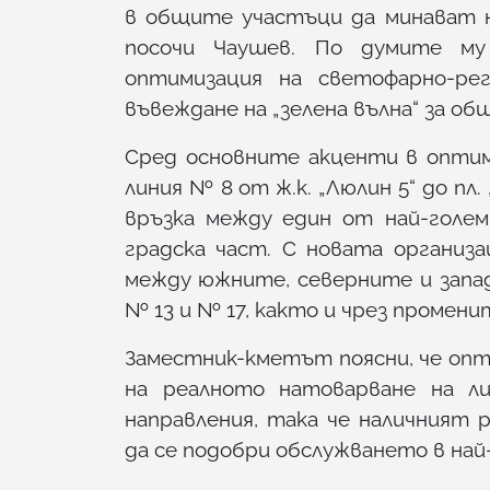
в общите участъци да минават не
посочи Чаушев. По думите м
оптимизация на светофарно-ре
въвеждане на „зелена вълна“ за о
Сред основните акценти в опти
линия № 8 от ж.к. „Люлин 5“ до пл
връзка между един от най-голе
градска част. С новата организ
между южните, северните и запа
№ 13 и № 17, както и чрез промен
Заместник-кметът поясни, че опт
на реалното натоварване на л
направления, така че наличният 
да се подобри обслужването в на