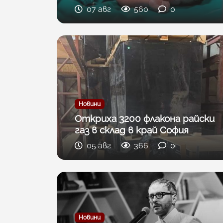
07 авг
560
0
Новини
Откриха 3200 флакона райски
газ в склад в край София
05 авг
366
0
Новини