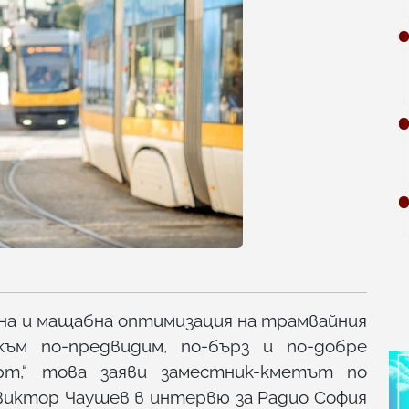
на и мащабна оптимизация на трамвайния
ъм по-предвидим, по-бърз и по-добре
рт,“ това заяви заместник-кметът по
Виктор Чаушев в интервю за Радио София