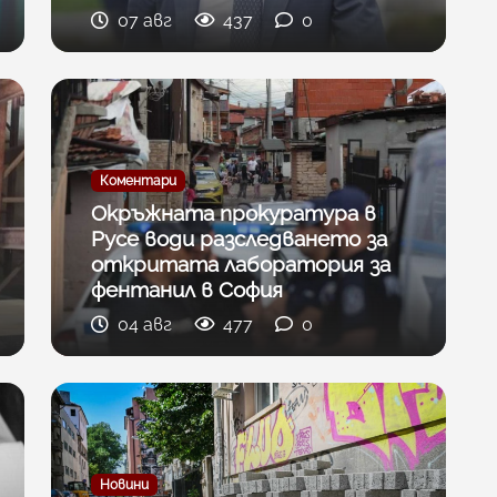
07 авг
437
0
Коментари
Окръжната прокуратура в
Русе води разследването за
откритата лаборатория за
фентанил в София
04 авг
477
0
Новини