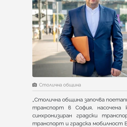
Столична община
„Столична община започва поетап
транспорт в София, насочена к
синхронизиран градски транспо
транспорт и градска мобилност 