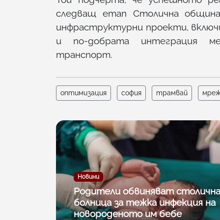
следващ етап Столична общин
инфраструктурни проекти, включ
и по-добрата интеграция м
транспорт.
оптимизация
софия
трамвай
мре
Новини
Родители обвиняват столичн
болница за тежка инфекция на
новороденото им бебе