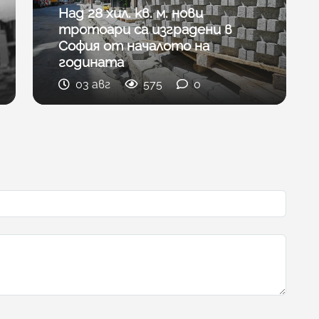
Над 28 хил. кв. м. нови
тротоари са изградени в
София от началото на
годината
03 авг
575
0