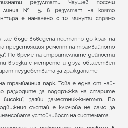
игнати резултати Чаушев посочи
на линия № 5, в резултат на която
нтъра е намалено с 10 минути спрямо
я ще бъде въведена поетапно до края на
д на предстоящия ремонт на трамвайното
иза“. По време на строителните дейности
ни връзки с метрото и друг обществен
зират неудобствата за гражданите.
на трамвайния парк. Това е една от най-
то разходите за поддръжка на старите
високи“, заяви заместник-кметът. По
одвижния състав е ключова не само за
финансовата устойчивост на системата.
ализиране на реформите ще позволи в