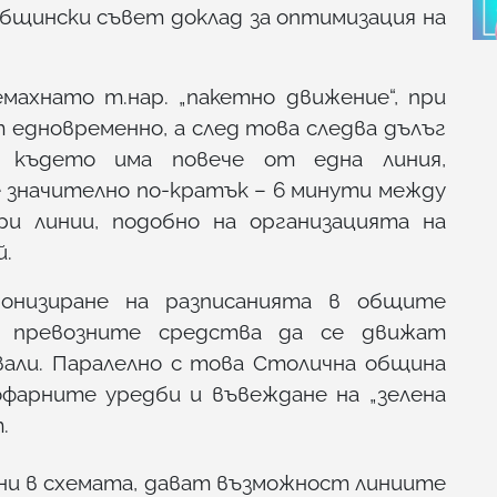
бщински съвет доклад за оптимизация на
махнато т.нар. „пакетно движение“, при
 едновременно, а след това следва дълъг
, където има повече от една линия,
 значително по-кратък – 6 минути между
и линии, подобно на организацията на
й.
онизиране на разписанията в общите
е превозните средства да се движат
вали. Паралелно с това Столична община
фарните уредби и въвеждане на „зелена
.
ни в схемата, дават възможност линиите