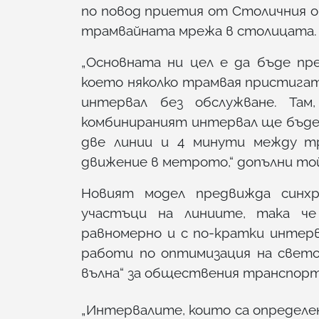
по повод приетия от Столичния о
трамвайната мрежа в столицата.
„Основната ни цел е да бъде пре
което няколко трамвая пристигат
интервал без обслужване. Там
комбинираният интервал ще бъде
две линии и 4 минути между тр
движение в метрото,“ допълни то
Новият модел предвижда синхр
участъци на линиите, така ч
равномерно и с по-кратки интер
работи по оптимизация на свето
вълна“ за обществения транспорт
„Интервалите, които са определе