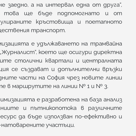
 заедно, а на интервал една от друга“,
у това ще бъде подпомогнато и от
гулираните кръстовища и поетапното
бществения транспорт.
мизацията е удължаването на трамвайна
. „Журналист“, което ще осигури директна
мите столични квартали и централната
ация се създават и допълнителни връзки
дните части на София чрез новите линии
ите в маршрутите на линии № 1 и № 3.
имизацията е разработена на база анализ
иниите и пътникопотока в различните
ресурс да бъде използван по-ефективно и
й-натоварените участъци.