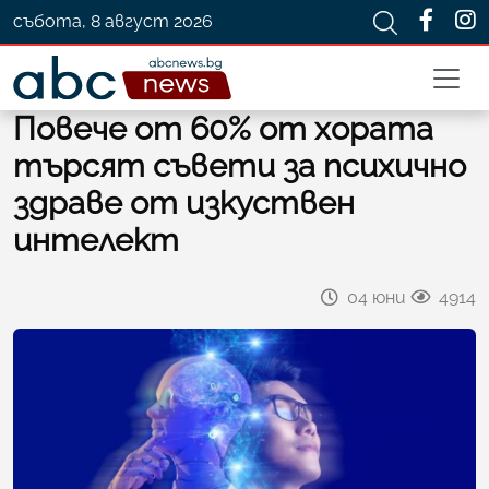
събота, 8 август 2026
Повече от 60% от хората
търсят съвети за психично
здраве от изкуствен
интелект
04 юни
4914