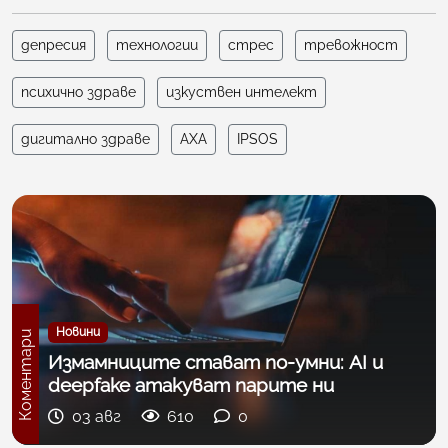
депресия
технологии
стрес
тревожност
психично здраве
изкуствен интелект
дигитално здраве
AXA
IPSOS
Новини
Коментари
Измамниците стават по-умни: AI и
deepfake атакуват парите ни
03 авг
610
0