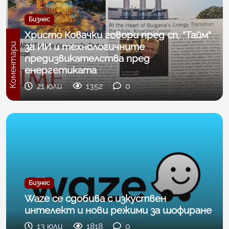
Бизнес
Христо Ковачки говори пред сп. "Тайм"
за ИИ и технологичните
Коментари
предизвикателства пред
енергетиката
21 юли
1352
0
Бизнес
Waze се сдобива с изкуствен
интелект и нови режими за шофиране
13 юли
1818
0