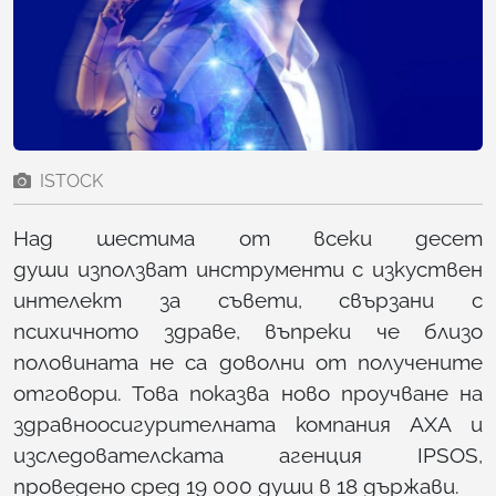
ISTOCK
Над шестима от всеки десет
души използват инструменти с изкуствен
интелект за съвети, свързани с
психичното здраве, въпреки че близо
половината не са доволни от получените
отговори. Това показва ново проучване на
здравноосигурителната компания AXA и
изследователската агенция IPSOS,
проведено сред 19 000 души в 18 държави.