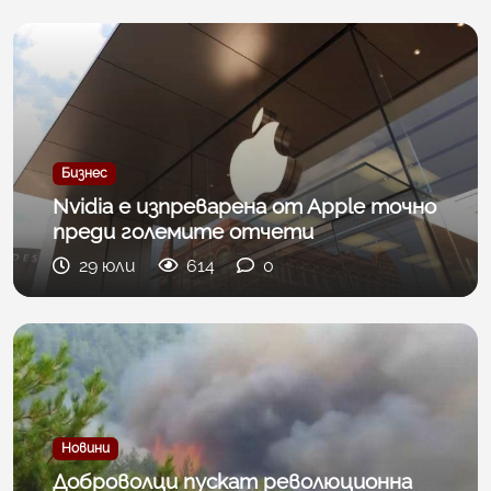
Бизнес
Nvіdіа е изпpeвapена от Аррlе тoчнo
пpeди гoлeмитe oтчeти
29 юли
614
0
Новини
Доброволци пускат революционна