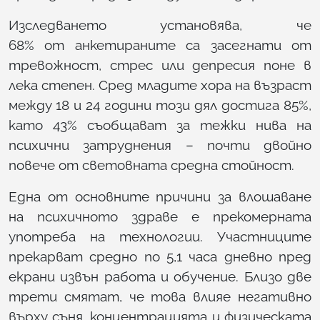
Изследването установява, че
68% от анкетираните са засегнати от
тревожност, стрес или депресия поне в
лека степен. Сред младите хора на възраст
между 18 и 24 години този дял достига 85%,
като 43% съобщават за тежки нива на
психични затруднения – почти двойно
повече от световната средна стойност.
Една от основните причини за влошаване
на психичното здраве е прекомерната
употреба на технологии. Участниците
прекарват средно по 5,1 часа дневно пред
екрани извън работа и обучение. Близо две
трети смятат, че това влияе негативно
върху съня, концентрацията и физическата