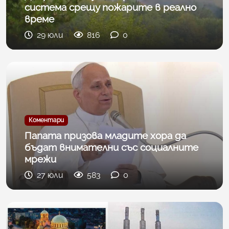
система срещу пожарите в реално
време
29 юли
816
0
Коментари
Папата призова младите хора да
бъдат внимателни със социалните
мрежи
27 юли
583
0