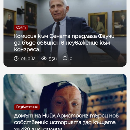
Свят
Комисия към Сената предлага Фаучи
да бъде обвинен в неуважение към
Конгреса
06 авг
556
0
Развлечения
Домът на Нийл Армстронг търси нов
собственик: историята зад къщата
за 430 хил. долара