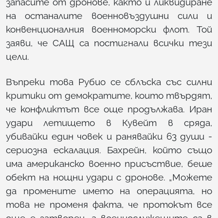
запасите от дронове, както и ликвидиране
на останалите военновъздушни сили и
конвенционалния военноморски флот. Той
заяви, че САЩ са постигнали всички тези
цели.
Въпреки това Рубио се сблъска със силни
критики от демократите, които твърдят,
че конфликтът все още продължава. Иран
удари летището в Кувейт в сряда,
убивайки един човек и ранявайки 63 души -
сериозна ескалация. Бахрейн, който също
има американско военно присъствие, беше
обект на нощни удари с дронове. „Можете
да промените името на операцията, но
това не променя факта, че протокът все