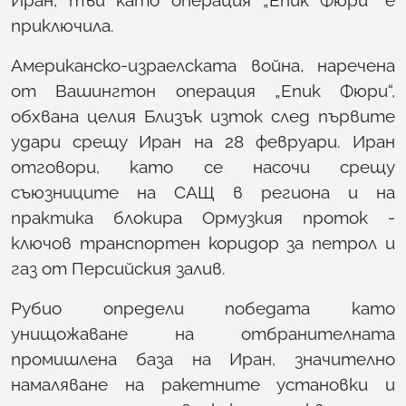
Иран, тъй като операция „Епик Фюри“ е
приключила.
Американско-израелската война, наречена
от Вашингтон операция „Епик Фюри“,
обхвана целия Близък изток след първите
удари срещу Иран на 28 февруари. Иран
отговори, като се насочи срещу
съюзниците на САЩ в региона и на
практика блокира Ормузкия проток -
ключов транспортен коридор за петрол и
газ от Персийския залив.
Рубио определи победата като
унищожаване на отбранителната
промишлена база на Иран, значително
намаляване на ракетните установки и