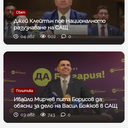
Свят
Джей Клейтън пое Националното
разузнаване на САЩ
04 авг
602
0
Политика
Ивайло Мирчев пита Борисов да
обясни за дело на Васил Божков в САЩ
03 авг
743
0