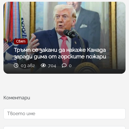
Свят
Тръмп се закани да накаже Канада
заради дима от горските пожари
03 авг
704
0
Коментари