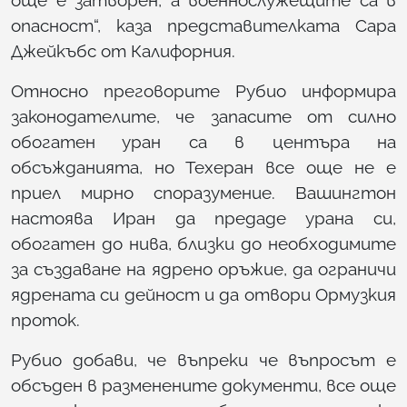
още е затворен, а военнослужещите са в
опасност“, каза представителката Сара
Джейкъбс от Калифорния.
Относно преговорите Рубио информира
законодателите, че запасите от силно
обогатен уран са в центъра на
обсъжданията, но Техеран все още не е
приел мирно споразумение. Вашингтон
настоява Иран да предаде урана си,
обогатен до нива, близки до необходимите
за създаване на ядрено оръжие, да ограничи
ядрената си дейност и да отвори Ормузкия
проток.
Рубио добави, че въпреки че въпросът е
обсъден в разменените документи, все още