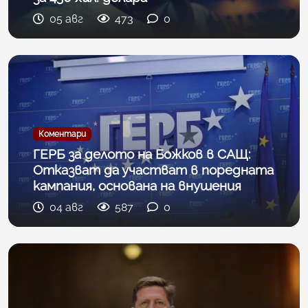
05 авг
473
0
Коментари
ГЕРБ за делото на Божков в САЩ:
Отказват да участват в поредната
кампания, основана на внушения
04 авг
587
0