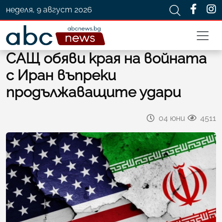
неделя, 9 август 2026
САЩ обяви края на войната
с Иран въпреки
продължаващите удари
04 юни
4511