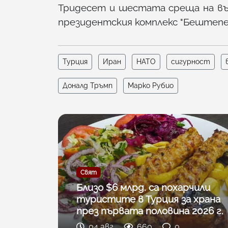
Тридесет и шестата среща на вър
президентския комплекс "Бештепе"
Турция
Иран
НАТО
сигурност
Доналд Тръмп
Марко Рубио
Свят
Близо $6 млрд. са похарчили
туристите в Турция за храна
през първата половина 2026 г.
04 авг
660
0