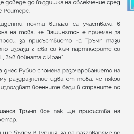
 доведе до въздишка на облекчение сред
де Ройтерс.
зиденти почти винаги са участвали в
на на това, че Вашингтон е приеман за
въпроси за присъствието на Тръмп тази
тно изрази гнева си към партньорите си
Щ във войната с Иран”.
а днес Рубио спомена разочарованието на
 му раздразнение идва от това, че някои
 използват военните бази в страните по
ианса Тръмп все пак ще присъства на
ретар.
 ще бъдем в Турция, за да разговаряме по