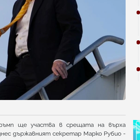
ръмп ще участва в срещата на върха
 днес държавният секретар Марко Рубио -