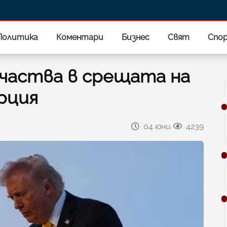
Политика
Коментари
Бизнес
Свят
Спо
участва в срещата на
урция
04 юни
4239