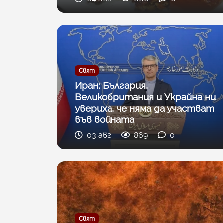
Свят
Иран: България,
Великобритания и Украйна ни
увериха, че няма да участват
във войната
03 авг
869
0
Свят