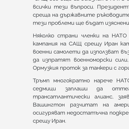
всички тези въпроси. Президен
среща на държавните ръководите
тези проблеми ще бъдат изяснени”
Няколко страни членки на НАТО
кампания на САЩ срещу Иран кат
военни самолети да използват в
да изпратят военноморски сили
Ормузкия проток за танкери с гор
Тръмп многократно нарече НАТ
седмици заплаши да отте
трансатлантически алианс, зая
Вашингтон разчитат на амери
осигуряват недостатъчна подкреп
срещу Иран.