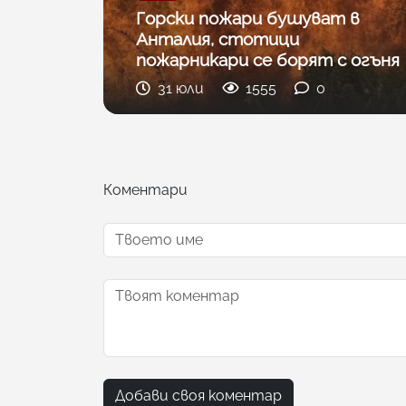
Горски пожари бушуват в
Анталия, стотици
пожарникари се борят с огъня
31 юли
1555
0
Коментари
Добави своя коментар