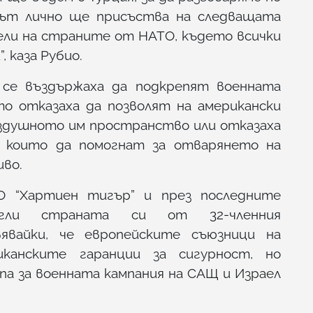
тът лично ще присъства на следващата
ли на страните от НАТО, където всички
, каза Рубио.
 се въздържаха да подкрепят военната
о отказаха да позволят на американски
ъздушното им пространство или отказаха
, които да помогнат за отварянето на
иво.
О “Хартиен тигър” и през последните
гли страната си от 32-членния
вявайки, че европейските съюзници на
канските гаранции за сигурност, но
а за военната кампания на САЩ и Израел