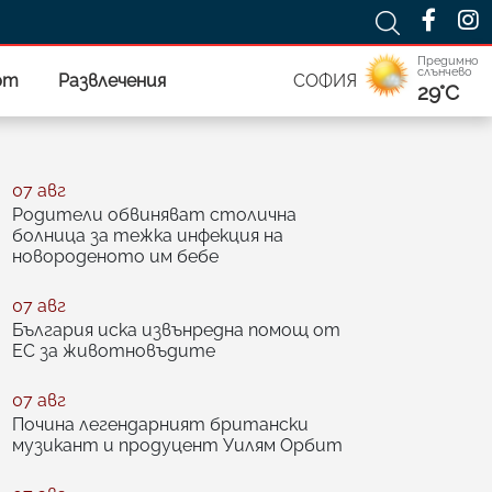
Предимно
слънчево
рт
Развлечения
СОФИЯ
29°C
07 авг
Родители обвиняват столична
болница за тежка инфекция на
новороденото им бебе
07 авг
България иска извънредна помощ от
ЕС за животновъдите
07 авг
Почина легендарният британски
музикант и продуцент Уилям Орбит