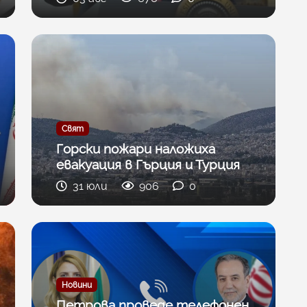
Свят
Горски пожари наложиха
евакуация в Гърция и Турция
31 юли
906
0
Новини
Петрова проведе телефонен