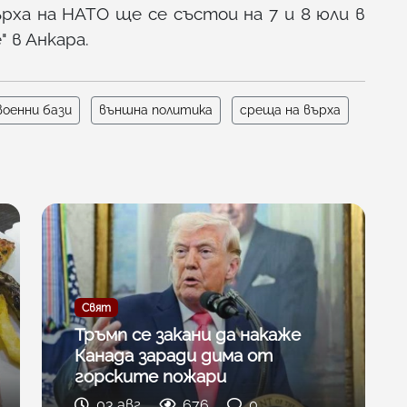
ха на НАТО ще се състои на 7 и 8 юли в
 в Анкара.
военни бази
външна политика
среща на върха
Свят
Тръмп се закани да накаже
Канада заради дима от
горските пожари
03 авг
676
0