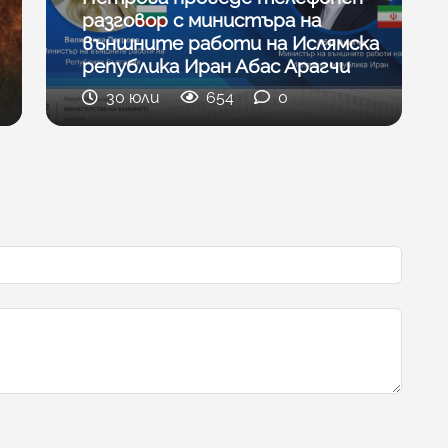
разговор с министъра на
външните работи на Ислямска
република Иран Абас Арагчи
30 юли
654
0