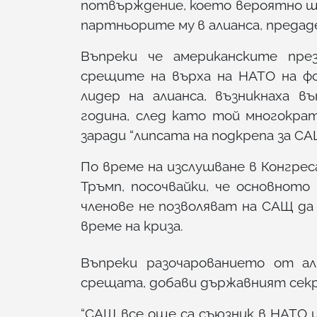
потвърждение, което вероятно ще
партньорите му в алианса, преда
Въпреки че американските пре
срещите на върха на НАТО на фо
лидер на алианса, възникнаха 
година, след като той многокра
заради “липсата на подкрепа за СА
По време на изслушване в Конгрес
Тръмп, посочвайки, че основното
членове не позволяват на САЩ да
време на криза.
Въпреки разочарованието от ал
срещата, добави държавният сек
“САЩ все още са съюзник в НАТО и