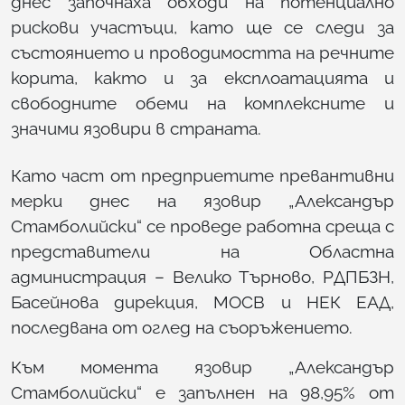
днес започнаха обходи на потенциално
рискови участъци, като ще се следи за
състоянието и проводимостта на речните
корита, както и за експлоатацията и
свободните обеми на комплексните и
значими язовири в страната.
Като част от предприетите превантивни
мерки днес на язовир „Александър
Стамболийски“ се проведе работна среща с
представители на Областна
администрация – Велико Търново, РДПБЗН,
Басейнова дирекция, МОСВ и НЕК ЕАД,
последвана от оглед на съоръжението.
Към момента язовир „Александър
Стамболийски“ е запълнен на 98,95% от