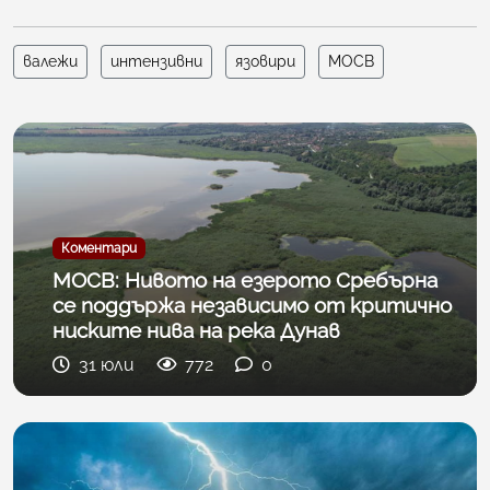
валежи
интензивни
язовири
МОСВ
Коментари
МОСВ: Нивото на езерото Сребърна
се поддържа независимо от критично
ниските нива на река Дунав
31 юли
772
0