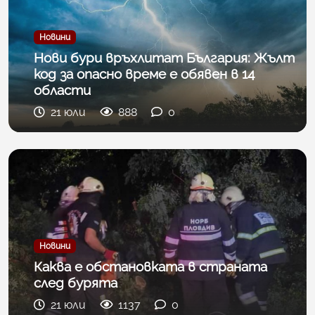
Новини
Нови бури връхлитат България: Жълт
код за опасно време е обявен в 14
области
21 юли
888
0
Новини
Каква е обстановката в страната
след бурята
21 юли
1137
0