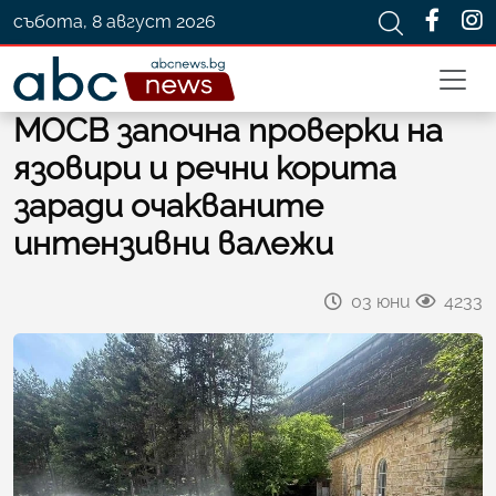
събота, 8 август 2026
МОСВ започна проверки на
язовири и речни корита
заради очакваните
интензивни валежи
03 юни
4233