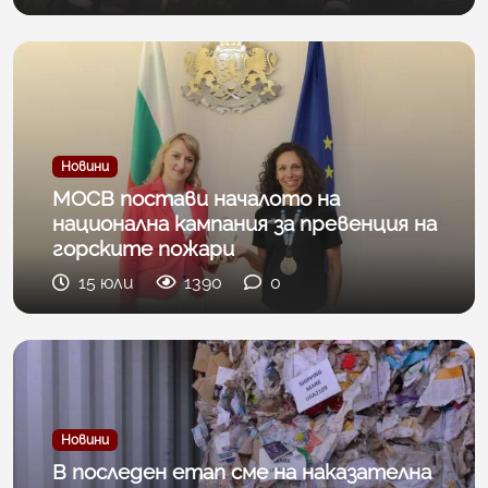
Новини
МОСВ постави началото на
национална кампания за превенция на
горските пожари
15 юли
1390
0
Новини
В последен етап сме на наказателна