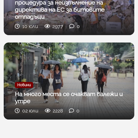
процедура за неизпълнение на
директива на ЕС за битовите
отпадъци
10 юли
2977
0
Новини
На много места се очакват валежи и
утре
02 юли
2228
0