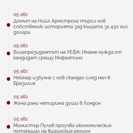
05 авг
Домът на Нийл Армстронг търси нов
собственик: историята зад къщата за 430 хил.
долара
05 авг
Вицепрезидентът на УЕФА: Имаме нужда от
кандидат срещу Инфантино
05 авг
Неймар избухна с нов скандал след мач в
Бразилия
05 авг
Жена рани четирима души в Лондон
05 авг
Министър Пулев проучва икономическия
потенциал на видинския регион