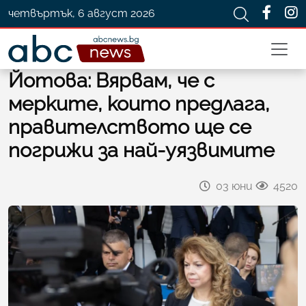
четвъртък, 6 август 2026
Йотова: Вярвам, че с
мерките, които предлага,
правителството ще се
погрижи за най-уязвимите
03 юни
4520