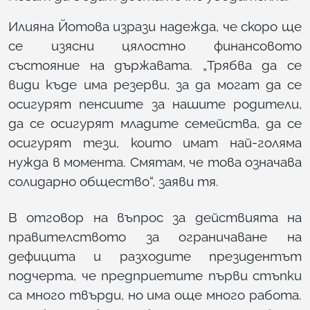
Илияна Йотова изрази надежда, че скоро ще
се изясни цялостно финансовото
състояние на държавата. „Трябва да се
види къде има резерви, за да могат да се
осигурят пенсиите за нашите родители,
да се осигурят младите семейства, да се
осигурят тези, които имат най-голяма
нужда в момента. Смятам, че това означава
солидарно общество“, заяви тя.
В отговор на въпрос за действията на
правителството за ограничаване на
дефицита и разходите президентът
подчерта, че предприетите първи стъпки
са много твърди, но има още много работа.