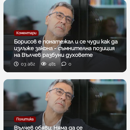
Коментари
Борисов е понатежал и се чуди как да
излъже закона - съмнителна позиция
на Вълчев разбуни духовете
03 авг
481
0
Политика
Вълчев обяви: Няма да се