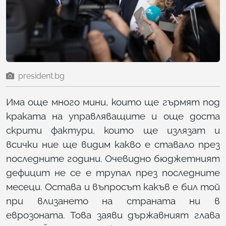
president.bg
Има още много мини, които ще гърмят под
краката на управляващите и още доста
скрити фактури, които ще излязат и
всички ние ще видим какво е ставало през
последните години. Очевидно бюджетният
дефицит не се е трупал през последните
месеци. Остава и въпросът какъв е бил той
при влизането на страната ни в
еврозоната. Това заяви държавният глава