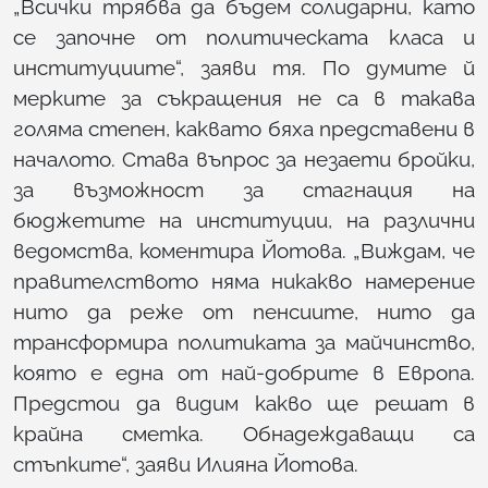
„Всички трябва да бъдем солидарни, като
се започне от политическата класа и
институциите“, заяви тя. По думите й
мерките за съкращения не са в такава
голяма степен, каквато бяха представени в
началото. Става въпрос за незаети бройки,
за възможност за стагнация на
бюджетите на институции, на различни
ведомства, коментира Йотова. „Виждам, че
правителството няма никакво намерение
нито да реже от пенсиите, нито да
трансформира политиката за майчинство,
която е една от най-добрите в Европа.
Предстои да видим какво ще решат в
крайна сметка. Обнадеждаващи са
стъпките“, заяви Илияна Йотова.