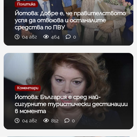
Политика
Йотова: Добре е, че правителството
успя да отвоюва и останалите
средства по ПВУ
04 авг
464
0
Коментари
Йотова: България е сред най-
сигурните туристически дестинации
в момента
04 авг
812
0