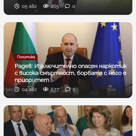
05 авг
265
0
Политика
Радев: Изключително опасен наркотик
с висока смъртност, борбата с него е
приоритет
04 авг
677
0