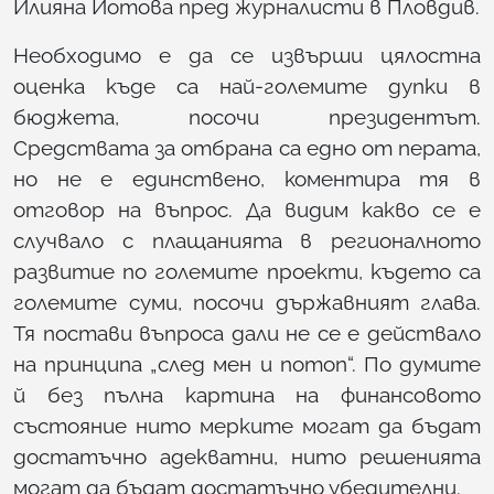
Илияна Йотова пред журналисти в Пловдив.
Необходимо е да се извърши цялостна
оценка къде са най-големите дупки в
бюджета, посочи президентът.
Средствата за отбрана са едно от перата,
но не е единствено, коментира тя в
отговор на въпрос. Да видим какво се е
случвало с плащанията в регионалното
развитие по големите проекти, където са
големите суми, посочи държавният глава.
Тя постави въпроса дали не се е действало
на принципа „след мен и потоп“. По думите
й без пълна картина на финансовото
състояние нито мерките могат да бъдат
достатъчно адекватни, нито решенията
могат да бъдат достатъчно убедителни.