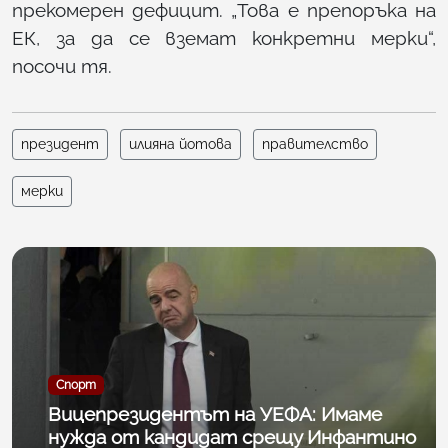
прекомерен дефицит. „Това е препоръка на
ЕК, за да се вземат конкретни мерки“,
посочи тя.
президент
илияна йотова
правителство
мерки
Спорт
Вицепрезидентът на УЕФА: Имаме
нужда от кандидат срещу Инфантино