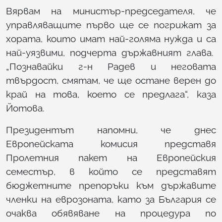
Вярвам на министър-председателя, че
управляващите първо ще се погрижат за
хората, които имат най-голяма нужда и са
най-уязвими, подчерта държавният глава.
„Познавайки г-н Радев и неговата
твърдост, смятам, че ще остане верен до
край на това, което се предлага“, каза
Йотова.
Президентът напомни, че днес
Европейската комисия представя
Пролетния пакет на Европейския
семестър, в който се представят
бюджетните препоръки към държавите
членки на еврозоната, като за България се
очаква обявяване на процедура по