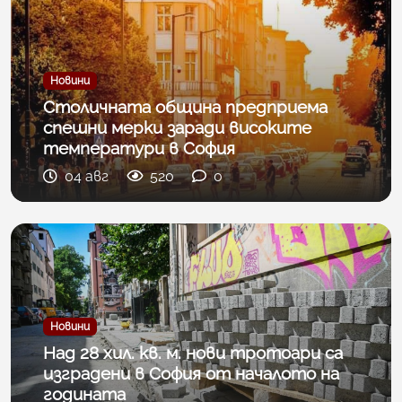
Новини
Столичната община предприема
спешни мерки заради високите
температури в София
04 авг
520
0
Новини
Над 28 хил. кв. м. нови тротоари са
изградени в София от началото на
годината