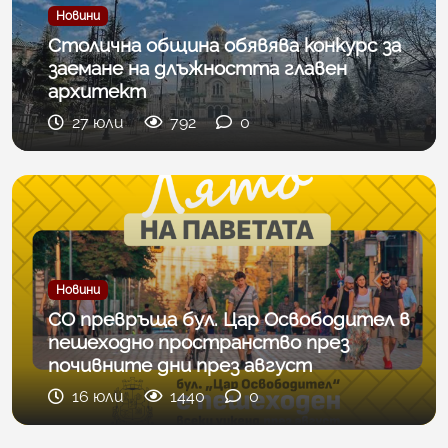
Новини
Столична община обявява конкурс за
заемане на длъжността главен
архитект
27 юли
792
0
Новини
СО превръща бул. Цар Освободител в
пешеходно пространство през
почивните дни през август
16 юли
1440
0