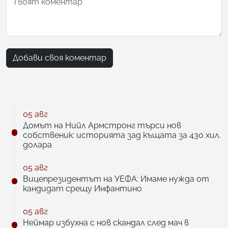
Добави своя коментар
05 авг
Домът на Нийл Армстронг търси нов
собственик: историята зад къщата за 430 хил.
долара
05 авг
Вицепрезидентът на УЕФА: Имаме нужда от
кандидат срещу Инфантино
05 авг
Неймар избухна с нов скандал след мач в