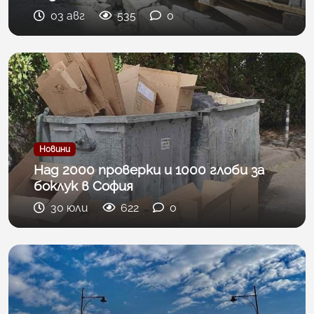
03 авг
535
0
Новини
Над 2000 проверки и 1000 глоби за
боклук в София
30 юли
622
0