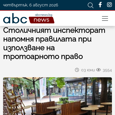
четвъртък, 6 август 2026
Столичният инспекторат
напомня правилата при
използване на
тротоарното право
03 юни
3554