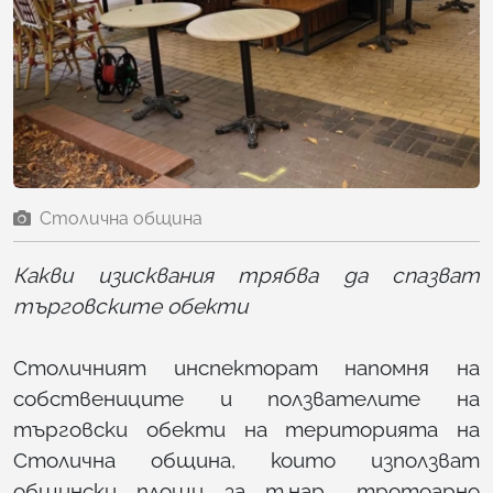
Столична община
Какви изисквания трябва да спазват
търговските обекти
Столичният инспекторат напомня на
собствениците и ползвателите на
търговски обекти на територията на
Столична община, които използват
общински площи за т.нар. „тротоарно