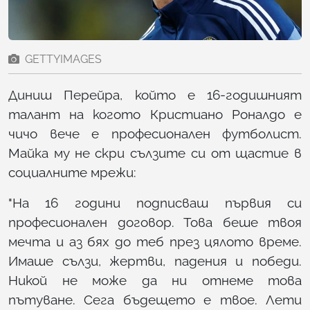
GETTYIMAGES
Диниш Перейра, който е 16-годишният
талант на когото Кристиано Роналдо е
чичо вече е професионален футболист.
Майка му не скри сълзите си от щастие в
социалните мрежи:
"На 16 години подписваш първия си
професионален договор. Това беше твоя
мечта и аз бях до теб през цялото време.
Имаше сълзи, жертви, падения и победи.
Никой не може да ни отнеме това
пътуване. Сега бъдещето е твое. Лети