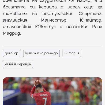
цветовете на саудитския Ал Насър, а в
богатата си кариера е играл още за
тимовете на португалския Спортинг,
английския Манчестър Юнайтед,
италианския Ювентус и испанския Реал
Мадрид.
договор
кристиано роналдо
витория
Диниш Перейра