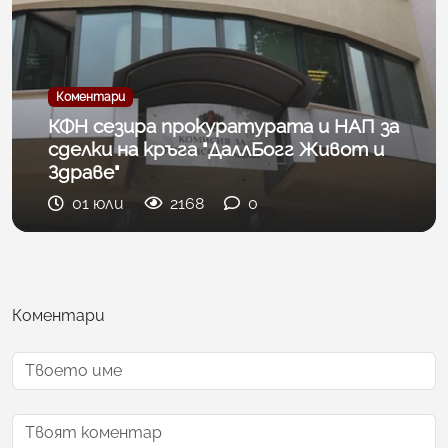
Коментари
КФН сезира прокуратурата и НАП за
сделки на кръга "ДаллБогг Живот и
Здраве"
01 юли
2168
0
Коментари