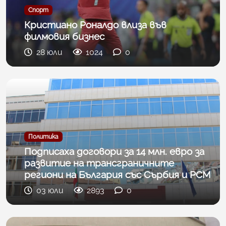
Спорт
Кристиано Роналдо влиза във
филмовия бизнес
28 юли
1024
0
Политика
Подписаха договори за 14 млн. евро за
развитие на трансграничните
региони на България със Сърбия и РСМ
03 юли
2893
0