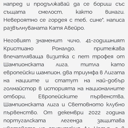
напред и продължавай да се бориш със
същата смелост, както винаги.
Невероятно се гордея с теб, сине", написа
развълнуваната Катя Авейро.
Неговият знаменит чичо, 41-годишният
Кристиано Роналдо, притежава
впечатляваща визитка с пет трофея от
Шампионската лига, титла като
европейски шампион, два триумфа в Лигата
на нациите и статут на най-добър
голмайстор в историята на националните
отбори, Европейските първенства,
Шампионската лига и Световното клубно
първенство. От декември 2022 година
португалската легенда защитава