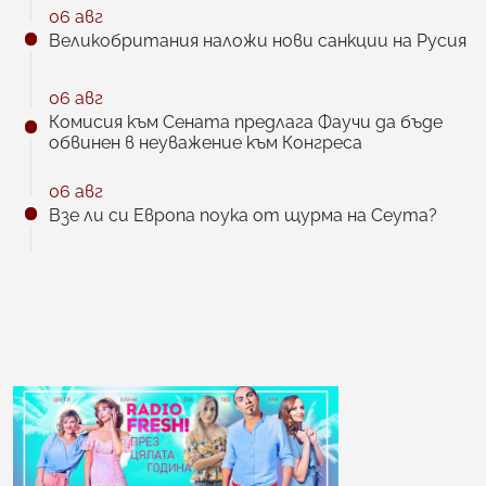
06 авг
Великобритания наложи нови санкции на Русия
06 авг
Комисия към Сената предлага Фаучи да бъде
обвинен в неуважение към Конгреса
06 авг
Взе ли си Европа поука от щурма на Сеута?