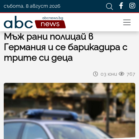
събота, 8 август 2026
Мъж рани полицай в
Германия и се барикадира с
трите си деца
03 юни
767