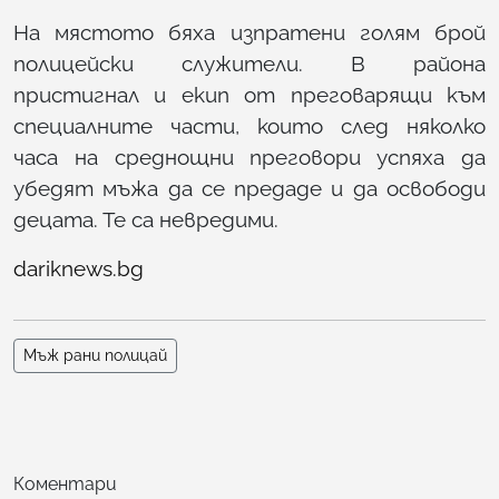
На мястото бяха изпратени голям брой
полицейски служители. В района
пристигнал и екип от преговарящи към
специалните части, които след няколко
часа на среднощни преговори успяха да
убедят мъжа да се предаде и да освободи
децата. Те са невредими.
dariknews.bg
Мъж рани полицай
Коментари