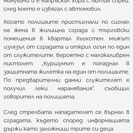
минувачи и е напръскал хора с лютив спрей,
след което е избягал с автомобил.
Когато полицаите пристигнали по сигнал
на жена в жилищна сграда с търговски
помещения в квартал Хьохстен, мъжът
излязъл от сградата и открил огън по един
от служителите, вероятно с малокалибрен
пистолет. „Куршумът е попаднал в
защитната жилетка на един от полицаите.
По предварителни данни служителят е
получил леки наранявания“, съобщил
говорител на полицията.
След стрелбата нападателят се върнал в
сградата, където според информацията
държи като заложници трите си деца.