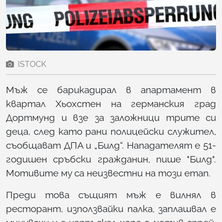
ISTOCK
Мъж се барикадирал в апартамент в
квартал Хьохстен на германския град
Дортмунд и взе за заложници трите си
деца, след като рани полицейски служител,
съобщават ДПА и „Билд“. Нападателят е 51-
годишен сръбски гражданин, пише "Билд".
Мотивите му са неизвестни на този етап.
Преди това същият мъж е вилнял в
ресторант, използвайки палка, заплашвал е