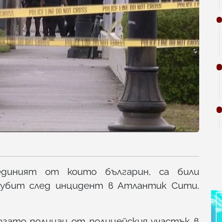
единият от които българин, са били
е убит след инцидент в Атлантик Сити,
огато полицаи от полицейския участък в