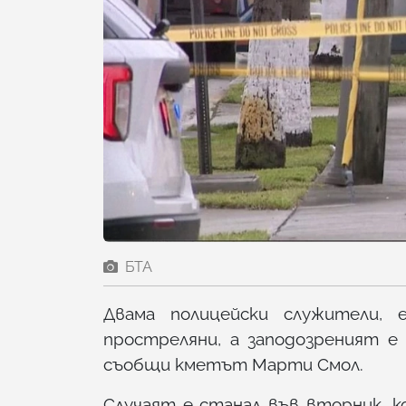
БТА
Двама полицейски служители, 
простреляни, а заподозреният 
съобщи кметът Марти Смол.
Случаят е станал във вторник, к