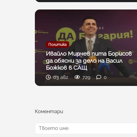
Политика
Ивайло Мирчев пита Борисов
да обясни за дело на Васил
Божков в САЩ
03 авг
729
0
Коментари