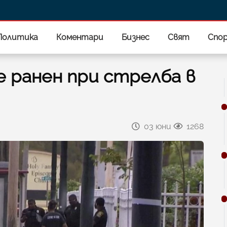
Политика
Коментари
Бизнес
Свят
Спо
е ранен при стрелба в
03 юни
1268