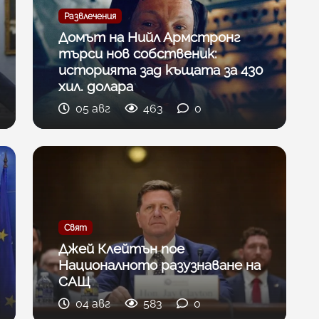
Развлечения
Домът на Нийл Армстронг
търси нов собственик:
историята зад къщата за 430
хил. долара
05 авг
463
0
Свят
Джей Клейтън пое
Националното разузнаване на
САЩ
04 авг
583
0