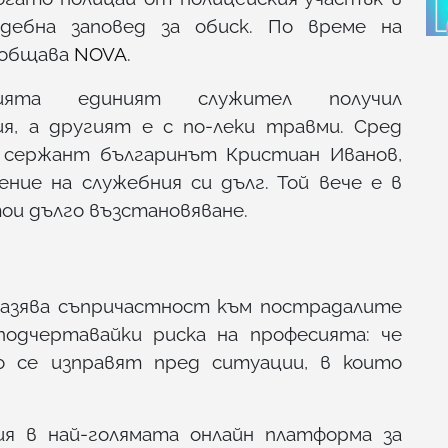
дебна заповед за обиск. По време на
ъобщава
NOVA
.
ята единият служител получил
я, а другият е с по-леки травми. Сред
 сержант българинът Кристиан Иванов,
ние на служебния си дълг. Той вече е в
ои дълго възстановяване.
разява съпричастност към пострадалите
подчертавайки риска на професията: че
 се изправят пред ситуации, в които
ия в най-голямата онлайн платформа за