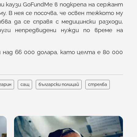
ни каузи GoFundMe в подкрепа на сержант
. В нея се посочва, че освен тежкото му
ва да се справя с медицински разходи,
руги непредвидени нужди по време на
 над 66 000 долара, като целта е 80 000
гарин
сащ
български полицай
стрелба