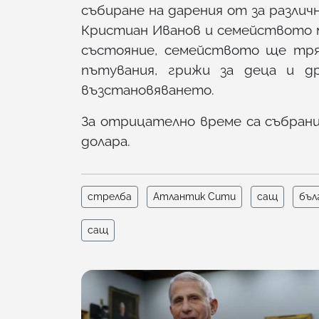
събиране на дарения от за различ
Кристиан Иванов и семейството му
състояние, семейството ще тряб
пътувания, грижи за деца и д
възстановяването.
За отрицателно време са събрани
долара.
стрелба
Атлантик Сити
сащ
бъл
сащ