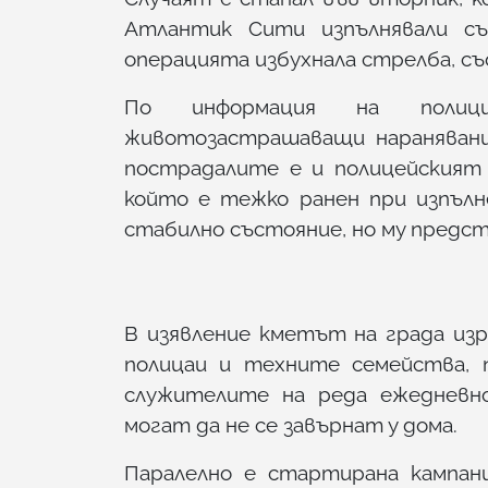
Атлантик Сити изпълнявали съ
операцията избухнала стрелба, с
По информация на полици
животозастрашаващи наранявани
пострадалите е и полицейският
който е тежко ранен при изпълне
стабилно състояние, но му предст
В изявление кметът на града из
полицаи и техните семейства, 
служителите на реда ежедневно
могат да не се завърнат у дома.
Паралелно е стартирана кампан