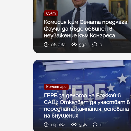
Свят
Комисия към Сената предлага
Фаучи да бъде обвинен в
неуважение към Конгреса
06 авг
532
0
Коментари
ГЕРБ за делото на Божков в
САЩ: Отказват да участват в
поредната кампания, основана
на внушения
04 авг
556
0