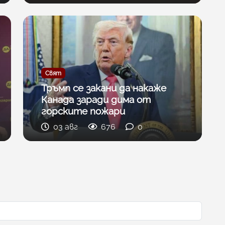
Свят
Тръмп се закани да накаже
Канада заради дима от
горските пожари
03 авг
676
0