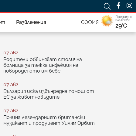
Предимно
слънчево
рт
Развлечения
СОФИЯ
29°C
07 авг
Родители обвиняват столична
болница за тежка инфекция на
новороденото им бебе
07 авг
България иска извънредна помощ от
ЕС за животновъдите
07 авг
Почина легендарният британски
музикант и продуцент Уилям Орбит