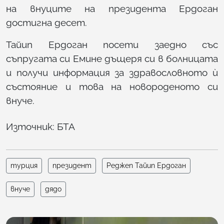
на внуците на президента Ердоган
достигна десет.
Тайип Ердоган посети заедно със
съпругата си Емине дъщеря си в болницата
и получи информация за здравословното ѝ
състояние и това на новороденото си
внуче.
Източник: БТА
турция
президент
Реджеп Тайип Ердоган
внуче
дядо