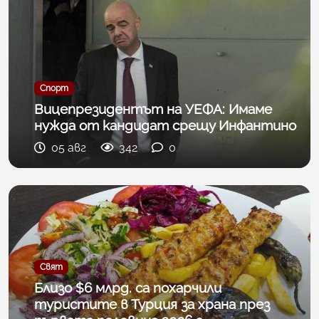
Спорт
Вицепрезидентът на УЕФА: Имаме
нужда от кандидат срещу Инфантино
05 авг
342
0
Свят
Близо $6 млрд. са похарчили
туристите в Турция за храна през