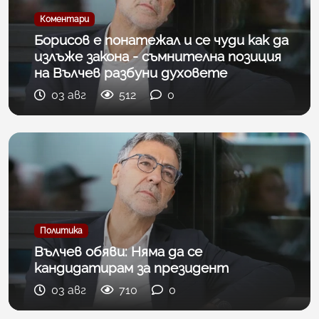
Коментари
Борисов е понатежал и се чуди как да
излъже закона - съмнителна позиция
на Вълчев разбуни духовете
03 авг
512
0
Политика
Вълчев обяви: Няма да се
кандидатирам за президент
03 авг
710
0