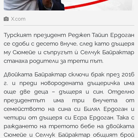
X.com
Турският президент Реджеп Тайип Ердоган
се сдоби с десето внуче, след като дъщеря
му Сюмейе и съпругът ѝ Селчук Байрактар
станаха родители за трети път.
Двойката Байрактар сключи брак през 2016
г. и преди новородената дъщеричка има
още две деца – дъщеря и син. Отделно
президентът има три внучета от
семейството на сина си Билял Ердоган и
четири от дъщеря си Есра Ердоган. Така с
раждането на третото бебе на двойката
Сюмейе и Селчук Байрактар общият брой