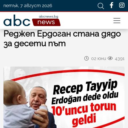
петък, 7 август 2026
Реджеп Ердоган стана дядо
за десети път
02 юни
4391