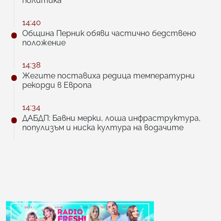
политика
14:40
Община Перник обяви частично бедствено
положение
14:38
Жегите поставиха редица температурни
рекорди в Европа
14:34
ДАБДП: Бавни мерки, лоша инфраструктура,
популизъм и ниска култура на водачите