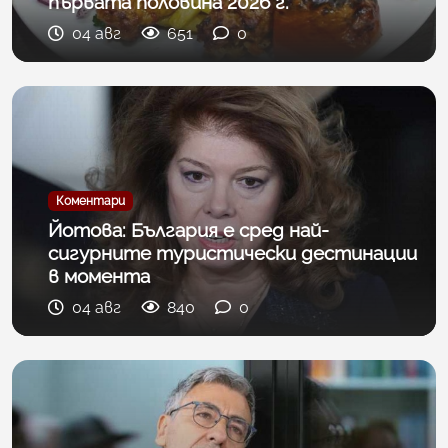
първата половина 2026 г.
04 авг
651
0
Коментари
Йотова: България е сред най-
сигурните туристически дестинации
в момента
04 авг
840
0