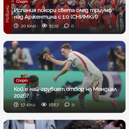
Спорт
Новини
Испания покори света след триумф
над Аржентина с 1:0 (СНИМКИ)
20 юли
1519
0
Спорт
Кой е най-грубият отбор на Мондиал
2026?
17 юли
1667
0