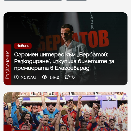
Новини
Развлечения
Огромен интерес към „Бербатов:
Разкодиране“, изкупиха билетите за
премиерата в Благоевград
31 юли
1452
0