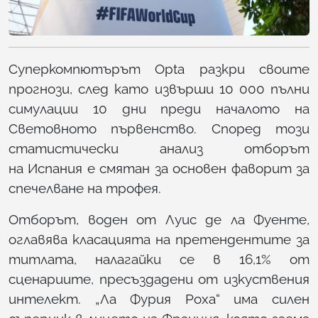
Суперкомпютърът Opta разкри своите
прогнози, след като извърши 10 000 пълни
симулации 10 дни преди началото на
Световното първенство. Според този
статистически анализ отборът
на Испания е смятан за основен фаворит за
спечелване на трофея.
Отборът, воден от Луис де ла Фуенте,
оглавява класацията на претендентите за
титлата, налагайки се в 16,1% от
сценариите, пресъздадени от изкуствения
интелект. „Ла Фурия Роха“ има силен