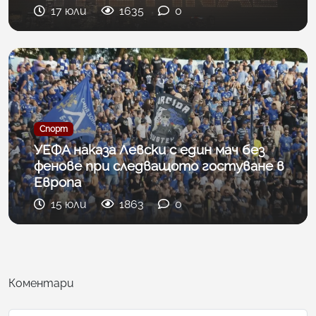
17 юли
1635
0
Спорт
УЕФА наказа Левски с един мач без
фенове при следващото гостуване в
Европа
15 юли
1863
0
Коментари