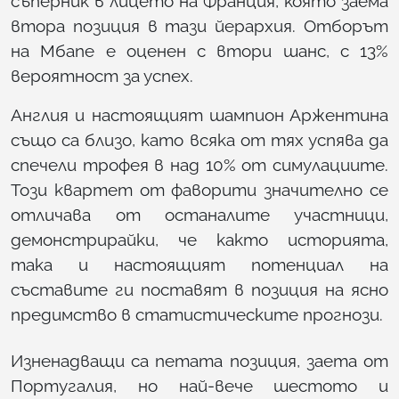
съперник в лицето на Франция, която заема
втора позиция в тази йерархия. Отборът
на Мбапе е оценен с втори шанс, с 13%
вероятност за успех.
Англия и настоящият шампион Аржентина
също са близо, като всяка от тях успява да
спечели трофея в над 10% от симулациите.
Този квартет от фаворити значително се
отличава от останалите участници,
демонстрирайки, че както историята,
така и настоящият потенциал на
съставите ги поставят в позиция на ясно
предимство в статистическите прогнози.
Изненадващи са петата позиция, заета от
Португалия, но най-вече шестото и