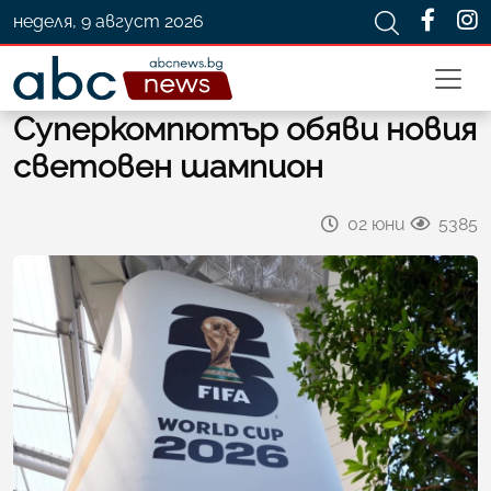
неделя, 9 август 2026
Суперкомпютър обяви новия
световен шампион
02 юни
5385