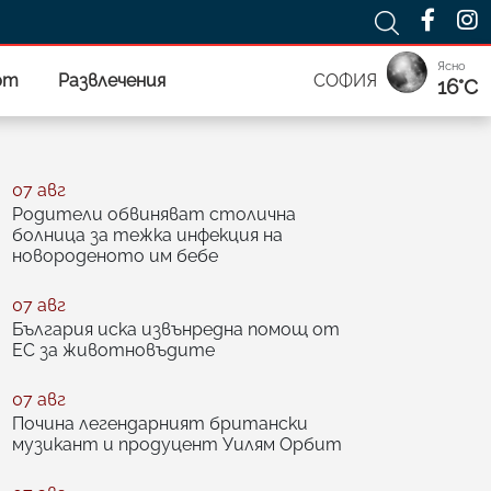
Ясно
рт
Развлечения
СОФИЯ
16°C
07 авг
Родители обвиняват столична
болница за тежка инфекция на
новороденото им бебе
07 авг
България иска извънредна помощ от
ЕС за животновъдите
07 авг
Почина легендарният британски
музикант и продуцент Уилям Орбит