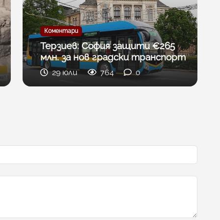
Коментари
Терзиев: София защити €265
млн. за нов градски транспорт
29 юли
764
0