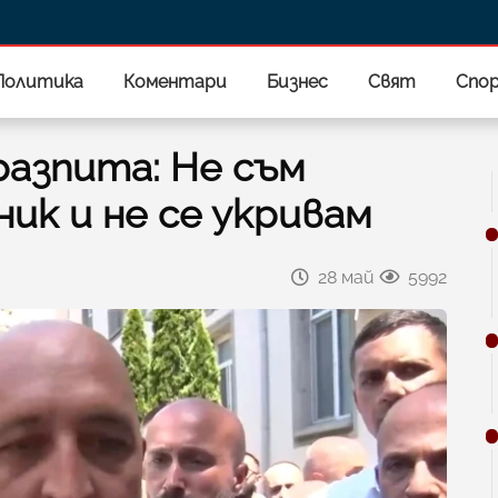
Политика
Коментари
Бизнес
Свят
Спо
азпита: Не съм
ик и не се укривам
28 май
5992