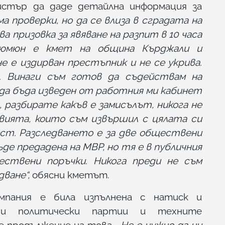
стър да даде детайлна информация за
ма проверки, но да се влиза в сградата на
ва призовка за явяване на разпит в 10 часа
Мюмюн е кмет на община Кърджали и
е е издирван престъпник и не се укрива.
. Винаги съм готов да съдействам на
 да бъда изведен от работния ми кабинет
 разбирате какъв е замисълът, никога не
твията, които съм извършил с цялата си
ост. Разследването е за две обществени
де предадена на МВР, но тя е в публичния
ствени поръчки. Никога преди не съм
дване“,
обясни кметът.
мпания е била изпълнена с натиск и
ени политически партии и техните
е продължение на това.
„Не е нужно да ни