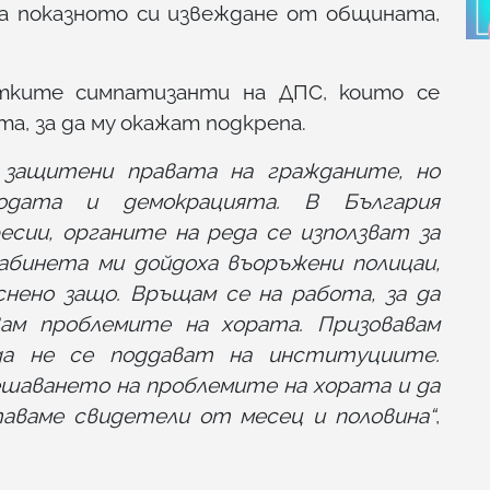
за показното си извеждане от общината,
тките симпатизанти на ДПС, които се
а, за да му окажат подкрепа.
защитени правата на гражданите, но
одата и демокрацията. В България
сии, органите на реда се използват за
кабинета ми дойдоха въоръжени полицаи,
снено защо. Връщам се на работа, за да
ам проблемите на хората. Призовавам
да не се поддават на институциите.
шаването на проблемите на хората и да
аваме свидетели от месец и половина“
,