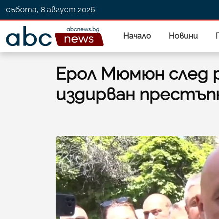
събота, 8 август 2026
Начало
Новини
Ерол Мюмюн след р
издирван престъпн