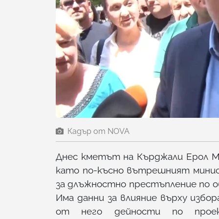
Кадър от NOVA
Днес кметът на Кърджали Ерол 
като по-късно вътрешният минис
за длъжностно престъпление по об
Има данни за влияние върху избор
от него дейности по проек