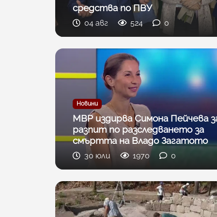
средства по ПВУ
04 авг
524
0
Новини
МВР издирва Симона Пейчева з
разпит по разследването за
смъртта на Владо Загатото
30 юли
1970
0