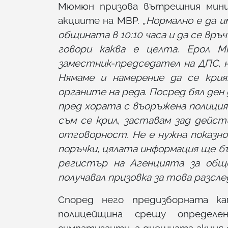
Мюмюн призова вътрешния мини
акциите на МВР.
„Нормално е да и
общината в 10:10 часа и да се връч
говори каква е целта. Ерол 
заместник-председател на ДПС, н
Нямаме и намерение да се крия
органите на реда. Посред бял ден
пред хората с въоръжена полиция,
съм се крил, заставам зад дейс
отговорност. Не е нужна показн
поръчки, цялата информация ще бъ
регистър на Агенцията за обще
получавал призовка за това разсле
Според него предизборната ка
полицейщина срещу определ
симпатизанти, а днешната акция 