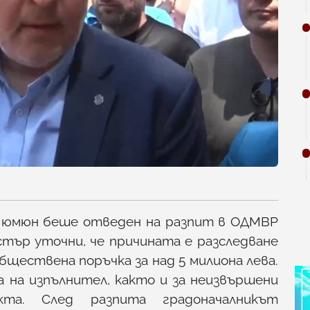
Мюмюн беше отведен на разпит в ОДМВР
тър уточни, че причината е разследване
ществена поръчка за над 5 милиона лева.
а на изпълнител, както и за неизвършени
та. След разпита градоначалникът