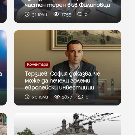
частен терен във Филиповци
31 юли
1755
0
Коментари
а
Терзиев: София доказва, че
може да печели големи
европейски инвестиции
30 юли
1837
0