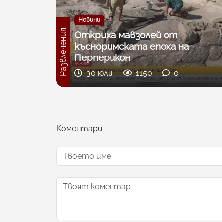
Новини
Развлечения
Откриха мавзолей от
късноримската епоха на
Перперикон
30 юли
1150
0
Коментари