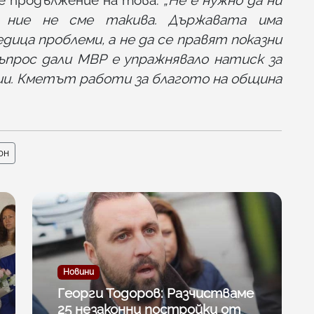
 ние не сме такива. Държавата има
ица проблеми, а не да се правят показни
въпрос дали МВР е упражнявало натиск за
ии. Кметът работи за благото на община
юн
Новини
Георги Тодоров: Разчистваме
25 незаконни постройки от