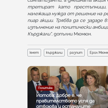
третират като престъпници,
належаща нужда от решение на ред
пиар акции. Трябва да се зададе 
изпълнение на политически амбиц
Кърджали“
, допълни Мюмюн.
кмет
кърджали
разпит
Ерол Мюм
Политика
Йотова: Добре е, че
правителството успя да
отвоюва и останалите