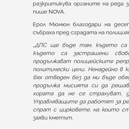
разкритикува органите на реда 
пише
NOVA
.
Ерол Мюмюн благодари на десе
събраха пред сградата на полицият
„ДПС ще бъде там, където са 
където са застрашени своб
продължават полицейските репре
политически цели. Ненадейно в 
бях отведен без да ми бъде обя
продължа мисията си да решав
хората да не се страхуват, 
Управляващите да работят за ре
спрат с цирковете, на които ст
заяви кметът.