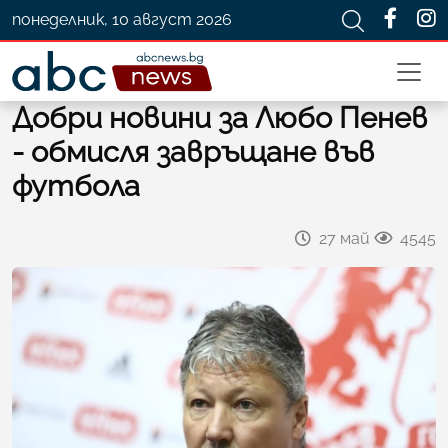
понеделник, 10 август 2026
Добри новини за Любо Пенев
- обмисля завръщане във
футбола
27 май
4545