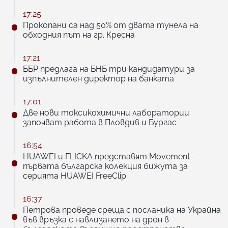
17:25
Прокопани са над 50% от двата тунела на
обходния път на гр. Кресна
17:21
ББР предлага на БНБ три кандидатури за
изпълнителен директор на банката
17:01
Две нови токсикохимични лаборатории
започват работа в Пловдив и Бургас
16:54
HUAWEI и FLICKA представят Movement –
първата българска колекция бижута за
серията HUAWEI FreeClip
16:37
Петрова проведе среща с посланика на Украйна
във връзка с навлизането на дрон в