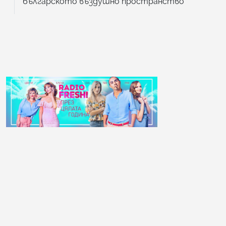
българското въздушно пространство