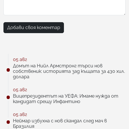
Добави своя коментар
05 авг
Домът на Нийл Армстронг търси нов
собственик: историята зад къщата за 430 хил.
долара
05 авг
Вицепрезидентът на УЕФА: Имаме нужда от
кандидат срещу Инфантино
05 авг
Неймар избухна с нов скандал след мач в
Бразилия