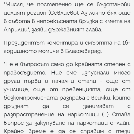
"Мисля, че постепенно ще се възстанови
целият регион (Севлиево). Аз лично бях още
в събота в непрекъсната връзка с кмета на
Априлци", заяви държавният глава.
Президентът коментира и смъртта на 16-
годишното момиче в Благоевград.
"Не е въпросът само до крайната степен с
правосъдието. Ние сме изпуснали много
други първи и начални етапи - още от
училище, още от превенцията, още от
безкомпромисната разправа с всички, които
дръзнат да се занимават с
разпространение на наркотици (...) Става
въпрос за закупуване на наркотици онлайн.
Крайно време е да се справим с тези