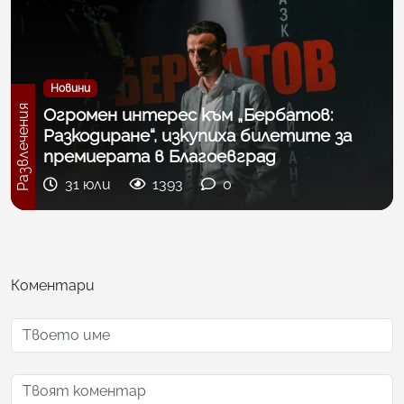
Новини
Развлечения
Огромен интерес към „Бербатов:
Разкодиране“, изкупиха билетите за
премиерата в Благоевград
31 юли
1393
0
Коментари