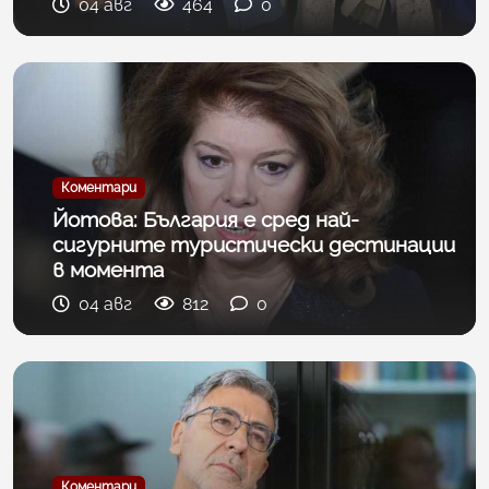
04 авг
464
0
Коментари
Йотова: България е сред най-
сигурните туристически дестинации
в момента
04 авг
812
0
Коментари