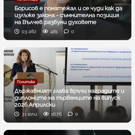
Борисов е понатежал и се чуди как да
излъже закона - съмнителна позиция
на Вълчев разбуни духовете
03 авг
481
0
Политика
Държавният глава връчи наградите и
дипломите на първенците на випуск
2026 Априлски
31 юли
1676
0