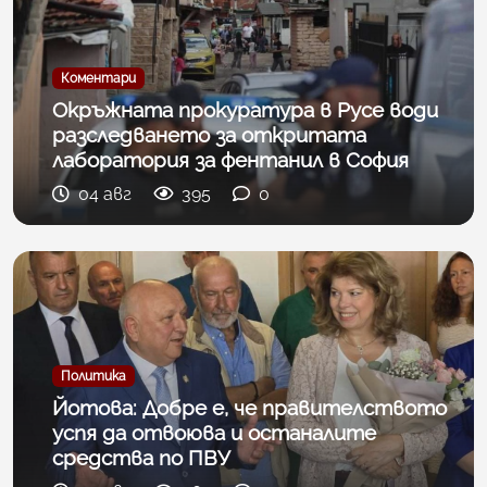
Коментари
Окръжната прокуратура в Русе води
разследването за откритата
лаборатория за фентанил в София
04 авг
395
0
Политика
Йотова: Добре е, че правителството
успя да отвоюва и останалите
средства по ПВУ