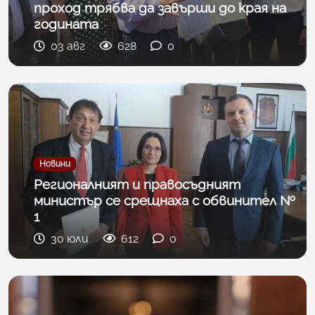
проход трябва да завърши до края на
годината
03 авг
628
0
Новини
Регионалният и правосъдният
министър се срещнаха с обвинител №
1
30 юли
612
0