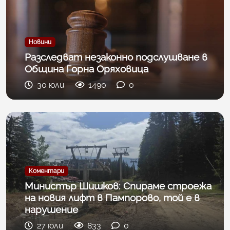
Новини
Разследват незаконно подслушване в
Община Горна Оряховица
30 юли
1490
0
Коментари
Министър Шишков: Спираме строежа
на новия лифт в Пампорово, той е в
нарушение
27 юли
833
0