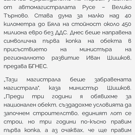
от автомагистралата Русе – Велико
Търново. Става дума за малко над 40
километра до Бяла на стойност около 450
милиона евро без ДДС. Днес беше направена
символична първа копка на обекта в
присъствието на министъра на
регионалното развитие Иван Шишков,
предава
БГНЕС
.
„Тази магистрала беше забравената
магистрала", каза министър Шишков.
„Преди три години я обявихме за
национален обект, създадохме условията да
започнем строителство, единият лот се
строи, но три години по-късно правим
първа копка, а аз очаквах, че ще правим