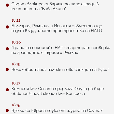
Съдът блокира събарянето на 12 сгради в
местността "Баба Алино"
18:22
България, Румъния и Испания съвместно ще
пазят въздушното пространство на НАТО
18:20
"Гранична полиция" и НАП стартират проверки
по границите с Гърция и Румъния
18:19
Великобритания наложи нови санкции на Русия
18:17
Комисия към Сената предлага Фаучи да бъде
обвинен в неуважение към Конгреса
18:15
Взе ли си Европа поука от щурма на Сеута?