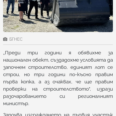
БГНЕС
„Преди три години я обявихме за
национален обект, създадохме условията да
започнем строителство, единият лот се
строи, но три години по-късно правим
първа копка, а аз очаквах, че ще правим
проверки на строителството", изрази
разочарованието си регионалният
министър.
Започва изграждането на първия участък