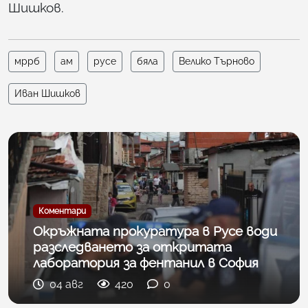
Шишков.
мррб
ам
русе
бяла
Велико Търново
Иван Шишков
Коментари
Окръжната прокуратура в Русе води
разследването за откритата
лаборатория за фентанил в София
04 авг
420
0