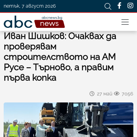
петък, 7 август 2026
Иван Шишков: Очаквах да
проверявам
строителството на АМ
Русе – Търново, а правим
първа копка
27 май
7056