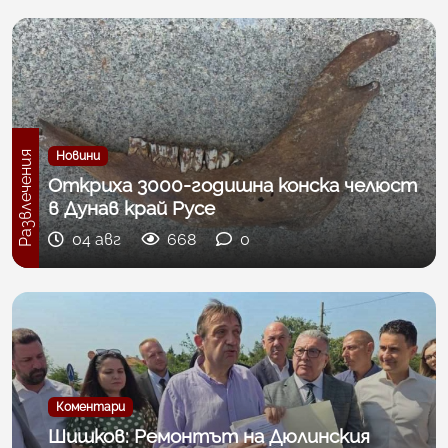
Развлечения
Новини
Откриха 3000-годишна конска челюст
в Дунав край Русе
04 авг
668
0
Коментари
Шишков: Ремонтът на Дюлинския