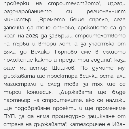
проверки на строителството", изрази
разочарованието си регионалният
министър. „Времето беше спряло, сега
започва да тече отново, сроковете са до
края на 2029 да завърши строителството
на първи и втори лот, а за участъка от
Бяла до Велико Търново сме в същото
положение както и преди три години", каза
още министър Шишков. По думите му,
държавата ще проектира всички останали
магистрали и след това за тях ще се
търси концесия. „Държавата ще бъде
партньор на строителите, ако се наложи
ще подобряваме проекти и ще променяме
ПУП, за да няма процедурно зацикляне от
страна на държавата", категоричен е Иван