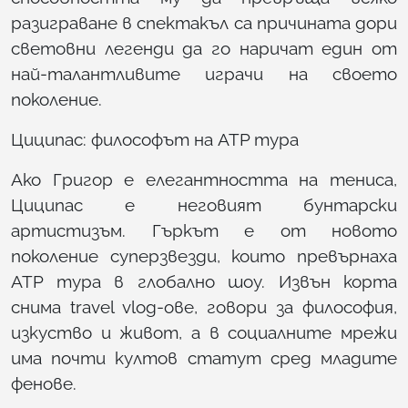
разиграване в спектакъл са причината дори
световни легенди да го наричат един от
най-талантливите играчи на своето
поколение.
Циципас: философът на ATP тура
Ако Григор е елегантността на тениса,
Циципас е неговият бунтарски
артистизъм. Гъркът е от новото
поколение суперзвезди, които превърнаха
ATP тура в глобално шоу. Извън корта
снима travel vlog-ове, говори за философия,
изкуство и живот, а в социалните мрежи
има почти култов статут сред младите
фенове.