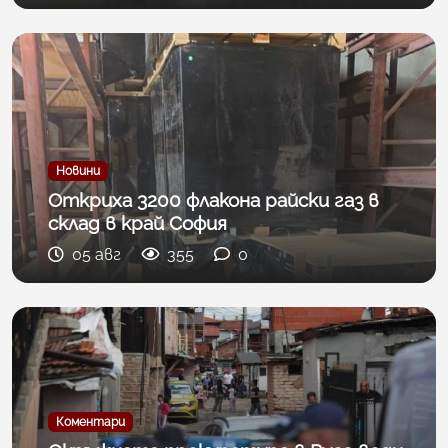
Новини
Откриха 3200 флакона райски газ в
склад в край София
05 авг
355
0
Коментари