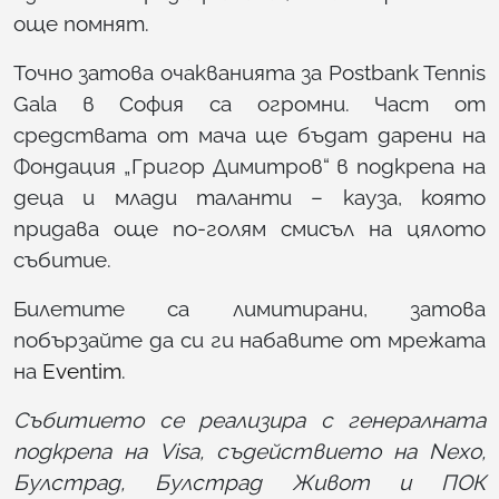
още помнят.
Точно затова очакванията за Postbank Tennis
Gala в София са огромни. Част от
средствата от мача ще бъдат дарени на
Фондация „Григор Димитров“ в подкрепа на
деца и млади таланти – кауза, която
придава още по-голям смисъл на цялото
събитие.
Билетите са лимитирани, затова
побързайте да си ги набавите от мрежата
на
Eventim
.
Събитието се реализира с генералната
подкрепа на Visa, съдействието на Nexo,
Булстрад, Булстрад Живот и ПОК