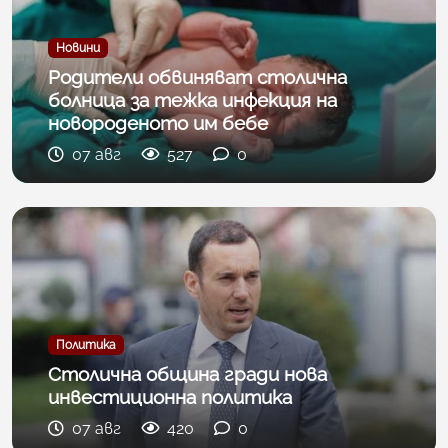
Новини
Родители обвиняват столична
болница за тежка инфекция на
новороденото им бебе
07 авг
527
0
Политика
Столична община гради нова
инвестиционна политика
07 авг
420
0