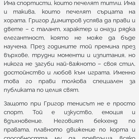
Има спортисти, които печелят титли. Има
и такива, които печелят сърцата на
хората. Григор Димитров успява да прави и
двете – с талант, характер и онази рядка
елегантност, която не може да бъде
научена. През годините той премина през
върхове, трудни моменти и изпитания, но
никога не загуби най-важното – своя стил,
достойнство и любов към играта. Именно
това го прави толкова специален за
публиката по целия свят.
Защото при Григор тенисът не е просто
спорт. Той е изкуство, емоция и
вдъхновение. Неговият бекхенд по
правата, плавното движение по корта и
способността му да превръща всяко