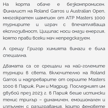
На корта обаче е безкомпромисен.
Финалист на Roland Garros и Australian Open,
многократен шампион от ATP Masters 1000
турнирите и играч с впечатляваща
експлозивност, Циципас носи онази енергия,
която прави всеки мач непредсказуем.
А срещу Григор химията винаги е била
специална.
Двамата са се срещали на най-големите
турнири в света, включително на Roland
Garros и надпреварите от сериите Masters
1000 в Париж, Рим и Мадрид. Последният им
двубой през 2023 г. в Париж беше истински
тенис трилър – динамичен, емоционален и
изпълнен с разигравания, които феновете