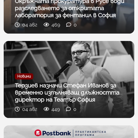
Окръжната прокуратура в Русе води
разследването за откритата
лаборатория за фентанил в София
04 авг
469
0
Новини
Терзиев назначи Стефан Иванов за
временно изпълняващ длъжността
директор на Театър София
04 авг
449
0