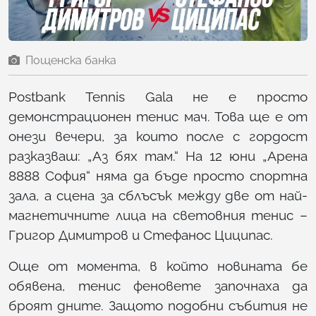
Пощенска банка
Postbank Tennis Gala не е просто
демонстрационен тенис мач. Това ще е от
онези вечери, за които после с гордост
разказваш: „Аз бях там.“ На 12 юни „Арена
8888 София“ няма да бъде просто спортна
зала, а сцена за сблъсък между две от най-
магнетичните лица на световния тенис –
Григор Димитров и Стефанос Циципас.
Още от момента, в който новината бе
обявена, тенис феновете започнаха да
броят дните. Защото подобни събития не