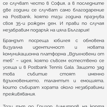
се случват често в София, а в последните
две години се случват само благодарение
на Postbank, която тази година празнува
своя 35-и рожден ден. И прави по случая
незабравим подарък на цяла България!
Брандът посреща юбилея с обновена
визуална идентичност и новата
комуникационна платформа „Вдъхновени от
теб“ – идея, която съвсем естествено се
усеща и в Postbank Tennis Gala. Защото зад
това събитие стоят именно
вдъхновението, талантът и емоцията,
които събират хората около незабравими
преживявания.
Този път до Григор Димитров на корта