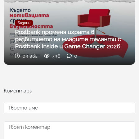
Бизнес
Postbank променя играта в
развитието на младите таланти с
Postbank Inside и Game Changer 2026
03 авг
736
0
Коментари