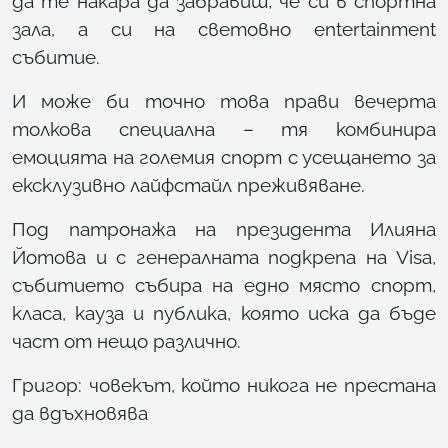
да те накара да забравиш, че си в спортна
зала, а си на световно entertainment
събитие.
И може би точно това прави вечерта
толкова специална – тя комбинира
емоцията на големия спорт с усещането за
ексклузивно лайфстайл преживяване.
Под патронажа на президента Илияна
Йотова и с генералната подкрепа на Visa,
събитието събира на едно място спорт,
класа, кауза и публика, която иска да бъде
част от нещо различно.
Григор: човекът, който никога не престана
да вдъхновява