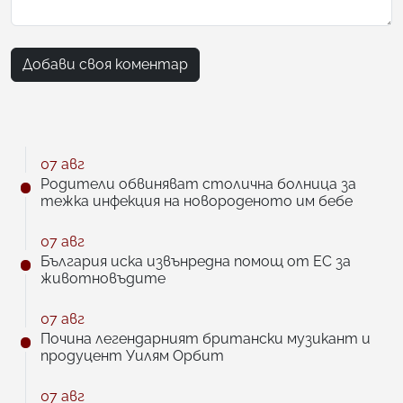
Добави своя коментар
07 авг
Родители обвиняват столична болница за
тежка инфекция на новороденото им бебе
07 авг
България иска извънредна помощ от ЕС за
животновъдите
07 авг
Почина легендарният британски музикант и
продуцент Уилям Орбит
07 авг