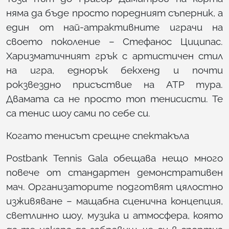
няма да бъде просто поредният съперник, а
един от най-атрактивните играчи на
своето поколение – Стефанос Циципас.
Харизматичният грък с артистичен стил
на игра, еднорък бекхенд и почти
рокзвездно присъствие на ATP тура.
Двамата са не просто топ тенисисти. Те
са тенис шоу сами по себе си.
Когато тенисът срещне спектакъла
Postbank Tennis Gala обещава нещо много
повече от стандартен демонстративен
мач. Организаторите подготвят цялостно
изживяване – мащабна сценична концепция,
светлинно шоу, музика и атмосфера, която