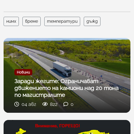
нимх
време
температури
дъжд
Новини
Заради жегите: Ограничават
движението на камиони над 20 тона
по магистралите
04 авг
822
0