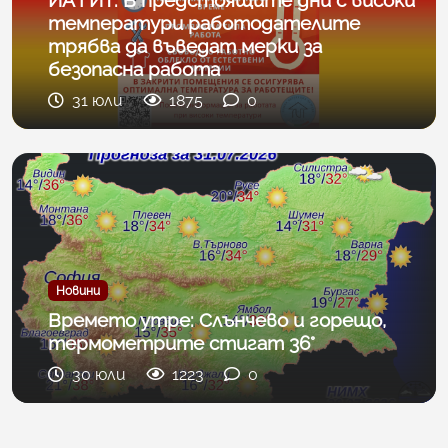
температури работодателите
трябва да въведат мерки за
безопасна работа
31 юли
1875
0
Новини
Времето утре: Слънчево и горещо,
термометрите стигат 36°
30 юли
1223
0