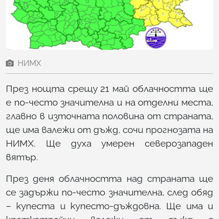
НИМХ
През нощта срещу 21 май облачността ще
е по-често значителна и на отделни места,
главно в източната половина от страната,
ще има валежи от дъжд, сочи прогнозата на
НИМХ. Ще духа умерен северозападен
вятър.
През деня облачността над страната ще
се задържи по-често значителна, след обяд
– купеста и купесто-дъждовна. Ще има и