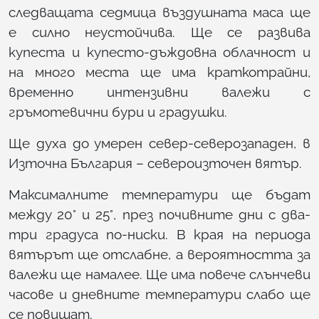
следващата седмица въздушната маса ще
е силно неустойчива. Ще се развива
купеста и купесто-дъждовна облачност и
на много места ще има краткотрайни,
временно интензивни валежи с
гръмотевични бури и градушки.
Ще духа до умерен север-северозападен, в
Източна България – североизточен вятър.
Максималните температури ще бъдат
между 20° и 25°, през почивните дни с два-
три градуса по-ниски. В края на периода
вятърът ще отслабне, а вероятността за
валежи ще намалее. Ще има повече слънчеви
часове и дневните температури слабо ще
се повишат.