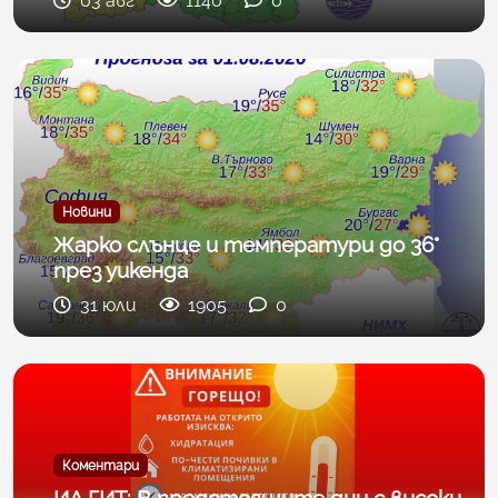
03 авг
1140
0
Новини
Жарко слънце и температури до 36°
през уикенда
31 юли
1905
0
Коментари
ИА ГИТ: В предстоящите дни с високи