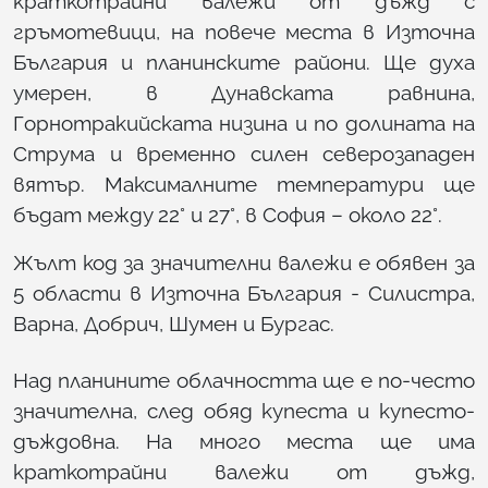
краткотрайни валежи от дъжд с
гръмотевици, на повече места в Източна
България и планинските райони. Ще духа
умерен, в Дунавската равнина,
Горнотракийската низина и по долината на
Струма и временно силен северозападен
вятър. Максималните температури ще
бъдат между 22° и 27°, в София – около 22°.
Жълт код за значителни валежи е обявен за
5 области в Източна България - Силистра,
Варна, Добрич, Шумен и Бургас.
Над планините облачността ще е по-често
значителна, след обяд купеста и купесто-
дъждовна. На много места ще има
краткотрайни валежи от дъжд,