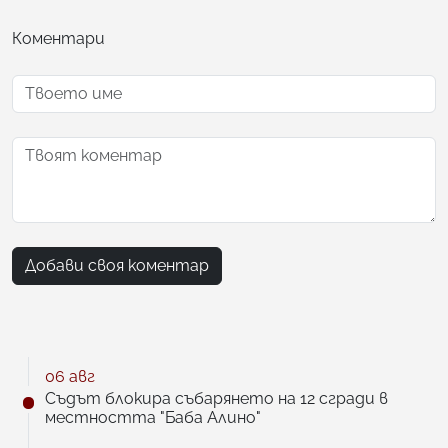
Коментари
Добави своя коментар
06 авг
Съдът блокира събарянето на 12 сгради в
местността "Баба Алино"