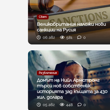
Свят
Великобритания наложи нови
санкции на Русия
06 авг
581
0
Развлечения
Домът на Нийл Армстронг
търси нов собственик:
историята зад къщата за 430
хил. долара
05 авг
448
0