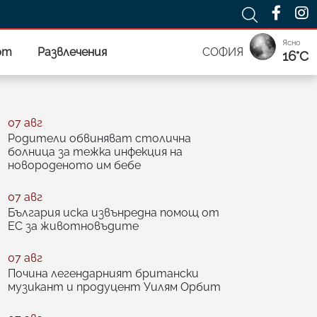
Ясно
рт
Развлечения
СОФИЯ
16°C
07 авг
Родители обвиняват столична
болница за тежка инфекция на
новороденото им бебе
07 авг
България иска извънредна помощ от
ЕС за животновъдите
07 авг
Почина легендарният британски
музикант и продуцент Уилям Орбит