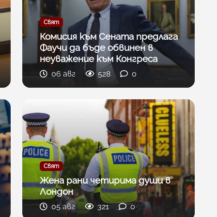
Свят
Комисия към Сената предлага
Фаучи да бъде обвинен в
неуважение към Конгреса
06 авг
528
0
Свят
Жена рани четирима души в
Лондон
05 авг
321
0