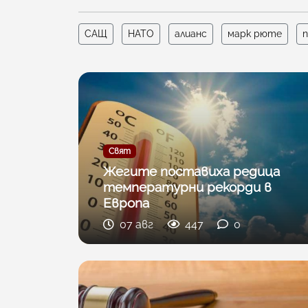
САЩ
НАТО
алианс
марк рюте
Свят
Жегите поставиха редица
температурни рекорди в
Европа
07 авг
447
0