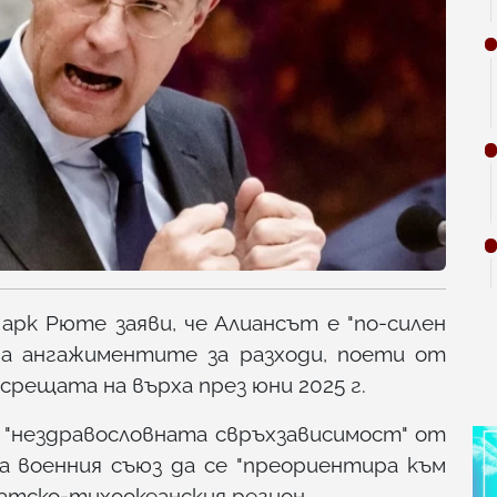
рк Рюте заяви, че Алиансът е "по-силен
на ангажиментите за разходи, поети от
срещата на върха през юни 2025 г.
а "нездравословната свръхзависимост" от
 военния съюз да се "преориентира към
атско-тихоокеанския регион.