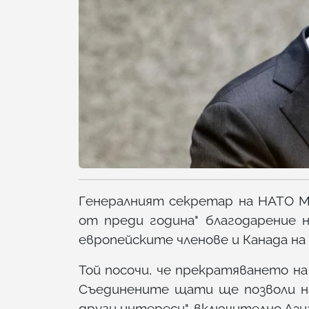
Генералният секретар на НАТО Ма
от преди година" благодарение 
европейските членове и Канада на 
Той посочи, че прекратяването н
Съединените щати ще позволи на
други интереси", включително Ази