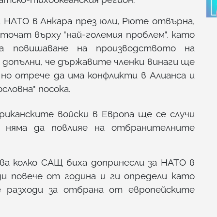
а НАТО в Анкара през юли, Рюте отвърна,
точат върху "най-големия проблем", като
за повишаване на производството на
допълни, че държавите членки винаги ще
но отрече да има конфликти в Алианса и
словна" посока.
риканските войски в Европа ще се случи
о няма да повлияе на отбранителните
ва колко САЩ биха допринесли за НАТО в
еди повече от година и ги определи като
е разходи за отбрана от европейските