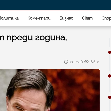
Политика
Коментари
Бизнес
Свят
Спо
т преди година,
20 май
6601