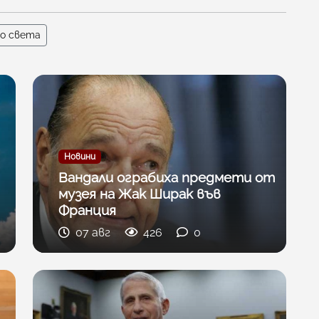
по света
Новини
Вандали ограбиха предмети от
музея на Жак Ширак във
Франция
07 авг
426
0