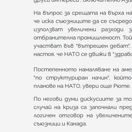
На въпрос за срещата на върха н
че иска съюзниците да се съсредо
използват увеличени разходи 
отбранителна промишленост. Той 
участват във "вътрешен дебат", 
настоя, че НАТО се движи в "здраво
Постепенното намаляване на аме
"по структуриран начин", койт
планове на НАТО, увери още Рюте.
По негови думи дискусиите за то
случай на криза са започнали пр
логичен отговор на увеличенит
съюзници и Канада.