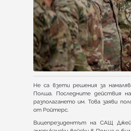
Не са взети решения за намаляв
Полша. Последните действия н
разполагането им. Това заяви п
от Ройтерс.
Вицепрезидентът на САЩ Джей 
американски войски в Полша е би