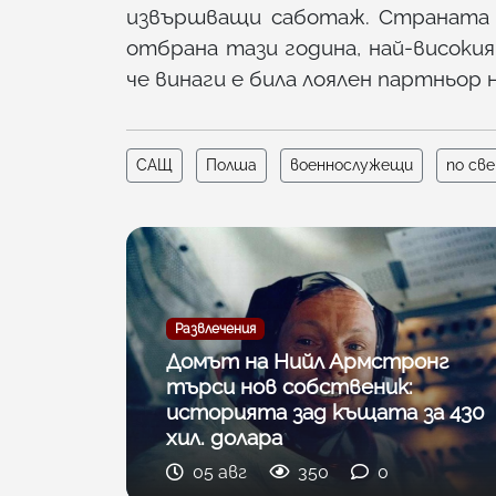
извършващи саботаж. Страната п
отбрана тази година, най-високи
че винаги е била лоялен партньор 
САЩ
Полша
военнослужещи
по св
Развлечения
Домът на Нийл Армстронг
търси нов собственик:
историята зад къщата за 430
хил. долара
05 авг
350
0