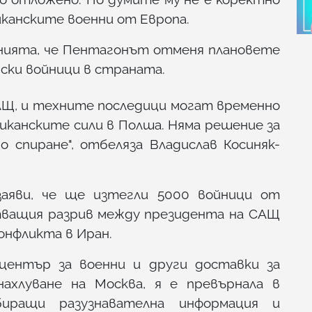
иканските военни от Европа.
нията, че Пентагонът отменя плановете
нски войници в страната.
АЩ, и техните последици могат временно
иканските сили в Полша. Няма решение за
о спиране", отбеляза Владислав Косиняк-
аяви, че ще изтегли 5000 войници от
тващия разрив между президента на САЩ
конфликта в Иран.
център за военни и други доставки за
нахлуване на Москва, я е превърнала в
иращи разузнавателна информация и