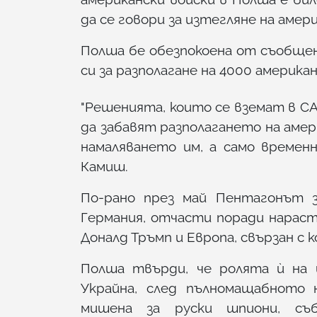
да се говори за изтегляне на амер
Полша бе обезпокоена от съобще
си за разполагане на 4000 америка
"Решенията, които се вземат в С
да забавят разполагането на амер
намаляването им, а само временн
Камиш.
По-рано през май Пентагонът з
Германия, отчасти поради нарас
Доналд Тръмп и Европа, свързан с 
Полша твърди, че ролята ѝ на 
Украйна, след пълномащабното 
мишена за руски шпиони, съб