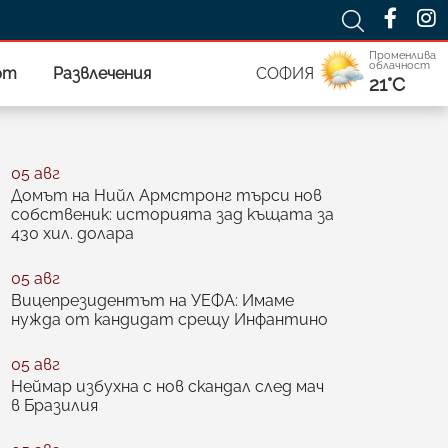
Променлива
облачност
рт
Развлечения
СОФИЯ
21°C
05 авг
Домът на Нийл Армстронг търси нов
собственик: историята зад къщата за
430 хил. долара
05 авг
Вицепрезидентът на УЕФА: Имаме
нужда от кандидат срещу Инфантино
05 авг
Неймар избухна с нов скандал след мач
в Бразилия