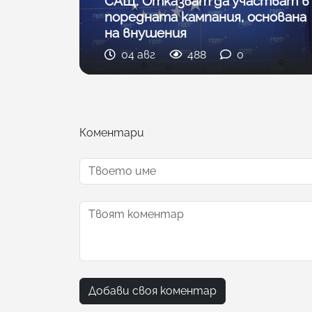
САЩ: Отказват да участват в
поредната кампания, основана
на внушения
04 авг
488
0
Коментари
Добави своя коментар