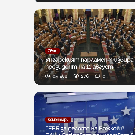
Свят
Унгарският парламент избира
президент на 11 август
05 авг
276
0
Коментари
ГЕРБ за делото на Божков в