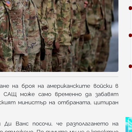
ане на броя на американските войски в
а САЩ може само временно да забавят
олският министър на отбраната, цитиран
Ди Ванс посочи, че разполагането на
ло отложено. По думите му не е коректно