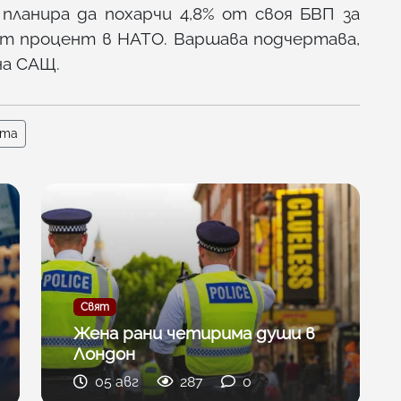
ланира да похарчи 4,8% от своя БВП за
ят процент в НАТО. Варшава подчертава,
на САЩ.
ета
Свят
Жена рани четирима души в
Лондон
05 авг
287
0