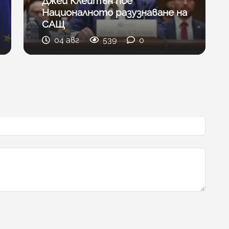
Джей Клейтън пое
Националното разузнаване на
САЩ
04 авг
539
0