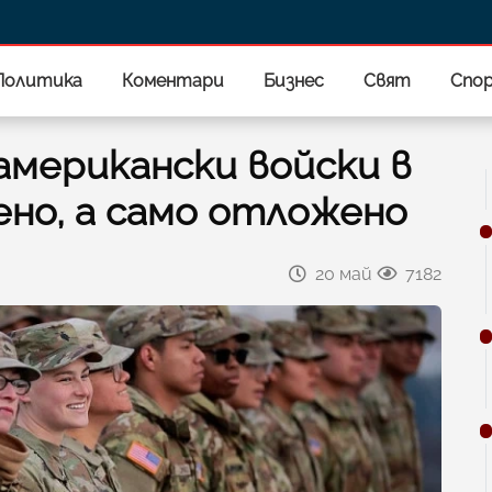
Политика
Коментари
Бизнес
Свят
Спо
американски войски в
но, а само отложено
20 май
7182