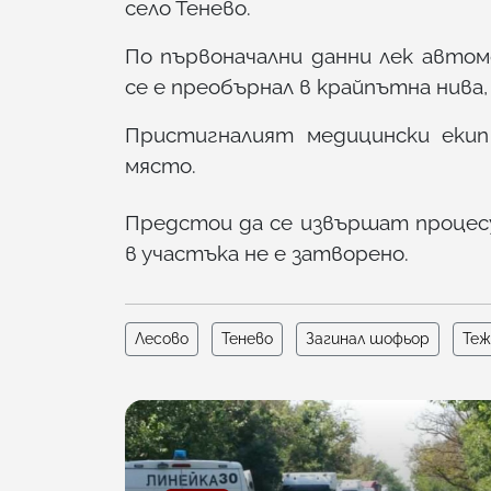
село Тенево.
По първоначални данни лек автом
се е преобърнал в крайпътна нива
Пристигналият медицински екип
място.
Предстои да се извършат процес
в участъка не е затворено.
Лесово
Тенево
Загинал шофьор
Теж