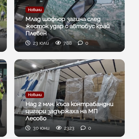
Новини
Млад шофьор загина след
жесток удар с автобус край
Плевен
23 юли
788
0
Новини
Над 2 млн. къса контрабандни
цигари задържаха на МП
Лесово
30 юни
2323
0