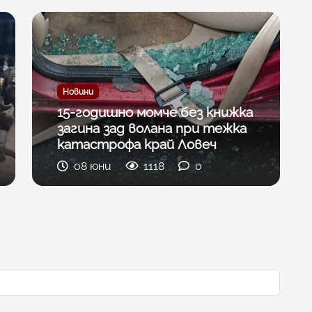
Новини
15-годишно момче без книжка
загина зад волана при тежка
катастрофа край Ловеч
08 юни
1118
0