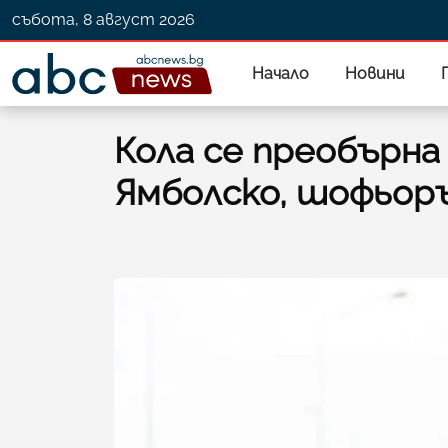
събота, 8 август 2026
Начало
Новини
Кола се преобърна
Ямболско, шофьор