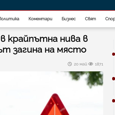
Политика
Коментари
Бизнес
Свят
Спо
 в крайпътна нива в
ът загина на място
20 май
1871