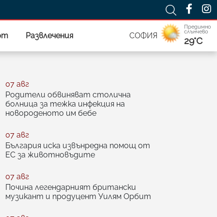
Предимно
слънчево
рт
Развлечения
СОФИЯ
29°C
07 авг
Родители обвиняват столична
болница за тежка инфекция на
новороденото им бебе
07 авг
България иска извънредна помощ от
ЕС за животновъдите
07 авг
Почина легендарният британски
музикант и продуцент Уилям Орбит