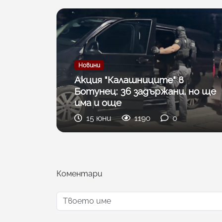
Новини
Акция "Калашниците" в
Ботунец: 36 задържани, но ще
има и още
15 юни
1190
0
Коментари