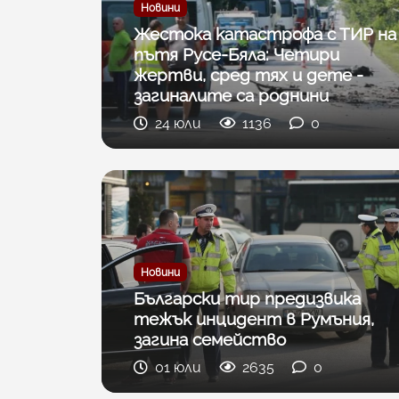
Новини
Жестока катастрофа с ТИР на
пътя Русе-Бяла: Четири
жертви, сред тях и дете -
загиналите са роднини
24 юли
1136
0
Новини
Български тир предизвика
тежък инцидент в Румъния,
загина семейство
01 юли
2635
0