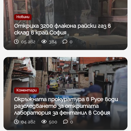
Новини
Откриха 3200 флакона райски газ в
склад в край София
05 авг
384
0
Коментари
Окръжната прокуратура в Русе води
разследването за откритата
лаборатория за фентанил в София
04 авг
500
0