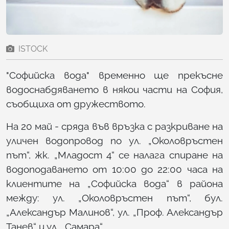
ISTOCK
"Софийска вода" временно ще прекъсне
водоснабдяването в някои части на София,
съобщиха от дружеството.
На 20 май - сряда във връзка с разкриване на
уличен водопровод по ул. „Околовръстен
път“, жк. „Младост 4“ се налага спиране на
водоподаването от 10:00 до 22:00 часа на
клиентите на „Софийска вода“ в района
между: ул. „Околовръстен път“, бул.
„Александър Малинов“, ул. „Проф. Александър
Танев“ и ул. „Самара“.