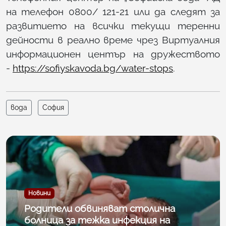
на телефон 0800/ 121-21 или да следят за
развитието на всички текущи теренни
дейности в реално време чрез Виртуалния
информационен център на дружеството
-
https://sofiyskavoda.bg/water-stops
.
вода
София
Новини
Родители обвиняват столична
болница за тежка инфекция на