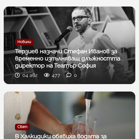
Новини
Терзиев назначи Стефан Иванов за
временно изпълняващ длъжността
директор на Театър София
04 авг
477
0
Свят
В Халкидики обявиха водата за