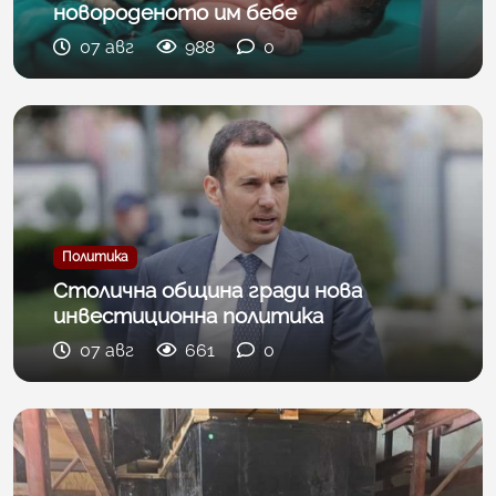
новороденото им бебе
07 авг
988
0
Политика
Столична община гради нова
инвестиционна политика
07 авг
661
0