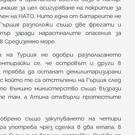
имаше за цел осигуряване на покритие за
член на НАТО. Нито една от батареите не
 Гърция разположи също две фрегати и
пър заради нарастналите опасения за
в Средиземно море.
 на Турция не одобри разполагането
ентирайки се, че островът и други в
е трябва да останат демилитаризирани
 с който те са отстъпени на Гърция след
ото външно министерство също възрази
те там, а Атина отхвърли протестите
обрено също закупуването на четири
а употреба чрез сделка в два етапа, в