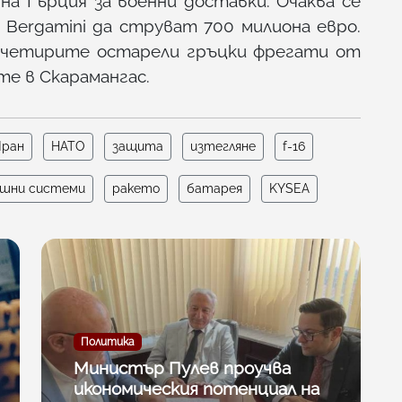
а Гърция за военни доставки. Очаква се
 Bergamini да струват 700 милиона евро.
а четирите остарели гръцки фрегати от
е в Скарамангас.
ран
НАТО
защита
изтегляне
f-16
шни системи
ракето
батарея
KYSEA
Политика
Министър Пулев проучва
икономическия потенциал на