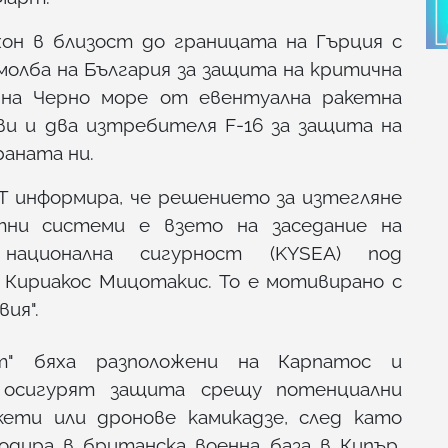
он в близост до границата на Гърция с
молба на България за защита на критична
на Черно море от евентуална ракетна
ви и два изтребителя F-16 за защита на
аната ни.
T информира, че решението за изтегляне
ни системи е взето на заседание на
национална сигурност (KYSEA) под
Кириакос Мицотакис. То е мотивирано с
ия".
т" бяха разположени на Карпатос и
 осигурят защита срещу потенциални
кети или дронове камикадзе, след като
одира в британска военна база в Кипър.