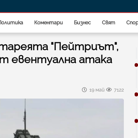
Политика
Коментари
Бизнес
Свят
Спо
атареята "Пейтриът",
от евентуална атака
19 май
7122