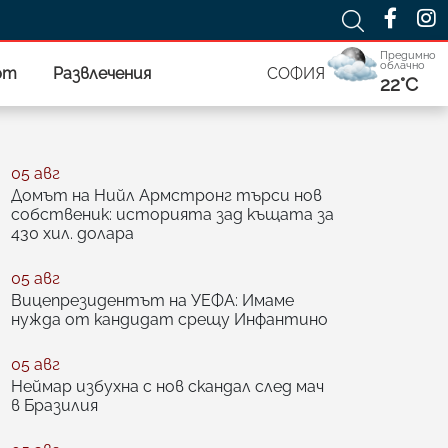
Предимно
облачно
рт
Развлечения
СОФИЯ
22°C
05 авг
Домът на Нийл Армстронг търси нов
собственик: историята зад къщата за
430 хил. долара
05 авг
Вицепрезидентът на УЕФА: Имаме
нужда от кандидат срещу Инфантино
05 авг
Неймар избухна с нов скандал след мач
в Бразилия