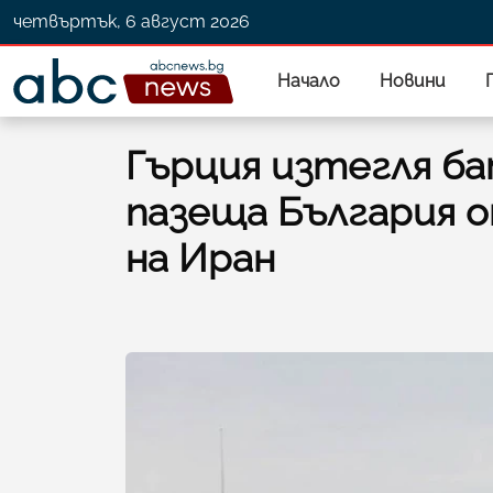
четвъртък, 6 август 2026
Начало
Новини
Гърция изтегля б
пазеща България 
на Иран