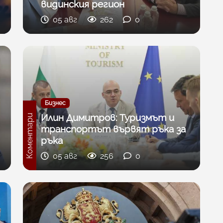
видинския регион
05 авг
262
0
Бизнес
Илин Димитров: Туризмът и
Коментари
транспортът вървят ръка за
ръка
05 авг
256
0