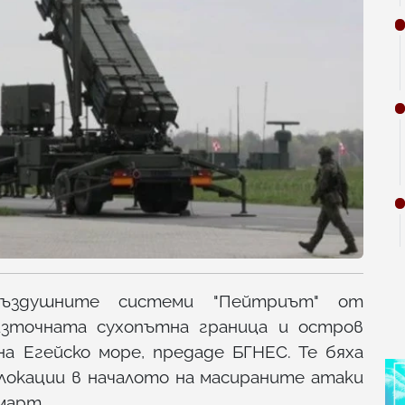
въздушните системи "Пейтриът" от
източната сухопътна граница и остров
а Егейско море, предаде БГНЕС. Те бяха
локации в началото на масираните атаки
март.