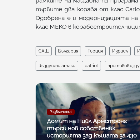
рамките на мащабната програма н
първите два кораба от клас Carlo
Одобрена е и модернизацията н
клас MEKO в корабостроителницит
САЩ
България
Гърция
Израел
И
въздушни атаки
patriot
противовъзду
Развлечения
Домът на Нийл Армстронг
търси нов собственик:
историята зад къщата за 430