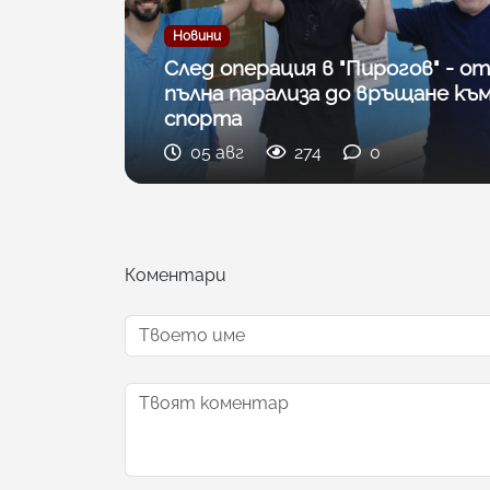
Новини
След операция в "Пирогов" - от
пълна парализа до връщане къ
спорта
05 авг
274
0
Коментари