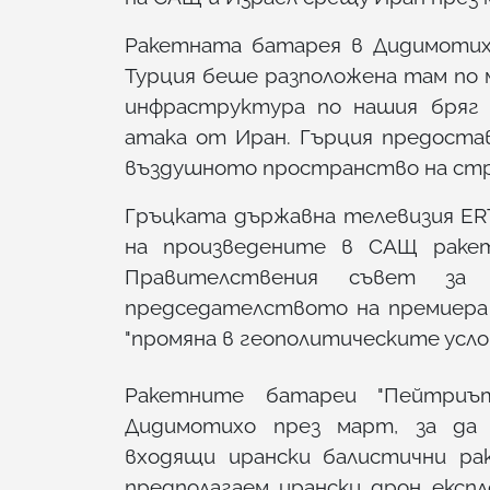
Ракетната батарея в Дидимотих
Турция беше разположена там по 
инфраструктура по нашия бряг 
атака от Иран. Гърция предоста
въздушното пространство на стр
Гръцката държавна телевизия ER
на произведените в САЩ ракет
Правителствения съвет за 
председателството на премиера 
"промяна в геополитическите услов
Ракетните батареи "Пейтриъ
Дидимотихо през март, за да
входящи ирански балистични ра
предполагаем ирански дрон експл