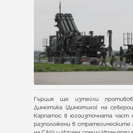
Гърция ще изтегли противо
Димотика (Димотихо) на северо
Карпатос в югоизточната част н
разположени в стратегическите 
на САЩ и Израел срещу Иран през 