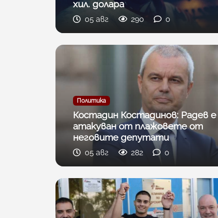
хил. долара
05 авг
290
0
Политика
Костадин Костадинов: Радев е
атакуван от плажoвете от
неговите депутати
05 авг
282
0