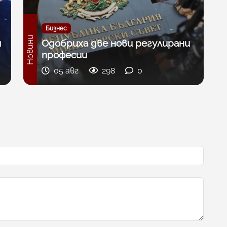
Бизнес
Новини
м
Одобриха две нови регулирани
професии
05 авг
298
0