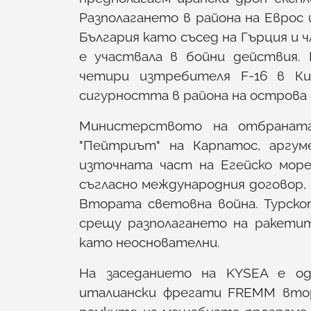
Разполагането в района на Еврос 
България като съсед на Гърция и 
е участвала в бойни действия.
четири изтребителя F-16 в Ки
сигурността в района на острова 
Министерството на отбраната
"Пейтриът" на Карпатос, аргум
източната част на Егейско мор
съгласно международния договор,
Втората световна война. Турск
срещу разполагането на ракети
като неоснователни.
На заседанието на KYSEA е од
италиански фрегати FREMM втор