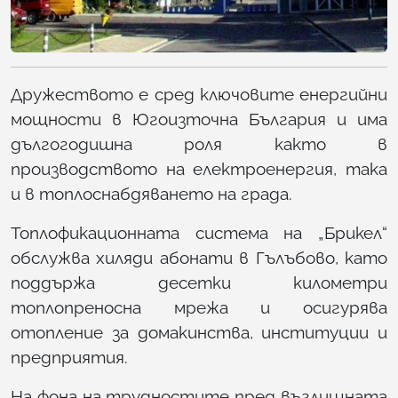
Дружеството е сред ключовите енергийни
мощности в Югоизточна България и има
дългогодишна роля както в
производството на електроенергия, така
и в топлоснабдяването на града.
Топлофикационната система на „Брикел“
обслужва хиляди абонати в Гълъбово, като
поддържа десетки километри
топлопреносна мрежа и осигурява
отопление за домакинства, институции и
предприятия.
На фона на трудностите пред въглищната