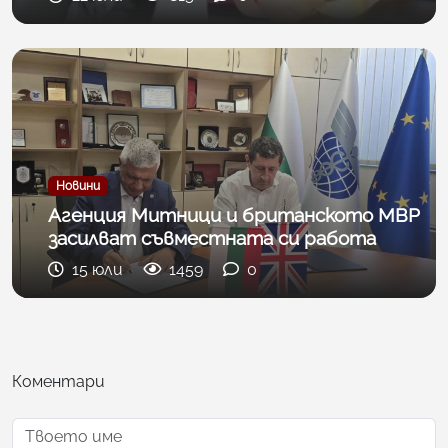
Новини
Агенция Митници и британското МВР
засилват съвместната си работа
15 юли
1459
0
Коментари