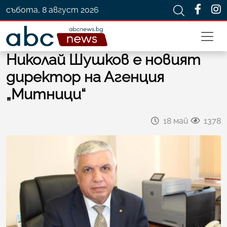
събота, 8 август 2026
Николай Шушков е новият
директор на Агенция
„Митници“
18 май
1378