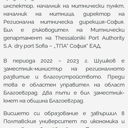
инспектор, началник на митнически пункт,
началник на митница, директор на
Регионална митническа дирекция-София.
Бил е ръководител на Митнически
департамент на Thessaloniki Port Authority
S.A. dry port Sofia – „ТПА“ София“ ЕАД.
В периода 2022 – 2023 г. Шушков е
заместник-министър на регионалното
развитие и благоустройството. Преди
това е областен управител на област
Благоевград. Два пъти е бил заместник-
кмет на община Благоевград.
Висшето си образование е завършил в
Полтавския университет по икономика и