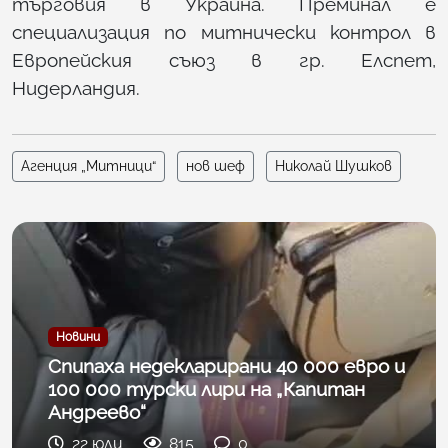
търговия в Украйна. Преминал е
специализация по митнически контрол в
Европейския съюз в гр. Елспет,
Нидерландия.
Агенция „Митници“
нов шеф
Николай Шушков
Новини
Спипаха недекларирани 40 000 евро и
100 000 турски лири на „Капитан
Андреево“
22 юли
815
0