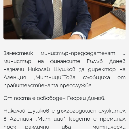
Заместник министър-председателят и
министър на финансите Гълъб Донев
назначи Николай Шушков за директор на
Агенция „Митници“.Това съобщиха от
правителствената пресслужба.
От поста е освободен Георги Димов.
Николай Шушков е дългогодишен служител
в Агенция „Митници“, където е преминал
през различни нива – митнически