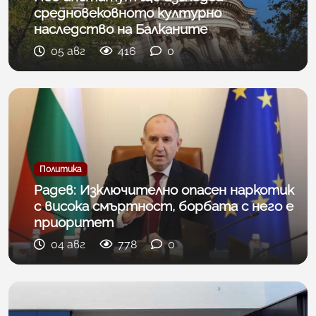
средновековното културно
наследство на Балканите
05 авг
416
0
Политика
Радев: Изключително опасен наркотик
с висока смъртност, борбата с него е
приоритет
04 авг
778
0