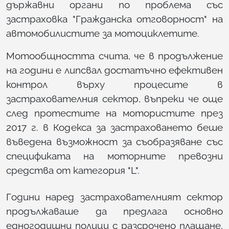
държавни органи по проблема със
застраховка "Гражданска отговорност" на
автомобилистите за мотоциклетите.
Мотообщността счита, че в продължение
на години е липсвал достатъчно ефективен
контрол върху процесите в
застрахователния сектор, въпреки че още
след протестите на мотористите през
2017 г. в Кодекса за застраховането беше
въведена възможност за съобразяване със
спецификата на моторните превозни
средства от категория "L".
Години наред застрахователният сектор
продължаваше да предлага основно
едногодишни полици с разсрочено плащане,