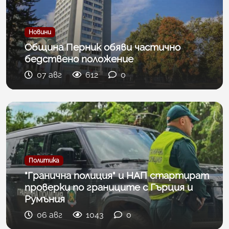
Новини
Община Перник обяви частично
бедствено положение
07 авг
612
0
Политика
"Гранична полиция" и НАП стартират
проверки по границите с Гърция и
Румъния
06 авг
1043
0