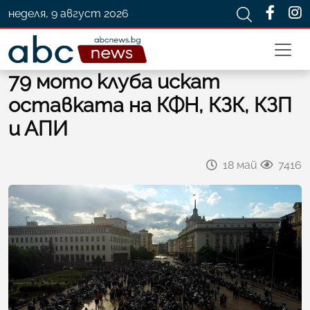
неделя, 9 август 2026
79 мото клуба искат
оставката на КФН, КЗК, КЗП
и АПИ
18 май
7416