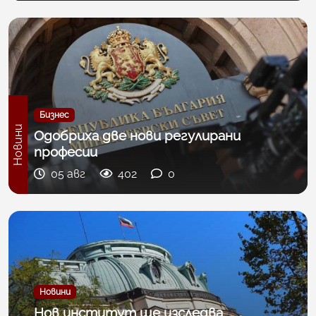
Бизнес
Новини
Одобриха две нови регулирани
професии
05 авг
402
0
Новини
Нов институт ще изследва