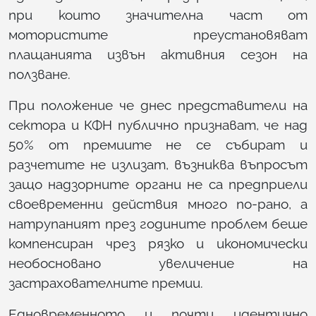
при които значителна част от
мотористите преустановяват
плащанията извън активния сезон на
ползване.
При положение че днес представители на
сектора и КФН публично признават, че над
50% от премиите не се събират и
разчетите не излизат, възниква въпросът
защо надзорните органи не са предприели
своевременни действия много по-рано, а
натрупаният през годините проблем беше
компенсиран чрез рязко и икономически
необосновано увеличение на
застрахователните премии.
Едновременното и почти идентично