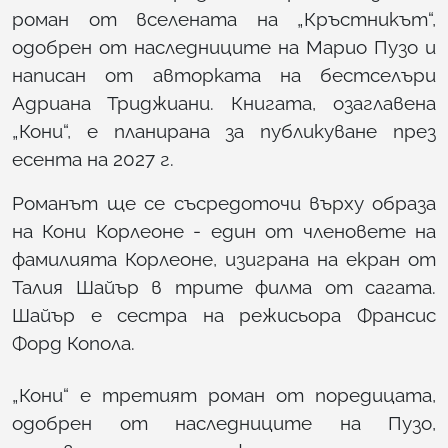
роман от вселената на „Кръстникът“,
одобрен от наследниците на Марио Пузо и
написан от авторката на бестселъри
Адриана Триджиани. Книгата, озаглавена
„Кони“, е планирана за публикуване през
есента на 2027 г.
Романът ще се съсредоточи върху образа
на Кони Корлеоне - един от членовете на
фамилията Корлеоне, изиграна на екран от
Талия Шайър в трите филма от сагата.
Шайър е сестра на режисьора Франсис
Форд Копола.
„Кони“ е третият роман от поредицата,
одобрен от наследниците на Пузо,