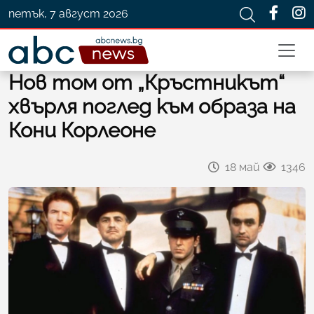
петък, 7 август 2026
Нов том от „Кръстникът“
хвърля поглед към образа на
Кони Корлеоне
18 май
1346