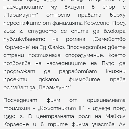
наследниците му влизат в спор с
„Парамаунт“ относно правата върху
персонажите от фамилията Корлеоне. През
2012 г. студиото се опита да блокира
публикуването на романа „Семейство
Корлеоне“ на Ед Фалко. Впоследствие двете
страни постигнаха споразумение, което
позволява на наследниците на Пузо да
продължат да разработват книжни
проекти, докато филмовите права
остават за „Парамаунт“.
Последният филм от оригиналната
трилогия - „Кръстникът III“ - излезе през
1990 г. В централната роля на Майкъл
Корлеоне и в трите филма участва Ал