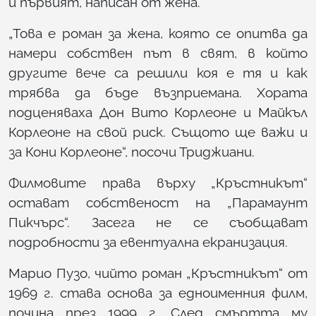
и първият, написан от жена.
„Това е роман за жена, която се опитва да
намери собствен път в свят, в който
другите вече са решили коя е тя и как
трябва да бъде възприемана. Хората
подценяваха Дон Вито Корлеоне и Майкъл
Корлеоне на свой риск. Същото ще важи и
за Кони Корлеоне“, посочи Триджиани.
Филмовите права върху „Кръстникът“
остават собственост на „Парамаунт
Пикчърс“. Засега не се съобщават
подробности за евентуална екранизация.
Марио Пузо, чийто роман „Кръстникът“ от
1969 г. става основа за едноименния филм,
почина през 1999 г. След смъртта му