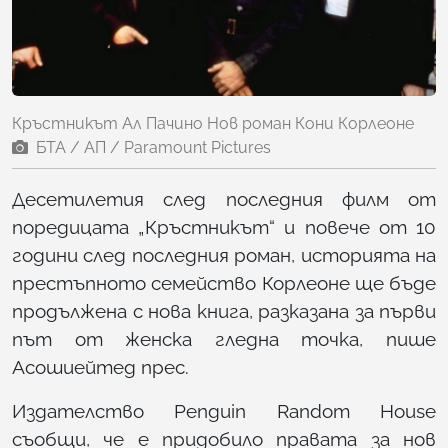
Кръстникът Ал Пачино Нов роман Кони Корлеоне
БТА / АП / Paramount Pictures
Десетилетия след последния филм от
поредицата „Кръстникът“ и повече от 10
години след последния роман, историята на
престъпното семейство Корлеоне ще бъде
продължена с нова книга, разказана за първи
път от женска гледна точка, пише
Асошиейтед прес.
Издателство Penguin Random House
съобщи, че е придобило правата за нов