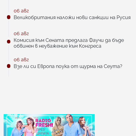
06 авг
Великобритания наложи нови санкции на Русия
06 авг
Комисия към Сената предлага Фаучи да бъде
обвинен в неуважение към Конгреса
06 авг
Взе ли си Европа поука от щурма на Сеута?