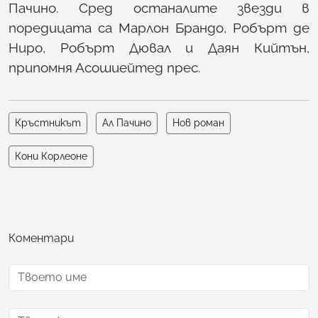
Пачино. Сред останалите звезди в
поредицата са Марлон Брандо, Робърт де
Ниро, Робърт Дювал и Даян Кийтън,
припомня Асошиейтед прес.
Кръстникът
Ал Пачино
Нов роман
Кони Корлеоне
Коментари